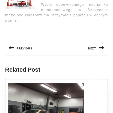
Wybór odpowiedniego mechanika
samochodowego w Szczecinie
może być kluczowy dla utrzymania pojazdu w dobrym
stanie…
Nawigacja
wpisu
PREVIOUS
NEXT
Previous
Next
post:
post:
Related Post