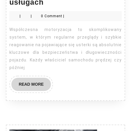
Warsztat
usługach
samochodowy
|
|
0 Comment
|
–
podstawowe
Współczesna motoryzacja to skomplikowany
informacje
system, w którym regularne przeglądy i szybkie
o
reagowanie na pojawiające się usterki są absolutnie
kluczowe dla bezpieczeństwa i długowieczności
usługach
pojazdu. Każdy właściciel samochodu prędzej czy
później
READ
READ MORE
MORE