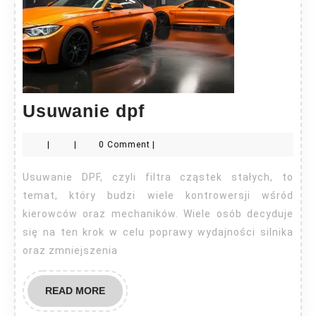
Usuwanie
Usuwanie dpf
dpf
|
|
0 Comment
|
Usuwanie DPF, czyli filtra cząstek stałych, to
temat, który budzi wiele kontrowersji wśród
kierowców oraz mechaników. Wiele osób decyduje
się na ten krok w celu poprawy wydajności silnika
oraz zmniejszenia
READ
READ MORE
MORE