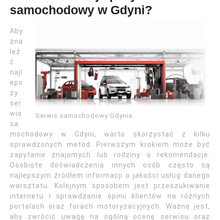
samochodowy w Gdyni?
Aby
zna
leź
ć
najl
eps
zy
ser
wis
Serwis samochodowy Gdynia
sa
mochodowy w Gdyni, warto skorzystać z kilku
sprawdzonych metod. Pierwszym krokiem może być
zapytanie znajomych lub rodziny o rekomendacje.
Osobiste doświadczenia innych osób często są
najlepszym źródłem informacji o jakości usług danego
warsztatu. Kolejnym sposobem jest przeszukiwanie
internetu i sprawdzanie opinii klientów na różnych
portalach oraz forach motoryzacyjnych. Ważne jest,
aby zwrócić uwagę na ogólną ocenę serwisu oraz