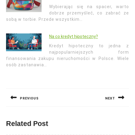
Wybierając się na spacer, warto
dobrze przemyśleć, co zabrać ze
sobą w torbie. Przede wszystkim…
Na co kredyt hipoteczny?
Kredyt hipoteczny to jedna z
najpopularniejszych form
finansowania zakupu nieruchomości w Polsce. Wiele
osób zastanawia…
Nawigacja
wpisu
PREVIOUS
NEXT
Previous
Next
post:
post:
Related Post