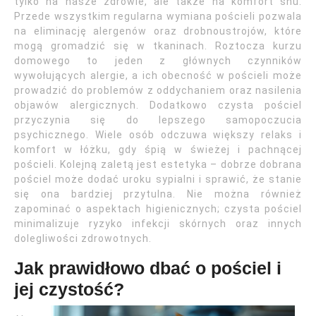
tylko na nasze zdrowie, ale także na komfort snu.
Przede wszystkim regularna wymiana pościeli pozwala
na eliminację alergenów oraz drobnoustrojów, które
mogą gromadzić się w tkaninach. Roztocza kurzu
domowego to jeden z głównych czynników
wywołujących alergie, a ich obecność w pościeli może
prowadzić do problemów z oddychaniem oraz nasilenia
objawów alergicznych. Dodatkowo czysta pościel
przyczynia się do lepszego samopoczucia
psychicznego. Wiele osób odczuwa większy relaks i
komfort w łóżku, gdy śpią w świeżej i pachnącej
pościeli. Kolejną zaletą jest estetyka – dobrze dobrana
pościel może dodać uroku sypialni i sprawić, że stanie
się ona bardziej przytulna. Nie można również
zapominać o aspektach higienicznych; czysta pościel
minimalizuje ryzyko infekcji skórnych oraz innych
dolegliwości zdrowotnych.
Jak prawidłowo dbać o pościel i
jej czystość?