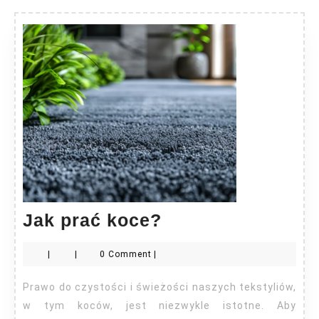
Jak
Jak prać koce?
prać
|
|
0 Comment
|
koce?
Prawo do czystości i świeżości naszych tekstyliów,
w tym koców, jest niezwykle istotne. Aby