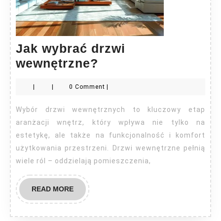
Jak wybrać drzwi
Jak
wewnętrzne?
wybrać
|
|
0 Comment
|
drzwi
wewnętrzne?
Wybór drzwi wewnętrznych to kluczowy etap
aranżacji wnętrz, który wpływa nie tylko na
estetykę, ale także na funkcjonalność i komfort
użytkowania przestrzeni. Drzwi wewnętrzne pełnią
wiele ról – oddzielają pomieszczenia,
READ
READ MORE
MORE