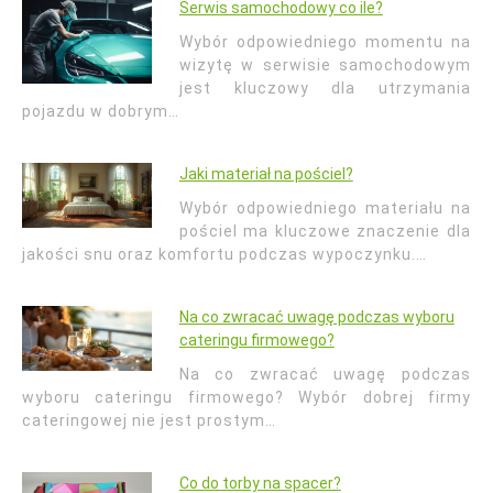
Serwis samochodowy co ile?
Wybór odpowiedniego momentu na
wizytę w serwisie samochodowym
jest kluczowy dla utrzymania
pojazdu w dobrym…
Jaki materiał na pościel?
Wybór odpowiedniego materiału na
pościel ma kluczowe znaczenie dla
jakości snu oraz komfortu podczas wypoczynku.…
Na co zwracać uwagę podczas wyboru
cateringu firmowego?
Na co zwracać uwagę podczas
wyboru cateringu firmowego? Wybór dobrej firmy
cateringowej nie jest prostym…
Co do torby na spacer?