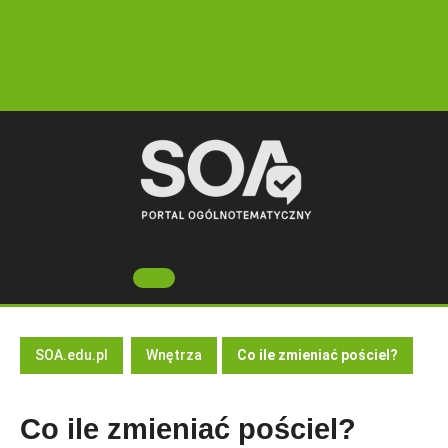
Skip
to
content
Open
Button
SOA.edu.pl
Wnętrza
Co ile zmieniać pościel?
Co ile zmieniać pościel?