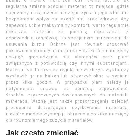
Dbanie o higienę materaca jest równie istotne jak
regularna zmiana pościeli; materac to miejsce, gdzie
spędzamy dużą część naszego życia i jego stan ma
bezpośredni wpływ na jakość snu oraz zdrowie. Aby
zapewnić sobie maksymalny komfort, warto regularnie
odkurzać materac za pomocą odkurzacza z
odpowiednią końcówką lub specjalnym narzędziem do
usuwania kurzu. Dobrze jest również stosować
pokrowiec ochronny na materac – dzięki temu możemy
uniknąć gromadzenia się alergenów oraz plam
związanych z potliwością czy innymi substancjami.
Materac warto również regularnie wietrzyć; wystarczy
wystawić go na balkon lub otworzyć okno w sypialni
przez kilka godzin. W przypadku plam należy je
natychmiast usuwać za pomocą odpowiednich
środków czyszczących dostosowanych do materiału
materaca. Ważne jest także przestrzeganie zaleceń
producenta dotyczących użytkowania materaca;
niektóre modele wymagają obracania co kilka miesięcy
dla równomiernego zużycia materiałów.
Jak często zmieniać