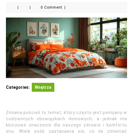
|
|
0 Comment
|
Categories:
Wnętrza
Zmiana pościeli to temat, który często jest pomijany w
codziennych obowiązkach domowych, a jednak ma
kluczowe znaczenie dla naszego zdrowia i komfortu
snu. Wiele osób zastanawia się, co ile zmieniać