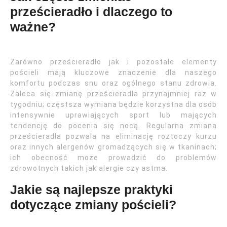
prześcieradło i dlaczego to
ważne?
Zarówno prześcieradło jak i pozostałe elementy
pościeli mają kluczowe znaczenie dla naszego
komfortu podczas snu oraz ogólnego stanu zdrowia.
Zaleca się zmianę prześcieradła przynajmniej raz w
tygodniu; częstsza wymiana będzie korzystna dla osób
intensywnie uprawiających sport lub mających
tendencję do pocenia się nocą. Regularna zmiana
prześcieradła pozwala na eliminację roztoczy kurzu
oraz innych alergenów gromadzących się w tkaninach;
ich obecność może prowadzić do problemów
zdrowotnych takich jak alergie czy astma.
Jakie są najlepsze praktyki
dotyczące zmiany pościeli?