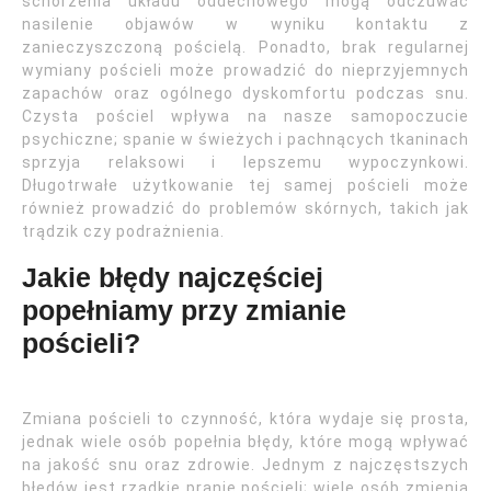
schorzenia układu oddechowego mogą odczuwać
nasilenie objawów w wyniku kontaktu z
zanieczyszczoną pościelą. Ponadto, brak regularnej
wymiany pościeli może prowadzić do nieprzyjemnych
zapachów oraz ogólnego dyskomfortu podczas snu.
Czysta pościel wpływa na nasze samopoczucie
psychiczne; spanie w świeżych i pachnących tkaninach
sprzyja relaksowi i lepszemu wypoczynkowi.
Długotrwałe użytkowanie tej samej pościeli może
również prowadzić do problemów skórnych, takich jak
trądzik czy podrażnienia.
Jakie błędy najczęściej
popełniamy przy zmianie
pościeli?
Zmiana pościeli to czynność, która wydaje się prosta,
jednak wiele osób popełnia błędy, które mogą wpływać
na jakość snu oraz zdrowie. Jednym z najczęstszych
błędów jest rzadkie pranie pościeli; wiele osób zmienia