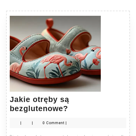
Jakie otręby są
Jakie
bezglutenowe?
otręby
|
|
0 Comment
|
są
bezglutenowe?