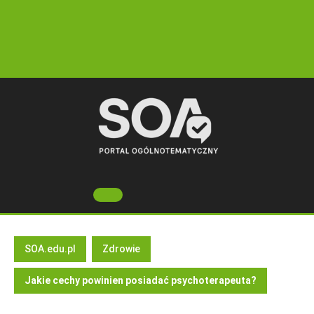
Skip
to
content
Open
Button
SOA.edu.pl
Zdrowie
Jakie cechy powinien posiadać psychoterapeuta?