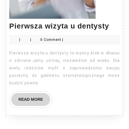
Pier
Pierwsza wizyta u dentysty
wizyt
|
|
0 Comment
|
u
denty
Pierwsza wizyta u dentysty to ważny krok w dbaniu
o zdrowie jamy ustnej, niezależnie od wieku. Dla
wielu rodziców myśl o zaprowadzeniu swojej
pociechy do gabinetu stomatologicznego może
budzić pewne
READ
READ MORE
MORE