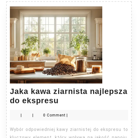
Jaka kawa ziarnista najlepsza
Jaka
do ekspresu
kawa
|
|
0 Comment
|
ziarnista
najlepsza
Wybór odpowiedniej kawy ziarnistej do ekspresu to
do
kluczowy element, który wpływa na jakość napoju.