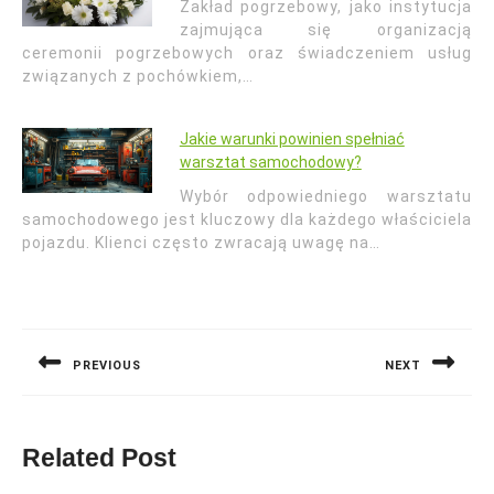
Zakład pogrzebowy, jako instytucja
zajmująca się organizacją
ceremonii pogrzebowych oraz świadczeniem usług
związanych z pochówkiem,…
Jakie warunki powinien spełniać
warsztat samochodowy?
Wybór odpowiedniego warsztatu
samochodowego jest kluczowy dla każdego właściciela
pojazdu. Klienci często zwracają uwagę na…
Nawigacja
wpisu
PREVIOUS
NEXT
Previous
Next
post:
post:
Related Post