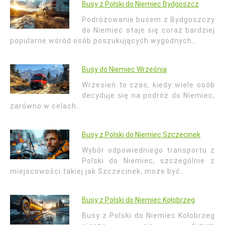
Busy z Polski do Niemiec Bydgoszcz
Podróżowanie busem z Bydgoszczy
do Niemiec staje się coraz bardziej
popularne wśród osób poszukujących wygodnych…
Busy do Niemiec Września
Wrzesień to czas, kiedy wiele osób
decyduje się na podróż do Niemiec,
zarówno w celach…
Busy z Polski do Niemiec Szczecinek
Wybór odpowiedniego transportu z
Polski do Niemiec, szczególnie z
miejscowości takiej jak Szczecinek, może być…
Busy z Polski do Niemiec Kołobrzeg
Busy z Polski do Niemiec Kołobrzeg