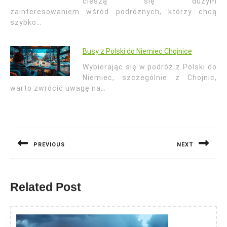
cieszą się dużym
zainteresowaniem wśród podróżnych, którzy chcą
szybko…
Busy z Polski do Niemiec Chojnice
Wybierając się w podróż z Polski do
Niemiec, szczególnie z Chojnic,
warto zwrócić uwagę na…
Nawigacja
wpisu
PREVIOUS
NEXT
Previous
Next
post:
post:
Related Post