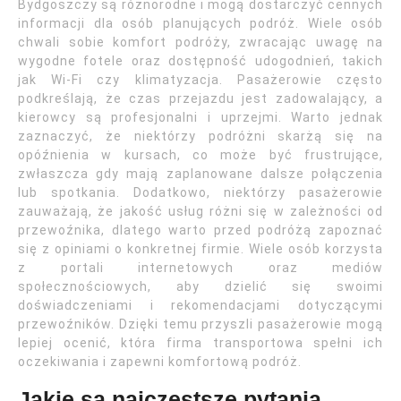
Bydgoszczy są różnorodne i mogą dostarczyć cennych
informacji dla osób planujących podróż. Wiele osób
chwali sobie komfort podróży, zwracając uwagę na
wygodne fotele oraz dostępność udogodnień, takich
jak Wi-Fi czy klimatyzacja. Pasażerowie często
podkreślają, że czas przejazdu jest zadowalający, a
kierowcy są profesjonalni i uprzejmi. Warto jednak
zaznaczyć, że niektórzy podróżni skarżą się na
opóźnienia w kursach, co może być frustrujące,
zwłaszcza gdy mają zaplanowane dalsze połączenia
lub spotkania. Dodatkowo, niektórzy pasażerowie
zauważają, że jakość usług różni się w zależności od
przewoźnika, dlatego warto przed podróżą zapoznać
się z opiniami o konkretnej firmie. Wiele osób korzysta
z portali internetowych oraz mediów
społecznościowych, aby dzielić się swoimi
doświadczeniami i rekomendacjami dotyczącymi
przewoźników. Dzięki temu przyszli pasażerowie mogą
lepiej ocenić, która firma transportowa spełni ich
oczekiwania i zapewni komfortową podróż.
Jakie są najczęstsze pytania