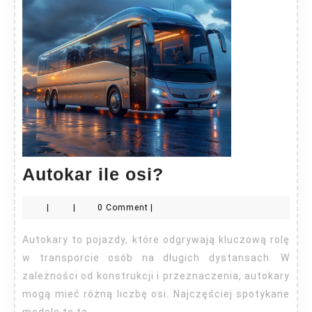
Autokar
Autokar ile osi?
ile
|
|
0 Comment
|
osi?
Autokary to pojazdy, które odgrywają kluczową rolę
w transporcie osób na długich dystansach. W
zależności od konstrukcji i przeznaczenia, autokary
mogą mieć różną liczbę osi. Najczęściej spotykane