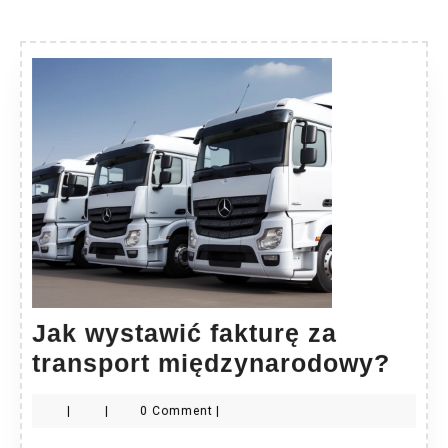
Jak wystawić fakturę za
Jak
transport międzynarodowy?
wyst
|
|
0 Comment
|
fakt