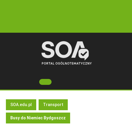
Skip
to
content
Open
Button
SOA.edu.pl
Transport
Busy do Niemiec Bydgoszcz