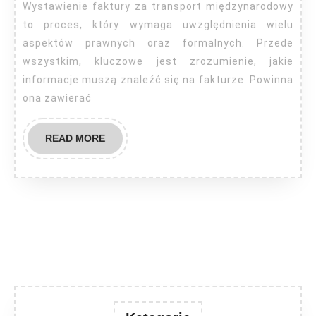
za
Wystawienie faktury za transport międzynarodowy
tran
to proces, który wymaga uwzględnienia wielu
mię
aspektów prawnych oraz formalnych. Przede
wszystkim, kluczowe jest zrozumienie, jakie
informacje muszą znaleźć się na fakturze. Powinna
ona zawierać
READ
READ MORE
MORE