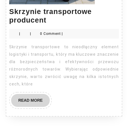
Skrzynie transportowe
Skrzynie
producent
transportowe
|
|
0 Comment
|
producent
Skrzynie transportowe to nieodłączny element
logistyki i transportu, który ma kluczowe znaczenie
dla bezpieczeństwa i efektywności przewozu
różnorodnych towarów. Wybierając odpowiednie
skrzynie, warto zwrócić uwagę na kilka istotnych
cech, które
READ
READ MORE
MORE