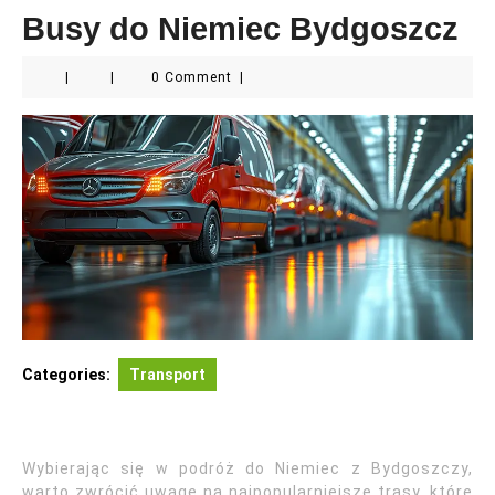
Busy do Niemiec Bydgoszcz
|
|
0 Comment
|
Categories:
Transport
Wybierając się w podróż do Niemiec z Bydgoszczy,
warto zwrócić uwagę na najpopularniejsze trasy, które