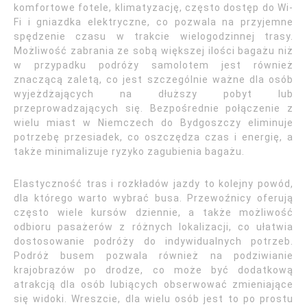
komfortowe fotele, klimatyzację, często dostęp do Wi-
Fi i gniazdka elektryczne, co pozwala na przyjemne
spędzenie czasu w trakcie wielogodzinnej trasy.
Możliwość zabrania ze sobą większej ilości bagażu niż
w przypadku podróży samolotem jest również
znaczącą zaletą, co jest szczególnie ważne dla osób
wyjeżdżających na dłuższy pobyt lub
przeprowadzających się. Bezpośrednie połączenie z
wielu miast w Niemczech do Bydgoszczy eliminuje
potrzebę przesiadek, co oszczędza czas i energię, a
także minimalizuje ryzyko zagubienia bagażu.
Elastyczność tras i rozkładów jazdy to kolejny powód,
dla którego warto wybrać busa. Przewoźnicy oferują
często wiele kursów dziennie, a także możliwość
odbioru pasażerów z różnych lokalizacji, co ułatwia
dostosowanie podróży do indywidualnych potrzeb.
Podróż busem pozwala również na podziwianie
krajobrazów po drodze, co może być dodatkową
atrakcją dla osób lubiących obserwować zmieniające
się widoki. Wreszcie, dla wielu osób jest to po prostu