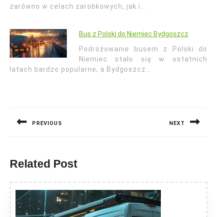
zarówno w celach zarobkowych, jak i…
Bus z Polski do Niemiec Bydgoszcz
Podróżowanie busem z Polski do
Niemiec stało się w ostatnich
latach bardzo popularne, a Bydgoszcz…
Nawigacja
wpisu
PREVIOUS
NEXT
Previous
Next
post:
post:
Related Post