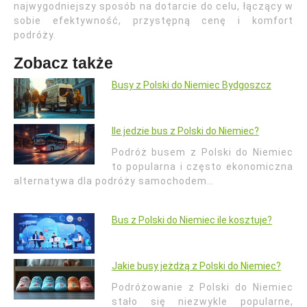
najwygodniejszy sposób na dotarcie do celu, łączący w
sobie efektywność, przystępną cenę i komfort
podróży.
Zobacz także
Busy z Polski do Niemiec Bydgoszcz
Ile jedzie bus z Polski do Niemiec?
Podróż busem z Polski do Niemiec
to popularna i często ekonomiczna
alternatywa dla podróży samochodem…
Bus z Polski do Niemiec ile kosztuje?
Jakie busy jeżdżą z Polski do Niemiec?
Podróżowanie z Polski do Niemiec
stało się niezwykle popularne,