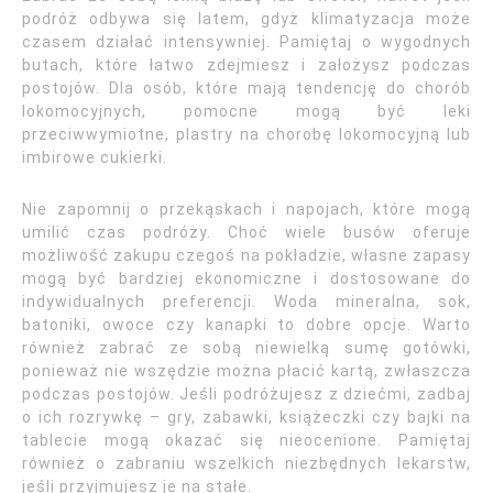
podróż odbywa się latem, gdyż klimatyzacja może
czasem działać intensywniej. Pamiętaj o wygodnych
butach, które łatwo zdejmiesz i założysz podczas
postojów. Dla osób, które mają tendencję do chorób
lokomocyjnych, pomocne mogą być leki
przeciwwymiotne, plastry na chorobę lokomocyjną lub
imbirowe cukierki.
Nie zapomnij o przekąskach i napojach, które mogą
umilić czas podróży. Choć wiele busów oferuje
możliwość zakupu czegoś na pokładzie, własne zapasy
mogą być bardziej ekonomiczne i dostosowane do
indywidualnych preferencji. Woda mineralna, sok,
batoniki, owoce czy kanapki to dobre opcje. Warto
również zabrać ze sobą niewielką sumę gotówki,
ponieważ nie wszędzie można płacić kartą, zwłaszcza
podczas postojów. Jeśli podróżujesz z dziećmi, zadbaj
o ich rozrywkę – gry, zabawki, książeczki czy bajki na
tablecie mogą okazać się nieocenione. Pamiętaj
również o zabraniu wszelkich niezbędnych lekarstw,
jeśli przyjmujesz je na stałe.