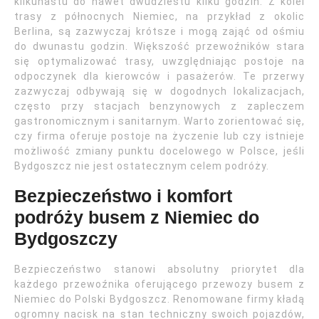
kilkunastu do nawet dwudziestu kilku godzin. Z kolei
trasy z północnych Niemiec, na przykład z okolic
Berlina, są zazwyczaj krótsze i mogą zająć od ośmiu
do dwunastu godzin. Większość przewoźników stara
się optymalizować trasy, uwzględniając postoje na
odpoczynek dla kierowców i pasażerów. Te przerwy
zazwyczaj odbywają się w dogodnych lokalizacjach,
często przy stacjach benzynowych z zapleczem
gastronomicznym i sanitarnym. Warto zorientować się,
czy firma oferuje postoje na życzenie lub czy istnieje
możliwość zmiany punktu docelowego w Polsce, jeśli
Bydgoszcz nie jest ostatecznym celem podróży.
Bezpieczeństwo i komfort
podróży busem z Niemiec do
Bydgoszczy
Bezpieczeństwo stanowi absolutny priorytet dla
każdego przewoźnika oferującego przewozy busem z
Niemiec do Polski Bydgoszcz. Renomowane firmy kładą
ogromny nacisk na stan techniczny swoich pojazdów,