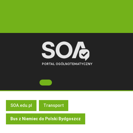
Skip
to
content
Open
Button
SOA.edu.pl
Transport
Bus z Niemiec do Polski Bydgoszcz