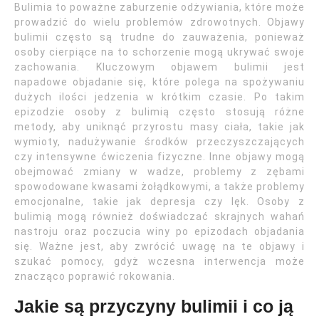
Bulimia to poważne zaburzenie odżywiania, które może
prowadzić do wielu problemów zdrowotnych. Objawy
bulimii często są trudne do zauważenia, ponieważ
osoby cierpiące na to schorzenie mogą ukrywać swoje
zachowania. Kluczowym objawem bulimii jest
napadowe objadanie się, które polega na spożywaniu
dużych ilości jedzenia w krótkim czasie. Po takim
epizodzie osoby z bulimią często stosują różne
metody, aby uniknąć przyrostu masy ciała, takie jak
wymioty, nadużywanie środków przeczyszczających
czy intensywne ćwiczenia fizyczne. Inne objawy mogą
obejmować zmiany w wadze, problemy z zębami
spowodowane kwasami żołądkowymi, a także problemy
emocjonalne, takie jak depresja czy lęk. Osoby z
bulimią mogą również doświadczać skrajnych wahań
nastroju oraz poczucia winy po epizodach objadania
się. Ważne jest, aby zwrócić uwagę na te objawy i
szukać pomocy, gdyż wczesna interwencja może
znacząco poprawić rokowania.
Jakie są przyczyny bulimii i co ją