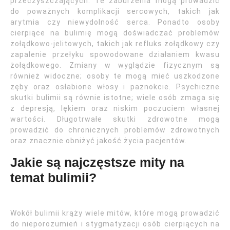
przeczyszczających. Te zaburzenia mogą prowadzić
do poważnych komplikacji sercowych, takich jak
arytmia czy niewydolność serca. Ponadto osoby
cierpiące na bulimię mogą doświadczać problemów
żołądkowo-jelitowych, takich jak refluks żołądkowy czy
zapalenie przełyku spowodowane działaniem kwasu
żołądkowego. Zmiany w wyglądzie fizycznym są
również widoczne; osoby te mogą mieć uszkodzone
zęby oraz osłabione włosy i paznokcie. Psychiczne
skutki bulimii są równie istotne; wiele osób zmaga się
z depresją, lękiem oraz niskim poczuciem własnej
wartości. Długotrwałe skutki zdrowotne mogą
prowadzić do chronicznych problemów zdrowotnych
oraz znacznie obniżyć jakość życia pacjentów.
Jakie są najczęstsze mity na
temat bulimii?
Wokół bulimii krąży wiele mitów, które mogą prowadzić
do nieporozumień i stygmatyzacji osób cierpiących na