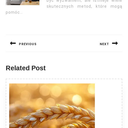
być wyzwaniem, ale istnieje wiele
skutecznych metod, które mogą
pomóc…
Nawigacja
wpisu
PREVIOUS
NEXT
Previous
Next
post:
post:
Related Post