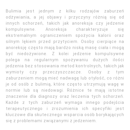
Bulimia jest jednym z kilku rodzajów zaburzeń
odżywiania, a jej objawy i przyczyny różnią się od
innych schorzeń, takich jak anoreksja czy jedzenie
kompulsywne. Anoreksja charakteryzuje się
ekstremalnym ograniczeniem spożycia kalorii oraz
silnym lękiem przed przytyciem. Osoby cierpiące na
anoreksję często mają bardzo niską masę ciała i mogą
być niedożywione. Z kolei jedzenie kompulsywne
polega na regularnym spożywaniu dużych ilości
jedzenia bez stosowania metod kontrolnych, takich jak
wymioty czy przeczyszczacze. Osoby z tym
zaburzeniem mogą mieć nadwagę lub otyłość, co różni
je od osób z bulimią, które często utrzymują wagę w
normie lub są niedowagi. Różnice te mają istotne
znaczenie dla diagnozy oraz leczenia tych schorzeń.
Każde z tych zaburzeń wymaga innego podejścia
terapeutycznego i zrozumienia ich specyfiki jest
kluczowe dla skutecznego wsparcia osób borykających
się z problemami związanymi z jedzeniem.