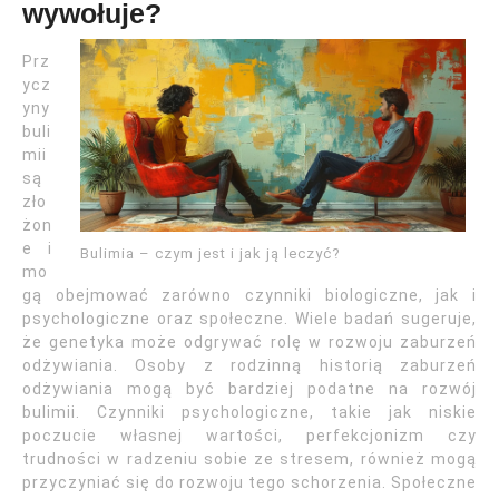
wywołuje?
Prz
ycz
yny
buli
mii
są
zło
żon
e i
Bulimia – czym jest i jak ją leczyć?
mo
gą obejmować zarówno czynniki biologiczne, jak i
psychologiczne oraz społeczne. Wiele badań sugeruje,
że genetyka może odgrywać rolę w rozwoju zaburzeń
odżywiania. Osoby z rodzinną historią zaburzeń
odżywiania mogą być bardziej podatne na rozwój
bulimii. Czynniki psychologiczne, takie jak niskie
poczucie własnej wartości, perfekcjonizm czy
trudności w radzeniu sobie ze stresem, również mogą
przyczyniać się do rozwoju tego schorzenia. Społeczne