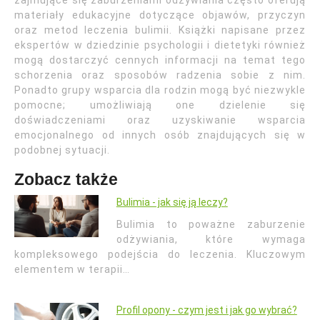
zajmujące się zaburzeniami odżywiania często oferują
materiały edukacyjne dotyczące objawów, przyczyn
oraz metod leczenia bulimii. Książki napisane przez
ekspertów w dziedzinie psychologii i dietetyki również
mogą dostarczyć cennych informacji na temat tego
schorzenia oraz sposobów radzenia sobie z nim.
Ponadto grupy wsparcia dla rodzin mogą być niezwykle
pomocne; umożliwiają one dzielenie się
doświadczeniami oraz uzyskiwanie wsparcia
emocjonalnego od innych osób znajdujących się w
podobnej sytuacji.
Zobacz także
Bulimia - jak się ją leczy?
Bulimia to poważne zaburzenie
odżywiania, które wymaga
kompleksowego podejścia do leczenia. Kluczowym
elementem w terapii…
Profil opony - czym jest i jak go wybrać?