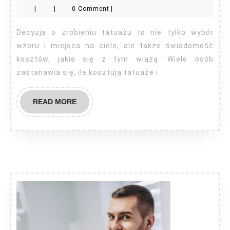
|
|
0 Comment
|
tat
ora
Decyzja o zrobieniu tatuażu to nie tylko wybór
od
wzoru i miejsca na ciele, ale także świadomość
cze
kosztów, jakie się z tym wiążą. Wiele osób
zastanawia się, ile kosztują tatuaże i
jest
zal
READ
READ MORE
ich
MORE
cen