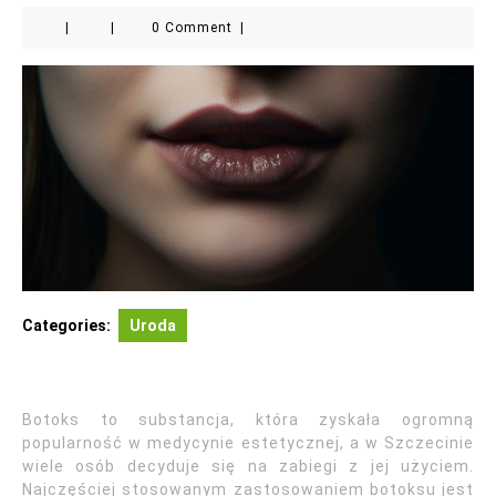
|
|
0 Comment
|
Categories:
Uroda
Botoks to substancja, która zyskała ogromną
popularność w medycynie estetycznej, a w Szczecinie
wiele osób decyduje się na zabiegi z jej użyciem.
Najczęściej stosowanym zastosowaniem botoksu jest