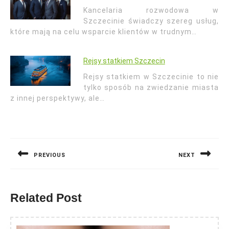
Kancelaria rozwodowa w
Szczecinie świadczy szereg usług,
które mają na celu wsparcie klientów w trudnym…
Rejsy statkiem Szczecin
Rejsy statkiem w Szczecinie to nie
tylko sposób na zwiedzanie miasta
z innej perspektywy, ale…
Nawigacja
wpisu
PREVIOUS
NEXT
Previous
Next
post:
post:
Related Post