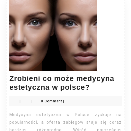
Zrobieni co może medycyna
Zrobieni
estetyczna w polsce?
co
|
|
0 Comment
|
może
medycyna
Medycyna estetyczna w Polsce zyskuje na
estetyczna
popularności, a oferta zabiegów staje się coraz
w
bardziej różnorodna. Wśród najczęściej