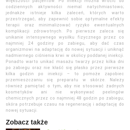
większości pacjentów. Po iniekcji można wrócić do
codziennych aktywności niemal natychmiastowo;
jednakże istnieje kilka zaleceń, których warto
przestrzegać, aby zapewnić sobie optymalne efekty
terapii oraz minimalizować ryzyko ewentualnych
komplikacji zdrowotnych. Po pierwsze zaleca się
unikanie intensywnego wysiłku fizycznego przez co
najmniej 24 godziny po zabiegu, aby dać czas
organizmowi na adaptację do nowej sytuacji i uniknąć
nadmiernego ciśnienia krwi w okolicy poddanej iniekcji.
Ponadto warto unikać masażu twarzy przez kilka dni
po zabiegu oraz nie kłaść się płasko przez pierwsze
kilka godzin po iniekcji – to pomoże zapobiec
przemieszczaniu się preparatu w skórze. Należy
również pamiętać o tym, aby nie stosować żadnych
kosmetyków ani nie wykonywać peelingów
chemicznych przez co najmniej 48 godzin po zabiegu;
skóra potrzebuje czasu na regenerację i adaptację do
nowej sytuacji.
Zobacz także