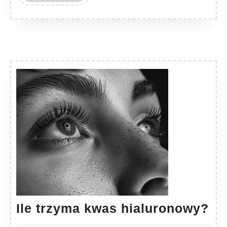
MORE
Ile
Ile trzyma kwas hialuronowy?
tr