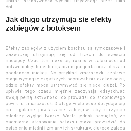
unikać intensywnego wysiłku fizycznego przez kilka
dni.
Jak długo utrzymują się efekty
zabiegów z botoksem
Efekty zabiegów z użyciem botoksu są tymczasowe i
zazwyczaj utrzymują się od trzech do sześciu
miesięcy. Czas ten może się różnić w zależności od
indywidualnych cech organizmu pacjenta oraz obszaru
poddanego iniekcji. Na przykład zmarszczki czołowe
mogą wymagać częstszych poprawek niż okolice oczu,
gdzie efekty mogą utrzymywać się nieco dłużej. Po
upływie tego czasu mięśnie zaczynają odzyskiwać
swoją pełną aktywność, co prowadzi do stopniowego
powrotu zmarszczek. Dlatego wiele osób decyduje się
na regularne powtarzanie zabiegów, aby utrzymać
młodszy wygląd twarzy. Warto jednak pamiętać, że
nadmierne stosowanie botoksu może prowadzić do
osłabienia mięśni i zmiany ich struktury, dlatego zaleca