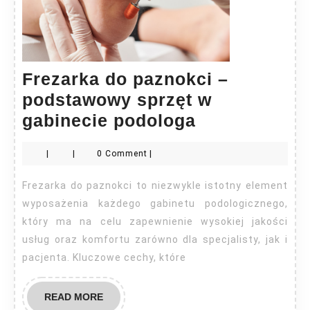
Frezarka do paznokci –
podstawowy sprzęt w
Frezarka
gabinecie podologa
do
|
|
0 Comment
|
paznokci
–
Frezarka do paznokci to niezwykle istotny element
podstawowy
wyposażenia każdego gabinetu podologicznego,
sprzęt
który ma na celu zapewnienie wysokiej jakości
usług oraz komfortu zarówno dla specjalisty, jak i
w
pacjenta. Kluczowe cechy, które
gabinecie
podologa
READ
READ MORE