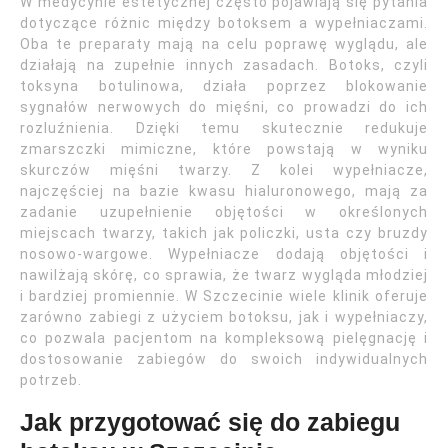
W medycynie estetycznej często pojawiają się pytania
dotyczące różnic między botoksem a wypełniaczami.
Oba te preparaty mają na celu poprawę wyglądu, ale
działają na zupełnie innych zasadach. Botoks, czyli
toksyna botulinowa, działa poprzez blokowanie
sygnałów nerwowych do mięśni, co prowadzi do ich
rozluźnienia. Dzięki temu skutecznie redukuje
zmarszczki mimiczne, które powstają w wyniku
skurczów mięśni twarzy. Z kolei wypełniacze,
najczęściej na bazie kwasu hialuronowego, mają za
zadanie uzupełnienie objętości w określonych
miejscach twarzy, takich jak policzki, usta czy bruzdy
nosowo-wargowe. Wypełniacze dodają objętości i
nawilżają skórę, co sprawia, że twarz wygląda młodziej
i bardziej promiennie. W Szczecinie wiele klinik oferuje
zarówno zabiegi z użyciem botoksu, jak i wypełniaczy,
co pozwala pacjentom na kompleksową pielęgnację i
dostosowanie zabiegów do swoich indywidualnych
potrzeb.
Jak przygotować się do zabiegu