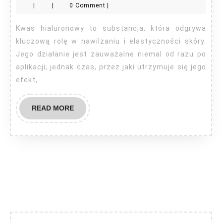
|
|
0 Comment
|
kw
hi
Kwas hialuronowy to substancja, która odgrywa
kluczową rolę w nawilżaniu i elastyczności skóry.
Jego działanie jest zauważalne niemal od razu po
aplikacji, jednak czas, przez jaki utrzymuje się jego
efekt,
READ
READ MORE
MORE