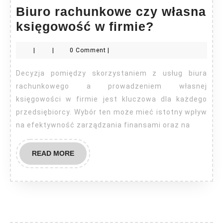
Biuro rachunkowe czy własna
Biuro
księgowość w firmie?
rachunkow
|
|
0 Comment
|
czy
własna
Decyzja pomiędzy skorzystaniem z usług biura
księgowoś
rachunkowego a prowadzeniem własnej
w
księgowości w firmie jest kluczowa dla każdego
przedsiębiorcy. Wybór ten może mieć istotny wpływ
firmie?
na efektywność zarządzania finansami oraz na
READ
READ MORE
MORE