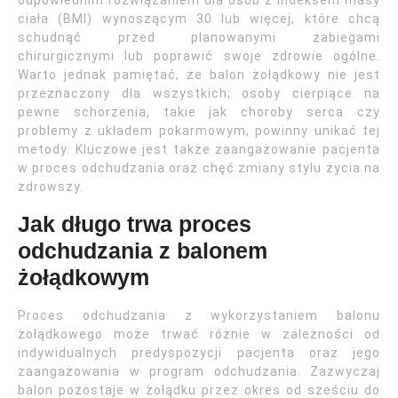
odpowiednim rozwiązaniem dla osób z indeksem masy
ciała (BMI) wynoszącym 30 lub więcej, które chcą
schudnąć przed planowanymi zabiegami
chirurgicznymi lub poprawić swoje zdrowie ogólne.
Warto jednak pamiętać, że balon żołądkowy nie jest
przeznaczony dla wszystkich; osoby cierpiące na
pewne schorzenia, takie jak choroby serca czy
problemy z układem pokarmowym, powinny unikać tej
metody. Kluczowe jest także zaangażowanie pacjenta
w proces odchudzania oraz chęć zmiany stylu życia na
zdrowszy.
Jak długo trwa proces
odchudzania z balonem
żołądkowym
Proces odchudzania z wykorzystaniem balonu
żołądkowego może trwać różnie w zależności od
indywidualnych predyspozycji pacjenta oraz jego
zaangażowania w program odchudzania. Zazwyczaj
balon pozostaje w żołądku przez okres od sześciu do