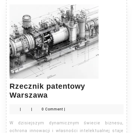
Rzecznik patentowy
Rzecznik
Warszawa
patentowy
|
|
0 Comment
|
Warszawa
W dzisiejszym dynamicznym świecie biznesu,
ochrona innowacji i własności intelektualnej staje