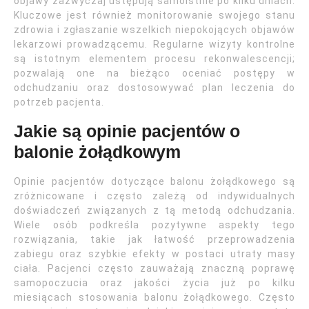
objawy zazwyczaj ustępują samoistnie po kilku dniach.
Kluczowe jest również monitorowanie swojego stanu
zdrowia i zgłaszanie wszelkich niepokojących objawów
lekarzowi prowadzącemu. Regularne wizyty kontrolne
są istotnym elementem procesu rekonwalescencji;
pozwalają one na bieżąco oceniać postępy w
odchudzaniu oraz dostosowywać plan leczenia do
potrzeb pacjenta.
Jakie są opinie pacjentów o
balonie żołądkowym
Opinie pacjentów dotyczące balonu żołądkowego są
zróżnicowane i często zależą od indywidualnych
doświadczeń związanych z tą metodą odchudzania.
Wiele osób podkreśla pozytywne aspekty tego
rozwiązania, takie jak łatwość przeprowadzenia
zabiegu oraz szybkie efekty w postaci utraty masy
ciała. Pacjenci często zauważają znaczną poprawę
samopoczucia oraz jakości życia już po kilku
miesiącach stosowania balonu żołądkowego. Często