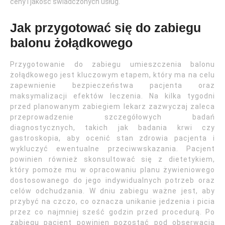
ceny i jakość świadczonych usług.
Jak przygotować się do zabiegu
balonu żołądkowego
Przygotowanie do zabiegu umieszczenia balonu
żołądkowego jest kluczowym etapem, który ma na celu
zapewnienie bezpieczeństwa pacjenta oraz
maksymalizacji efektów leczenia. Na kilka tygodni
przed planowanym zabiegiem lekarz zazwyczaj zaleca
przeprowadzenie szczegółowych badań
diagnostycznych, takich jak badania krwi czy
gastroskopia, aby ocenić stan zdrowia pacjenta i
wykluczyć ewentualne przeciwwskazania. Pacjent
powinien również skonsultować się z dietetykiem,
który pomoże mu w opracowaniu planu żywieniowego
dostosowanego do jego indywidualnych potrzeb oraz
celów odchudzania. W dniu zabiegu ważne jest, aby
przybyć na czczo, co oznacza unikanie jedzenia i picia
przez co najmniej sześć godzin przed procedurą. Po
zabiegu pacjent powinien pozostać pod obserwacją