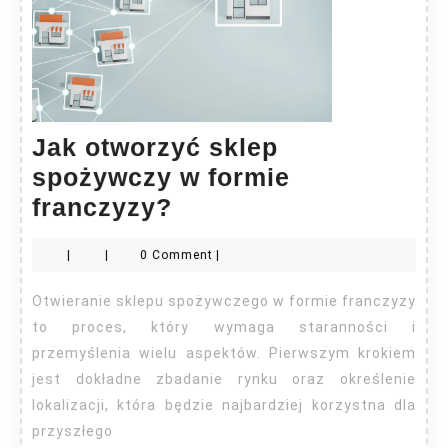
Jak otworzyć sklep
spożywczy w formie
Jak
franczyzy?
otworzyć
|
|
0 Comment
|
sklep
spożywczy
Otwieranie sklepu spożywczego w formie franczyzy
w
to proces, który wymaga staranności i
formie
przemyślenia wielu aspektów. Pierwszym krokiem
jest dokładne zbadanie rynku oraz określenie
franczyzy?
lokalizacji, która będzie najbardziej korzystna dla
przyszłego