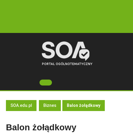
Skip
to
content
Open
Button
SOA.edu.pl
Biznes
Balon żołądkowy
Balon żołądkowy