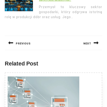
Przemysł to kluczowy sektor
gospodarki, który odgrywa istotną
rolę w produkcji dóbr oraz usług. Jego…
Nawigacja
wpisu
PREVIOUS
NEXT
Previous
Next
post:
post:
Related Post