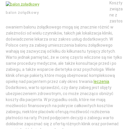
Koszty
związa
balon żołądkowy
ne z
zastos
owaniem balonu żołądkowego mogą się znacznie różnić w
zależności od wielu czynników, takich jak lokalizacja kliniki,
doświadczenie lekarza oraz zakres usług dodatkowych. W
Polsce ceny za zabieg umieszczenia balonu żołądkowego
wahają się zazwyczaj od kilku do kilkunastu tysięcy złotych.
Warto jednak pamiętać, że w cenę często wliczone są nie tylko
same procedury medyczne, ale także konsultacje przed i po
zabiegu, a także wsparcie dietetyka oraz psychologa. Wiele
klinik oferuje pakiety, które mogą obejmować kompleksową
opiekę nad pacjentem przez cały okres trwania
leczenia
.
Dodatkowo, warto sprawdzić, czy dany zabieg jest objęty
ubezpieczeniem zdrowotnym, co może znacząco obniżyć
koszty dla pacjenta. W przypadku osób, które nie mają
możliwości finansowych na pokrycie całkowitych kosztów
zabiegu, niektóre placówki oferują możliwość rozłożenia
płatności na raty. Przed podjęciem decyzji o zabiegu warto
dokładnie zapoznać się z ofertą różnych klinik oraz porównać