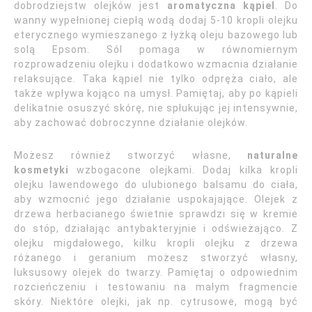
dobrodziejstw olejków jest
aromatyczna kąpiel
. Do
wanny wypełnionej ciepłą wodą dodaj 5-10 kropli olejku
eterycznego wymieszanego z łyżką oleju bazowego lub
solą Epsom. Sól pomaga w równomiernym
rozprowadzeniu olejku i dodatkowo wzmacnia działanie
relaksujące. Taka kąpiel nie tylko odpręża ciało, ale
także wpływa kojąco na umysł. Pamiętaj, aby po kąpieli
delikatnie osuszyć skórę, nie spłukując jej intensywnie,
aby zachować dobroczynne działanie olejków.
Możesz również stworzyć własne,
naturalne
kosmetyki
wzbogacone olejkami. Dodaj kilka kropli
olejku lawendowego do ulubionego balsamu do ciała,
aby wzmocnić jego działanie uspokajające. Olejek z
drzewa herbacianego świetnie sprawdzi się w kremie
do stóp, działając antybakteryjnie i odświeżająco. Z
olejku migdałowego, kilku kropli olejku z drzewa
różanego i geranium możesz stworzyć własny,
luksusowy olejek do twarzy. Pamiętaj o odpowiednim
rozcieńczeniu i testowaniu na małym fragmencie
skóry. Niektóre olejki, jak np. cytrusowe, mogą być