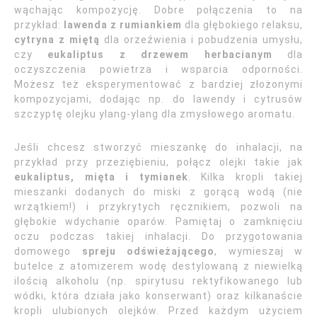
wąchając kompozycję. Dobre połączenia to na
przykład:
lawenda z rumiankiem
dla głębokiego relaksu,
cytryna z miętą
dla orzeźwienia i pobudzenia umysłu,
czy
eukaliptus z drzewem herbacianym
dla
oczyszczenia powietrza i wsparcia odporności.
Możesz też eksperymentować z bardziej złożonymi
kompozycjami, dodając np. do lawendy i cytrusów
szczyptę olejku ylang-ylang dla zmysłowego aromatu.
Jeśli chcesz stworzyć mieszankę do inhalacji, na
przykład przy przeziębieniu, połącz olejki takie jak
eukaliptus, mięta i tymianek
. Kilka kropli takiej
mieszanki dodanych do miski z gorącą wodą (nie
wrzątkiem!) i przykrytych ręcznikiem, pozwoli na
głębokie wdychanie oparów. Pamiętaj o zamknięciu
oczu podczas takiej inhalacji. Do przygotowania
domowego
spreju odświeżającego
, wymieszaj w
butelce z atomizerem wodę destylowaną z niewielką
ilością alkoholu (np. spirytusu rektyfikowanego lub
wódki, która działa jako konserwant) oraz kilkanaście
kropli ulubionych olejków. Przed każdym użyciem