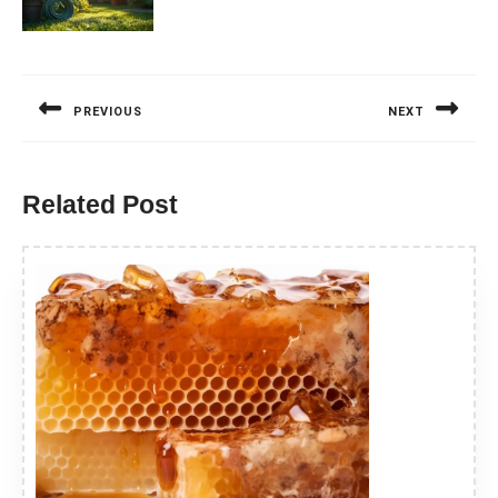
Nawigacja
wpisu
PREVIOUS
NEXT
Previous
Next
post:
post:
Related Post