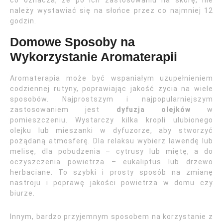
co oznacza, że po ich zastosowaniu na skórę, nie
należy wystawiać się na słońce przez co najmniej 12
godzin.
Domowe Sposoby na
Wykorzystanie Aromaterapii
Aromaterapia może być wspaniałym uzupełnieniem
codziennej rutyny, poprawiając jakość życia na wiele
sposobów. Najprostszym i najpopularniejszym
zastosowaniem jest
dyfuzja olejków
w
pomieszczeniu. Wystarczy kilka kropli ulubionego
olejku lub mieszanki w dyfuzorze, aby stworzyć
pożądaną atmosferę. Dla relaksu wybierz lawendę lub
melisę, dla pobudzenia – cytrusy lub miętę, a do
oczyszczenia powietrza – eukaliptus lub drzewo
herbaciane. To szybki i prosty sposób na zmianę
nastroju i poprawę jakości powietrza w domu czy
biurze.
Innym, bardzo przyjemnym sposobem na korzystanie z