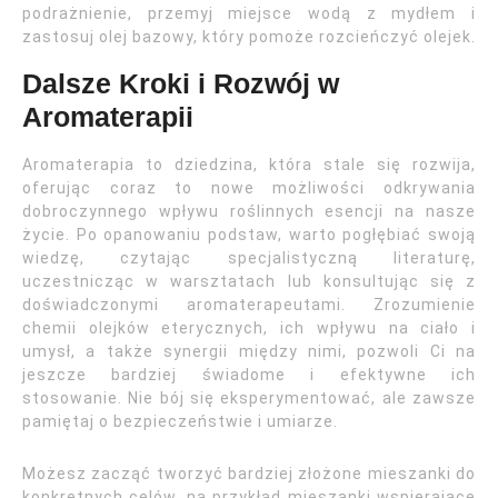
podrażnienie, przemyj miejsce wodą z mydłem i
zastosuj olej bazowy, który pomoże rozcieńczyć olejek.
Dalsze Kroki i Rozwój w
Aromaterapii
Aromaterapia to dziedzina, która stale się rozwija,
oferując coraz to nowe możliwości odkrywania
dobroczynnego wpływu roślinnych esencji na nasze
życie. Po opanowaniu podstaw, warto pogłębiać swoją
wiedzę, czytając specjalistyczną literaturę,
uczestnicząc w warsztatach lub konsultując się z
doświadczonymi aromaterapeutami. Zrozumienie
chemii olejków eterycznych, ich wpływu na ciało i
umysł, a także synergii między nimi, pozwoli Ci na
jeszcze bardziej świadome i efektywne ich
stosowanie. Nie bój się eksperymentować, ale zawsze
pamiętaj o bezpieczeństwie i umiarze.
Możesz zacząć tworzyć bardziej złożone mieszanki do
konkretnych celów, na przykład mieszanki wspierające