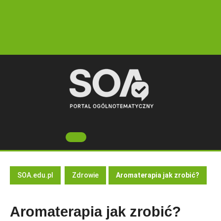
Skip
to
content
Open
Button
SOA.edu.pl
Zdrowie
Aromaterapia jak zrobić?
Aromaterapia jak zrobić?