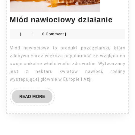
Miód
Miód nawłociowy działanie
nawło
|
|
0 Comment
|
dział
Miód nawłociowy to produkt pszczelarski, który
zdobywa coraz większą popularność ze względu na
swoje unikalne właściwości zdrowotne. Wytwarzany
jest z nektaru kwiatów nawłoci, rośliny
występującej głównie w Europie i Azji.
READ
READ MORE
MORE