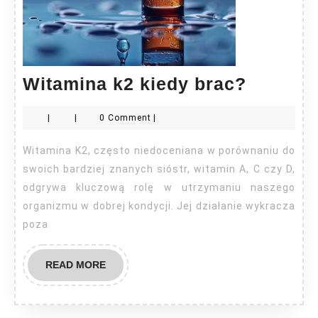
Witami
Witamina k2 kiedy brac?
k2
|
|
0 Comment
|
kiedy
brac?
Witamina K2, często niedoceniana w porównaniu do
swoich bardziej znanych sióstr, witamin A, C czy D,
odgrywa kluczową rolę w utrzymaniu naszego
organizmu w dobrej kondycji. Jej działanie wykracza
poza
READ
READ MORE
MORE