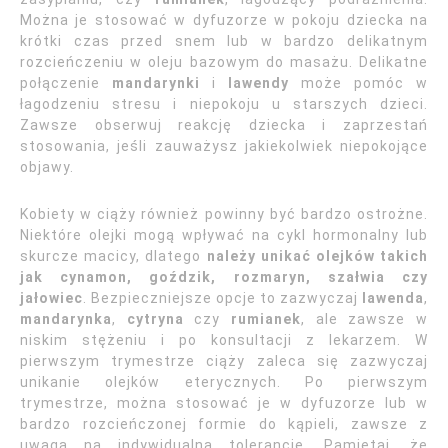
Można je stosować w dyfuzorze w pokoju dziecka na
krótki czas przed snem lub w bardzo delikatnym
rozcieńczeniu w oleju bazowym do masażu. Delikatne
połączenie
mandarynki
i
lawendy
może pomóc w
łagodzeniu stresu i niepokoju u starszych dzieci.
Zawsze obserwuj reakcję dziecka i zaprzestań
stosowania, jeśli zauważysz jakiekolwiek niepokojące
objawy.
Kobiety w ciąży również powinny być bardzo ostrożne.
Niektóre olejki mogą wpływać na cykl hormonalny lub
skurcze macicy, dlatego
należy unikać olejków takich
jak cynamon, goździk, rozmaryn, szałwia czy
jałowiec
. Bezpieczniejsze opcje to zazwyczaj
lawenda
,
mandarynka
,
cytryna
czy
rumianek
, ale zawsze w
niskim stężeniu i po konsultacji z lekarzem. W
pierwszym trymestrze ciąży zaleca się zazwyczaj
unikanie olejków eterycznych. Po pierwszym
trymestrze, można stosować je w dyfuzorze lub w
bardzo rozcieńczonej formie do kąpieli, zawsze z
uwagą na indywidualną tolerancję. Pamiętaj, że