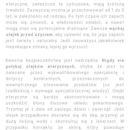
eteryczne, zwłaszcza te cytrusowe, mają krótszą
trwałość. Zazwyczaj można je przechowywać od 1 do 3
lat, w zależności od rodzaju. Po tym czasie ich zapach
może się zmienić, a właściwości osłabić, a nawet
mogą stać się potencjalnie drażniące. Zawsze
wąchaj
olejek przed użyciem
, aby upewnić się, że jego zapach
jest świeży i naturalny. Jeśli zauważysz jakiekolwiek
niepokojące zmiany, lepiej go wyrzucić.
Kwestia bezpieczeństwa jest nadrzędna.
Nigdy nie
połykaj olejków eterycznych
, chyba że jest to
zalecane przez wykwalifikowanego specjalistę i
dotyczy konkretnych, przeznaczonych do
wewnętrznego stosowania produktów (co jest
rzadkością i wymaga specjalistycznej wiedzy). Olejki
eteryczne są bardzo skoncentrowane i mogą
uszkodzić błony śluzowe układu pokarmowego.
Trzymaj je z dala od zasięgu dzieci i zwierząt. Jeśli
olejek przypadkowo dostanie się do oka, przemyj je
dużą ilością wody i skonsultuj się z lekarzem. W
przypadku kontaktu ze skórą, który powoduje