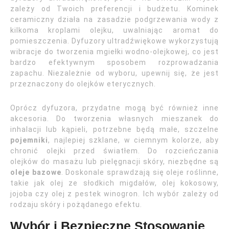
zależy od Twoich preferencji i budżetu. Kominek
ceramiczny działa na zasadzie podgrzewania wody z
kilkoma kroplami olejku, uwalniając aromat do
pomieszczenia. Dyfuzory ultradźwiękowe wykorzystują
wibracje do tworzenia mgiełki wodno-olejkowej, co jest
bardzo efektywnym sposobem rozprowadzania
zapachu. Niezależnie od wyboru, upewnij się, że jest
przeznaczony do olejków eterycznych.
Oprócz dyfuzora, przydatne mogą być również inne
akcesoria. Do tworzenia własnych mieszanek do
inhalacji lub kąpieli, potrzebne będą małe, szczelne
pojemniki
, najlepiej szklane, w ciemnym kolorze, aby
chronić olejki przed światłem. Do rozcieńczania
olejków do masażu lub pielęgnacji skóry, niezbędne są
oleje bazowe
. Doskonale sprawdzają się oleje roślinne,
takie jak olej ze słodkich migdałów, olej kokosowy,
jojoba czy olej z pestek winogron. Ich wybór zależy od
rodzaju skóry i pożądanego efektu.
Wybór i Bezpieczne Stosowanie