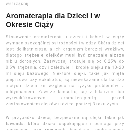
wstrząśnij.
Aromaterapia dla Dzieci i w
Okresie Ciąży
Stosowanie aromaterapii u dzieci i kobiet w ciąży
wymaga szczególnej ostrożności i wiedzy. Skóra dzieci
jest delikatniejsza, a ich organizm bardziej wrażliwy,
dlatego
stężenie olejków musi być znacznie niższe
niż u dorosłych. Zazwyczaj stosuje się od 0.25% do
0.5% stężenia, czyli zaledwie 1 kroplę olejku na 10-20
ml oleju bazowego. Niektóre olejki, takie jak mięta
pieprzowa czy eukaliptus, są niewskazane dla bardzo
małych dzieci ze względu na ryzyko problemów z
oddychaniem. Zawsze konsultuj się z lekarzem lub
wykwalifikowanym aromaterapeutą przed
zastosowaniem olejków u dzieci poniżej 3 roku życia.
W przypadku dzieci, bezpieczne są olejki takie jak
lawenda
, która działa uspokajająco i pomaga przy
zasypianiu, czy
rumianek
, łagodzący podrażnienia.