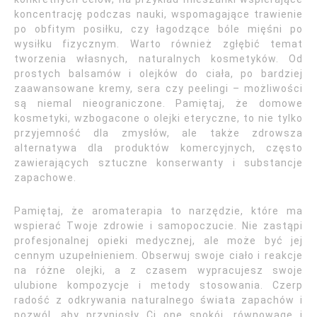
koncentrację podczas nauki, wspomagające trawienie
po obfitym posiłku, czy łagodzące bóle mięśni po
wysiłku fizycznym. Warto również zgłębić temat
tworzenia własnych, naturalnych kosmetyków. Od
prostych balsamów i olejków do ciała, po bardziej
zaawansowane kremy, sera czy peelingi – możliwości
są niemal nieograniczone. Pamiętaj, że domowe
kosmetyki, wzbogacone o olejki eteryczne, to nie tylko
przyjemność dla zmysłów, ale także zdrowsza
alternatywa dla produktów komercyjnych, często
zawierających sztuczne konserwanty i substancje
zapachowe.
Pamiętaj, że aromaterapia to narzędzie, które ma
wspierać Twoje zdrowie i samopoczucie. Nie zastąpi
profesjonalnej opieki medycznej, ale może być jej
cennym uzupełnieniem. Obserwuj swoje ciało i reakcje
na różne olejki, a z czasem wypracujesz swoje
ulubione kompozycje i metody stosowania. Czerp
radość z odkrywania naturalnego świata zapachów i
pozwól, aby przyniosły Ci one spokój, równowagę i