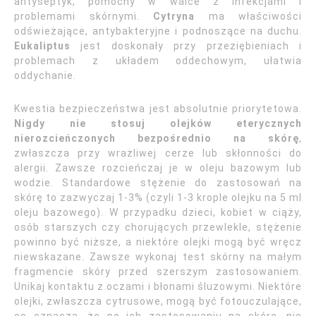
antyseptyk, pomocny w walce z infekcjami i
problemami skórnymi.
Cytryna
ma właściwości
odświeżające, antybakteryjne i podnoszące na duchu.
Eukaliptus
jest doskonały przy przeziębieniach i
problemach z układem oddechowym, ułatwia
oddychanie.
Kwestia bezpieczeństwa jest absolutnie priorytetowa.
Nigdy nie stosuj olejków eterycznych
nierozcieńczonych bezpośrednio na skórę
,
zwłaszcza przy wrażliwej cerze lub skłonności do
alergii. Zawsze rozcieńczaj je w oleju bazowym lub
wodzie. Standardowe stężenie do zastosowań na
skórę to zazwyczaj 1-3% (czyli 1-3 krople olejku na 5 ml
oleju bazowego). W przypadku dzieci, kobiet w ciąży,
osób starszych czy chorujących przewlekle, stężenie
powinno być niższe, a niektóre olejki mogą być wręcz
niewskazane. Zawsze wykonaj test skórny na małym
fragmencie skóry przed szerszym zastosowaniem.
Unikaj kontaktu z oczami i błonami śluzowymi. Niektóre
olejki, zwłaszcza cytrusowe, mogą być fotouczulające,