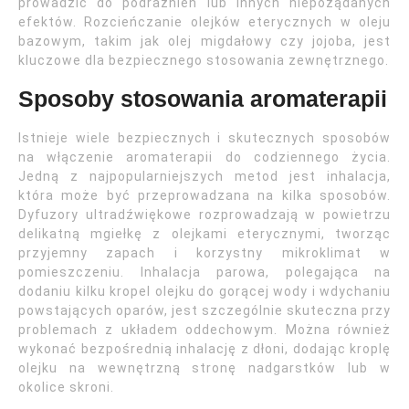
prowadzić do podrażnień lub innych niepożądanych
efektów. Rozcieńczanie olejków eterycznych w oleju
bazowym, takim jak olej migdałowy czy jojoba, jest
kluczowe dla bezpiecznego stosowania zewnętrznego.
Sposoby stosowania aromaterapii
Istnieje wiele bezpiecznych i skutecznych sposobów
na włączenie aromaterapii do codziennego życia.
Jedną z najpopularniejszych metod jest inhalacja,
która może być przeprowadzana na kilka sposobów.
Dyfuzory ultradźwiękowe rozprowadzają w powietrzu
delikatną mgiełkę z olejkami eterycznymi, tworząc
przyjemny zapach i korzystny mikroklimat w
pomieszczeniu. Inhalacja parowa, polegająca na
dodaniu kilku kropel olejku do gorącej wody i wdychaniu
powstających oparów, jest szczególnie skuteczna przy
problemach z układem oddechowym. Można również
wykonać bezpośrednią inhalację z dłoni, dodając kroplę
olejku na wewnętrzną stronę nadgarstków lub w
okolice skroni.