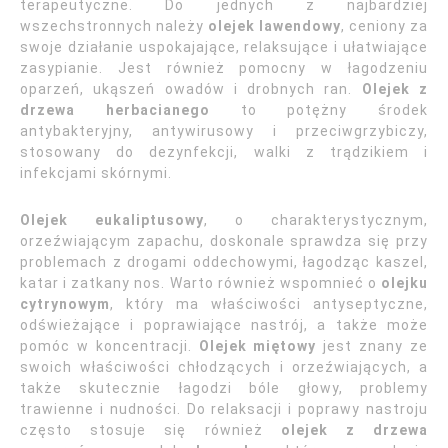
terapeutyczne. Do jednych z najbardziej
wszechstronnych należy
olejek lawendowy
, ceniony za
swoje działanie uspokajające, relaksujące i ułatwiające
zasypianie. Jest również pomocny w łagodzeniu
oparzeń, ukąszeń owadów i drobnych ran.
Olejek z
drzewa herbacianego
to potężny środek
antybakteryjny, antywirusowy i przeciwgrzybiczy,
stosowany do dezynfekcji, walki z trądzikiem i
infekcjami skórnymi.
Olejek eukaliptusowy
, o charakterystycznym,
orzeźwiającym zapachu, doskonale sprawdza się przy
problemach z drogami oddechowymi, łagodząc kaszel,
katar i zatkany nos. Warto również wspomnieć o
olejku
cytrynowym
, który ma właściwości antyseptyczne,
odświeżające i poprawiające nastrój, a także może
pomóc w koncentracji.
Olejek miętowy
jest znany ze
swoich właściwości chłodzących i orzeźwiających, a
także skutecznie łagodzi bóle głowy, problemy
trawienne i nudności. Do relaksacji i poprawy nastroju
często stosuje się również
olejek z drzewa