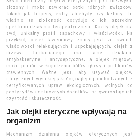
Skład chemiczny olejków eterycznych jest niezwykle
złożony i może zawierać setki różnych związków,
takich jak terpeny, estry, aldehydy czy ketony. To
właśnie ta złożoność decyduje o ich szerokim
spektrum działania terapeutycznego. Każdy olejek ma
swój unikalny profil zapachowy i właściwości. Na
przykład, olejek lawendowy znany jest ze swoich
właściwości relaksujących i uspokajających, olejek z
drzewa herbacianego ma silne działanie
antybakteryjne i antyseptyczne, a olejek miętowy
może pomóc w łagodzeniu bólów głowy i problemów
trawiennych. Ważne jest, aby używać olejków
eterycznych wysokiej jakości, najlepiej pochodzących z
certyfikowanych upraw ekologicznych, wolnych od
pestycydów i sztucznych dodatków, co gwarantuje ich
czystość i skuteczność.
Jak olejki eteryczne wpływają na
organizm
Mechanizm działania olejków eterycznych jest