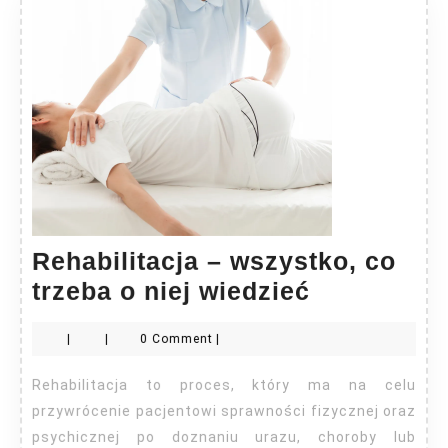
Rehabilitacja – wszystko, co
Rehabilita
trzeba o niej wiedzieć
–
|
|
0 Comment
|
wszystko,
co
Rehabilitacja to proces, który ma na celu
trzeba
przywrócenie pacjentowi sprawności fizycznej oraz
o
psychicznej po doznaniu urazu, choroby lub