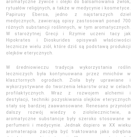
aromatyczne żywice i olejki do balsamowania zwłok,
rytuałów religijnych, a także w medycynie i kosmetyce.
Papirusy Ebersa, jedno z najstarszych dzieł
medycznych, zawierają opisy zastosowań ponad 700
różnych substancji roślinnych, w tym aromatycznych.
W starożytnej Grecji i Rzymie uczeni tacy jak
Hipokrates i Dioskurides opisywali właściwości
lecznicze wielu ziół, które dziś są podstawą produkcji
olejków eterycznych.
W średniowieczu tradycja wykorzystania roślin
leczniczych była kontynuowana przez mnichów w
klasztornych ogrodach. Zioła były uprawiane i
wykorzystywane do tworzenia lekarstw oraz w celach
profilaktycznych. Wraz z rozwojem alchemii i
destylacji, techniki pozyskiwania olejków eterycznych
stały się bardziej zaawansowane. Renesans przyniósł
dalszy rozwój wiedzy o ziołolecznictwie, a
aromatyczne substancje były szeroko stosowane w
perfumerii i medycynie. Jednak dopiero w XX wieku
aromaterapia zaczęła być traktowana jako odrębna