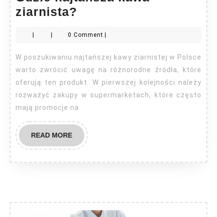
Gdzie
ziarnista?
najtańsza
|
|
0 Comment
|
kawa
ziarnista?
W poszukiwaniu najtańszej kawy ziarnistej w Polsce
warto zwrócić uwagę na różnorodne źródła, które
oferują ten produkt. W pierwszej kolejności należy
rozważyć zakupy w supermarketach, które często
mają promocje na
READ
READ MORE
MORE