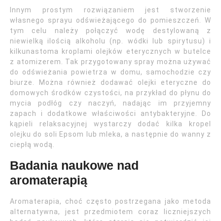
Innym prostym rozwiązaniem jest stworzenie
własnego sprayu odświeżającego do pomieszczeń. W
tym celu należy połączyć wodę destylowaną z
niewielką ilością alkoholu (np. wódki lub spirytusu) i
kilkunastoma kroplami olejków eterycznych w butelce
z atomizerem. Tak przygotowany spray można używać
do odświeżania powietrza w domu, samochodzie czy
biurze. Można również dodawać olejki eteryczne do
domowych środków czystości, na przykład do płynu do
mycia podłóg czy naczyń, nadając im przyjemny
zapach i dodatkowe właściwości antybakteryjne. Do
kąpieli relaksacyjnej wystarczy dodać kilka kropel
olejku do soli Epsom lub mleka, a następnie do wanny z
ciepłą wodą.
Badania naukowe nad
aromaterapią
Aromaterapia, choć często postrzegana jako metoda
alternatywna, jest przedmiotem coraz liczniejszych