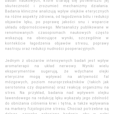
badań naukowych, które starają się potwierdzić jej
skuteczność i zrozumieć mechanizmy działania.
Badania kliniczne analizują wpływ olejków eterycznych
na różne aspekty zdrowia, od łagodzenia bólu i redukcji
objawów lęku, po poprawę jakości snu i wsparcie
układu odpornościowego. Metaanalizy publikowane w
renomowanych czasopismach naukowych często
wskazują na obiecujące wyniki, szczególnie w
kontekście łagodzenia objawów stresu, poprawy
nastroju oraz redukcji nudności pooperacyjnych.
Jednym z obszarów intensywnych badań jest wpływ
aromaterapii na układ nerwowy. Wyniki wielu
eksperymentów sugerują, że wdychane olejki
eteryczne mogą wpływać na aktywność fal
mózgowych, poziom neuroprzekaźników (takich jak
serotonina czy dopamina) oraz reakcję organizmu na
stres. Na przykład, badania nad wpływem olejku
lawendowego na redukcję lęku wykazały jego zdolność
do obniżania ciśnienia krwi i tętna, a także wpływania
na markery fizjologiczne stresu. Chociaż potrzebne są