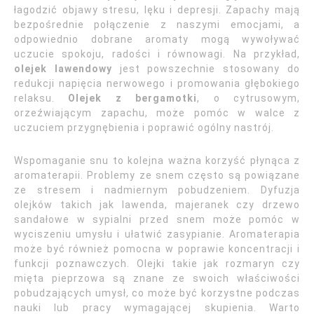
łagodzić objawy stresu, lęku i depresji. Zapachy mają
bezpośrednie połączenie z naszymi emocjami, a
odpowiednio dobrane aromaty mogą wywoływać
uczucie spokoju, radości i równowagi. Na przykład,
olejek lawendowy
jest powszechnie stosowany do
redukcji napięcia nerwowego i promowania głębokiego
relaksu.
Olejek z bergamotki
, o cytrusowym,
orzeźwiającym zapachu, może pomóc w walce z
uczuciem przygnębienia i poprawić ogólny nastrój.
Wspomaganie snu to kolejna ważna korzyść płynąca z
aromaterapii. Problemy ze snem często są powiązane
ze stresem i nadmiernym pobudzeniem. Dyfuzja
olejków takich jak lawenda, majeranek czy drzewo
sandałowe w sypialni przed snem może pomóc w
wyciszeniu umysłu i ułatwić zasypianie. Aromaterapia
może być również pomocna w poprawie koncentracji i
funkcji poznawczych. Olejki takie jak rozmaryn czy
mięta pieprzowa są znane ze swoich właściwości
pobudzających umysł, co może być korzystne podczas
nauki lub pracy wymagającej skupienia. Warto