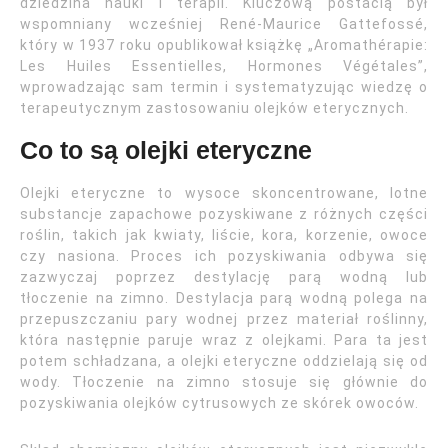
dziedzina nauki i terapii. Kluczową postacią był
wspomniany wcześniej René-Maurice Gattefossé,
który w 1937 roku opublikował książkę „Aromathérapie:
Les Huiles Essentielles, Hormones Végétales”,
wprowadzając sam termin i systematyzując wiedzę o
terapeutycznym zastosowaniu olejków eterycznych.
Co to są olejki eteryczne
Olejki eteryczne to wysoce skoncentrowane, lotne
substancje zapachowe pozyskiwane z różnych części
roślin, takich jak kwiaty, liście, kora, korzenie, owoce
czy nasiona. Proces ich pozyskiwania odbywa się
zazwyczaj poprzez destylację parą wodną lub
tłoczenie na zimno. Destylacja parą wodną polega na
przepuszczaniu pary wodnej przez materiał roślinny,
która następnie paruje wraz z olejkami. Para ta jest
potem schładzana, a olejki eteryczne oddzielają się od
wody. Tłoczenie na zimno stosuje się głównie do
pozyskiwania olejków cytrusowych ze skórek owoców.