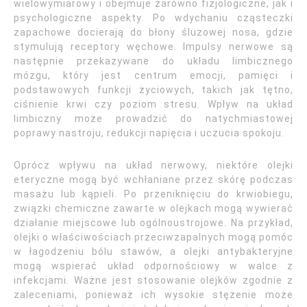
wielowymiarowy i obejmuje zarówno fizjologiczne, jak i
psychologiczne aspekty. Po wdychaniu cząsteczki
zapachowe docierają do błony śluzowej nosa, gdzie
stymulują receptory węchowe. Impulsy nerwowe są
następnie przekazywane do układu limbicznego
mózgu, który jest centrum emocji, pamięci i
podstawowych funkcji życiowych, takich jak tętno,
ciśnienie krwi czy poziom stresu. Wpływ na układ
limbiczny może prowadzić do natychmiastowej
poprawy nastroju, redukcji napięcia i uczucia spokoju.
Oprócz wpływu na układ nerwowy, niektóre olejki
eteryczne mogą być wchłaniane przez skórę podczas
masażu lub kąpieli. Po przeniknięciu do krwiobiegu,
związki chemiczne zawarte w olejkach mogą wywierać
działanie miejscowe lub ogólnoustrojowe. Na przykład,
olejki o właściwościach przeciwzapalnych mogą pomóc
w łagodzeniu bólu stawów, a olejki antybakteryjne
mogą wspierać układ odpornościowy w walce z
infekcjami. Ważne jest stosowanie olejków zgodnie z
zaleceniami, ponieważ ich wysokie stężenie może