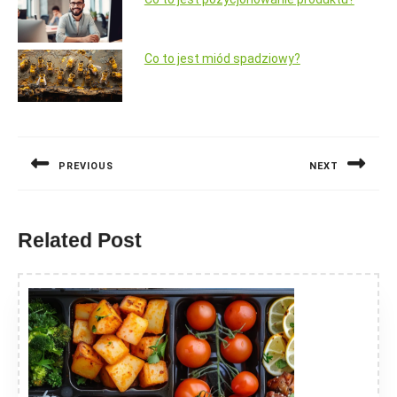
Co to jest miód spadziowy?
Nawigacja
wpisu
PREVIOUS
NEXT
Previous
Next
post:
post:
Related Post