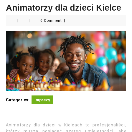
Animatorzy dla dzieci Kielce
|
|
0 Comment
|
Categories:
Imprezy
Animatorzy dla dzieci w Kielcach to profesjonaliści,
którzy muszą posiadać szereg umiejętności, aby