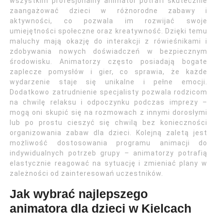
wszystkim profesjonalny animator potrafi skutecznie
zaangażować dzieci w różnorodne zabawy i
aktywności, co pozwala im rozwijać swoje
umiejętności społeczne oraz kreatywność. Dzięki temu
maluchy mają okazję do interakcji z rówieśnikami i
zdobywania nowych doświadczeń w bezpiecznym
środowisku. Animatorzy często posiadają bogate
zaplecze pomysłów i gier, co sprawia, że każde
wydarzenie staje się unikalne i pełne emocji.
Dodatkowo zatrudnienie specjalisty pozwala rodzicom
na chwilę relaksu i odpoczynku podczas imprezy –
mogą oni skupić się na rozmowach z innymi dorosłymi
lub po prostu cieszyć się chwilą bez konieczności
organizowania zabaw dla dzieci. Kolejną zaletą jest
możliwość dostosowania programu animacji do
indywidualnych potrzeb grupy – animatorzy potrafią
elastycznie reagować na sytuację i zmieniać plany w
zależności od zainteresowań uczestników.
Jak wybrać najlepszego
animatora dla dzieci w Kielcach