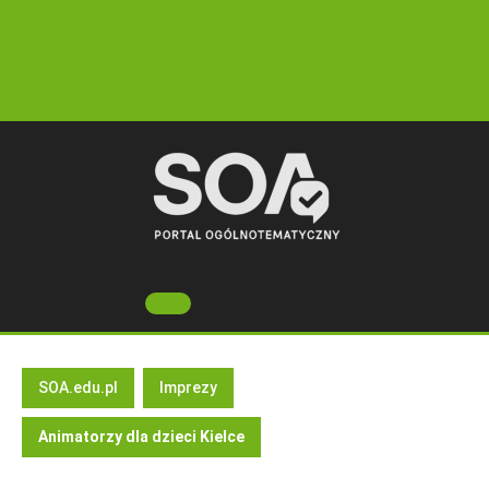
Skip
to
content
Open
Button
SOA.edu.pl
Imprezy
Animatorzy dla dzieci Kielce