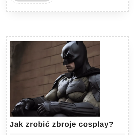
MORE
Jak
Jak zrobić zbroje cosplay?
zrobi