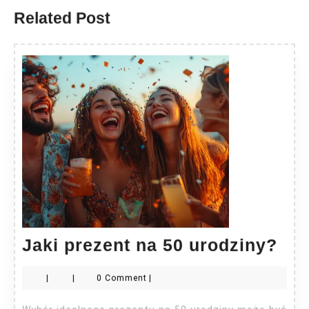
Related Post
Jak
Jaki prezent na 50 urodziny?
pre
|
|
0 Comment
|
na
50