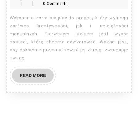
|
|
0 Comment
|
zbroj
cosp
Wykonanie zbroi cosplay to proces, który wymaga
zarówno kreatywności, jak i umiejętności
manualnych. Pierwszym krokiem jest wybór
postaci, którą chcemy odwzorować. Ważne jest,
aby dokładnie przeanalizować jej zbroję, zwracając
uwagę
READ
READ MORE
MORE