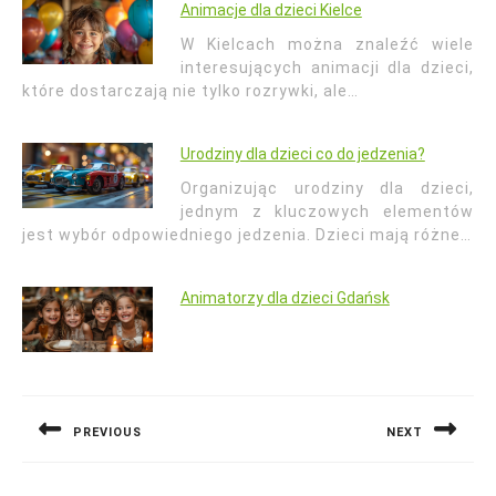
Animacje dla dzieci Kielce
W Kielcach można znaleźć wiele
interesujących animacji dla dzieci,
które dostarczają nie tylko rozrywki, ale…
Urodziny dla dzieci co do jedzenia?
Organizując urodziny dla dzieci,
jednym z kluczowych elementów
jest wybór odpowiedniego jedzenia. Dzieci mają różne…
Animatorzy dla dzieci Gdańsk
Nawigacja
wpisu
PREVIOUS
NEXT
Previous
Next
post:
post: