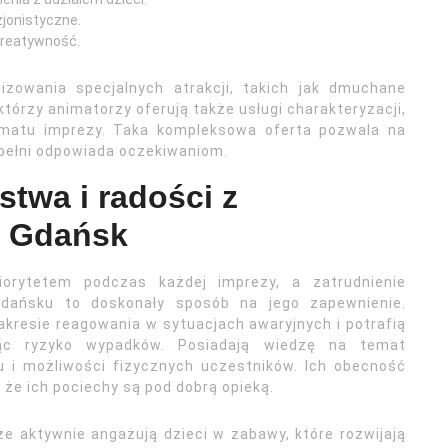
zjonistyczne.
kreatywność.
zowania specjalnych atrakcji, takich jak dmuchane
ektórzy animatorzy oferują także usługi charakteryzacji,
tematu imprezy. Taka kompleksowa oferta pozwala na
 pełni odpowiada oczekiwaniom.
twa i radości z
i Gdańsk
iorytetem podczas każdej imprezy, a zatrudnienie
Gdańsku to doskonały sposób na jego zapewnienie.
kresie reagowania w sytuacjach awaryjnych i potrafią
jąc ryzyko wypadków. Posiadają wiedzę na temat
 i możliwości fizycznych uczestników. Ich obecność
że ich pociechy są pod dobrą opieką.
kże aktywnie angażują dzieci w zabawy, które rozwijają