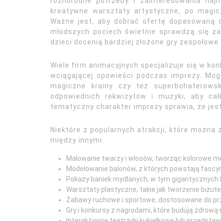
różnorodne potrzeby i zainteresowania na
kreatywne warsztaty artystyczne, po magic
Ważne jest, aby dobrać ofertę dopasowaną do
młodszych pociech świetnie sprawdzą się za
dzieci docenią bardziej złożone gry zespołow
Wiele firm animacyjnych specjalizuje się w ko
wciągającej opowieści podczas imprezy. Mogą
magiczne krainy czy też superbohaterowsk
odpowiednich rekwizytów i muzyki, aby cał
tematyczny charakter imprezy sprawia, że jes
Niektóre z popularnych atrakcji, które można 
między innymi:
Malowanie twarzy i włosów, tworząc kolorowe m
Modelowanie balonów, z których powstają fascynu
Pokazy baniek mydlanych, w tym gigantycznych b
Warsztaty plastyczne, takie jak tworzenie biżuter
Zabawy ruchowe i sportowe, dostosowane do prz
Gry i konkursy z nagrodami, które budują zdrową r
Interaktywne teatrzyki kukiełkowe lub przedstawi