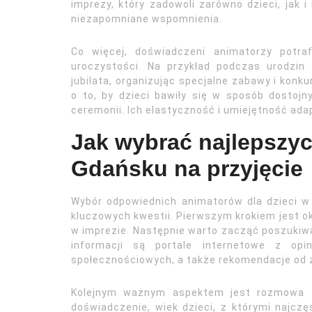
imprezy, który zadowoli zarówno dzieci, jak i
niezapomniane wspomnienia.
Co więcej, doświadczeni animatorzy potra
uroczystości. Na przykład podczas urodzin
jubilata, organizując specjalne zabawy i konk
o to, by dzieci bawiły się w sposób dostojny
ceremonii. Ich elastyczność i umiejętność ada
Jak wybrać najlepszyc
Gdańsku na przyjęcie
Wybór odpowiednich animatorów dla dzieci w
kluczowych kwestii. Pierwszym krokiem jest okr
w imprezie. Następnie warto zacząć poszukiwan
informacji są portale internetowe z opi
społecznościowych, a także rekomendacje od z
Kolejnym ważnym aspektem jest rozmowa z 
doświadczenie, wiek dzieci, z którymi najczę