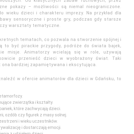
jmłodszych. Od klasycznych zabaw ruchowych, przez
zne pokazy – możliwości są niemal nieograniczone.
 wieku dzieci i charakteru imprezy. Na przykład dla
bawy sensoryczne i proste gry, podczas gdy starsze
e czy warsztaty tematyczne.
nkretnych tematach, co pozwala na stworzenie spójnej i
 to być pirackie przygody, podróże do świata bajek,
ie misje. Animatorzy wcielają się w role, używają
kowicie przenieść dzieci w wyobrażony świat. Taki
t ona bardziej zapamiętywana i ekscytująca.
znaleźć w ofercie animatorów dla dzieci w Gdańsku, to
etamorfozy.
jące zwierzątka i kształty.
aniek, które zachwycają dzieci.
ii, ozdób czy figurek z masy solnej.
estrzeni i wieku uczestników.
ywalizację i dostarczają emocji.
enia z udziałem dzieci.