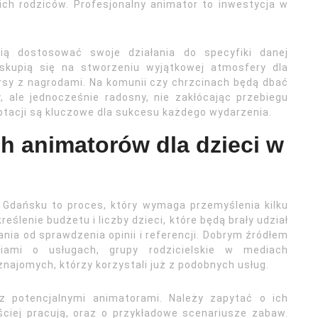
 ich rodziców. Profesjonalny animator to inwestycja w
fią dostosować swoje działania do specyfiki danej
 skupią się na stworzeniu wyjątkowej atmosfery dla
ursy z nagrodami. Na komunii czy chrzcinach będą dbać
, ale jednocześnie radosny, nie zakłócając przebiegu
ptacji są kluczowe dla sukcesu każdego wydarzenia.
h animatorów dla dzieci w
 Gdańsku to proces, który wymaga przemyślenia kilku
eślenie budżetu i liczby dzieci, które będą brały udział
ia od sprawdzenia opinii i referencji. Dobrym źródłem
niami o usługach, grupy rodzicielskie w mediach
najomych, którzy korzystali już z podobnych usług.
potencjalnymi animatorami. Należy zapytać o ich
ściej pracują, oraz o przykładowe scenariusze zabaw.