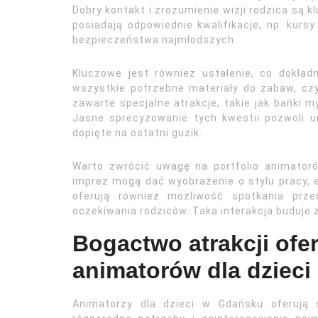
Dobry kontakt i zrozumienie wizji rodzica są 
posiadają odpowiednie kwalifikacje, np. kurs
bezpieczeństwa najmłodszych.
Kluczowe jest również ustalenie, co dokła
wszystkie potrzebne materiały do zabaw, cz
zawarte specjalne atrakcje, takie jak bańki
Jasne sprecyzowanie tych kwestii pozwoli u
dopięte na ostatni guzik.
Warto zwrócić uwagę na portfolio animatorów
imprez mogą dać wyobrażenie o stylu pracy, e
oferują również możliwość spotkania prze
oczekiwania rodziców. Taka interakcja buduje z
Bogactwo atrakcji of
animatorów dla dziec
Animatorzy dla dzieci w Gdańsku oferują s