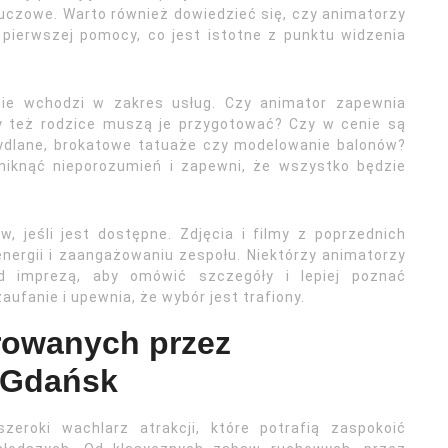
kluczowe. Warto również dowiedzieć się, czy animatorzy
y pierwszej pomocy, co jest istotne z punktu widzenia
dnie wchodzi w zakres usług. Czy animator zapewnia
y też rodzice muszą je przygotować? Czy w cenie są
 mydlane, brokatowe tatuaże czy modelowanie balonów?
niknąć nieporozumień i zapewni, że wszystko będzie
, jeśli jest dostępne. Zdjęcia i filmy z poprzednich
nergii i zaangażowaniu zespołu. Niektórzy animatorzy
d imprezą, aby omówić szczegóły i lepiej poznać
aufanie i upewnia, że wybór jest trafiony.
erowanych przez
i Gdańsk
zeroki wachlarz atrakcji, które potrafią zaspokoić