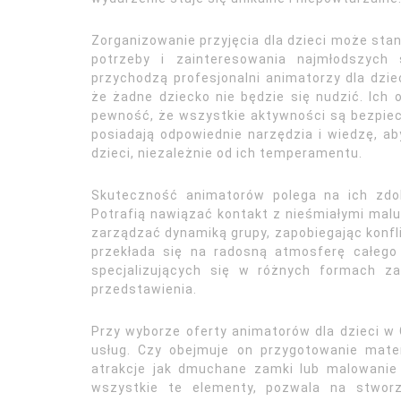
Zorganizowanie przyjęcia dla dzieci może stan
potrzeby i zainteresowania najmłodszych
przychodzą profesjonalni animatorzy dla dzie
że żadne dziecko nie będzie się nudzić. Ich 
pewność, że wszystkie aktywności są bezpie
posiadają odpowiednie narzędzia i wiedzę, a
dzieci, niezależnie od ich temperamentu.
Skuteczność animatorów polega na ich zdol
Potrafią nawiązać kontakt z nieśmiałymi mal
zarządzać dynamiką grupy, zapobiegając konflik
przekłada się na radosną atmosferę całeg
specjalizujących się w różnych formach z
przedstawienia.
Przy wyborze oferty animatorów dla dzieci 
usług. Czy obejmuje on przygotowanie mater
atrakcje jak dmuchane zamki lub malowanie
wszystkie te elementy, pozwala na stwor