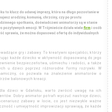
u to klucz do udanej imprezy, która na długo pozostanie w
nujesz urodziny, komunię, chrzciny, czy po prostu
dzinnego spotkania, doświadczeni animatorzy są w stanie
 pozytywnych emocji. W Trójmieście działa wiele
firm
i osób
ość sprawia, że można dopasować ofertę do indywidualnych
owadzące gry i zabawy. To kreatywni specjaliści, którzy
żując każde dziecko w aktywność dopasowaną do jego
ewnienie bezpieczeństwa, uśmiechu i radości, a także
ych u dzieci poprzez różnorodne formy rozrywki. W
namiczny, co pozwala na znalezienie animatorów o
trzów balonowych kreacji.
 dla dzieci w Gdańsku, warto zwrócić uwagę na ich
ientów. Dobry animator potrafi wyczuć nastroje dzieci,
cenariusz zabawy w locie, co jest niezwykle ważne
czność i umiejętność improwizacji sprawiają, że każde
.