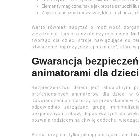
Elementy magiczne, takie jak proste sztuczki ilu
Zajęcia taneczne i muzyczne, które rozbudzają 
Warto również zapytać o możliwość zorgani
zjeżdżalnie, tory przeszkód czy mini disco. Ni
tworząc dla dzieci stroje nawiązujące do 
stworzenie imprezy „szytej na miarę”, która w
Gwarancja bezpieczeńs
animatorami dla dziec
Bezpieczeństwo dzieci jest absolutnym pr
profesjonalnych animatorów dla dzieci w 
Doświadczeni animatorzy są przeszkoleni w za
odpowiednio zarządzać grupą, minimalizu
bezpiecznych zabaw, dopasowanych do wieku
pozwala rodzicom na chwilę oddechu, wiedząc, 
Animatorzy nie tylko pilnują porządku, ale ta