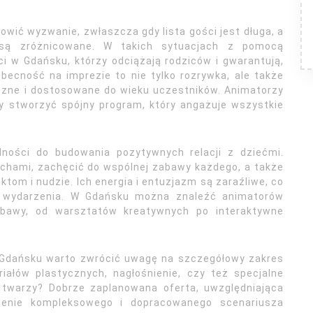
owić wyzwanie, zwłaszcza gdy lista gości jest długa, a
 są zróżnicowane. W takich sytuacjach z pomocą
ci w Gdańsku, którzy odciążają rodziców i gwarantują,
obecność na imprezie to nie tylko rozrywka, ale także
czne i dostosowane do wieku uczestników. Animatorzy
by stworzyć spójny program, który angażuje wszystkie
ności do budowania pozytywnych relacji z dziećmi.
uchami, zachęcić do wspólnej zabawy każdego, a także
tom i nudzie. Ich energia i entuzjazm są zaraźliwe, co
o wydarzenia. W Gdańsku można znaleźć animatorów
abawy, od warsztatów kreatywnych po interaktywne
w Gdańsku warto zwrócić uwagę na szczegółowy zakres
iałów plastycznych, nagłośnienie, czy też specjalne
 twarzy? Dobrze zaplanowana oferta, uwzględniająca
zenie kompleksowego i dopracowanego scenariusza