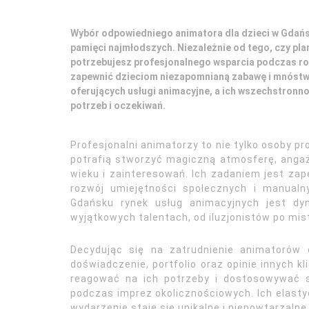
Wybór odpowiedniego animatora dla dzieci w Gdańsk
pamięci najmłodszych. Niezależnie od tego, czy pla
potrzebujesz profesjonalnego wsparcia podczas ro
zapewnić dzieciom niezapomnianą zabawę i mnóstwo
oferujących usługi animacyjne, a ich wszechstronn
potrzeb i oczekiwań.
Profesjonalni animatorzy to nie tylko osoby pr
potrafią stworzyć magiczną atmosferę, anga
wieku i zainteresowań. Ich zadaniem jest zap
rozwój umiejętności społecznych i manualn
Gdańsku rynek usług animacyjnych jest dy
wyjątkowych talentach, od iluzjonistów po mis
Decydując się na zatrudnienie animatorów
doświadczenie, portfolio oraz opinie innych kl
reagować na ich potrzeby i dostosowywać s
podczas imprez okolicznościowych. Ich elasty
wydarzenie staje się unikalne i niepowtarzalne