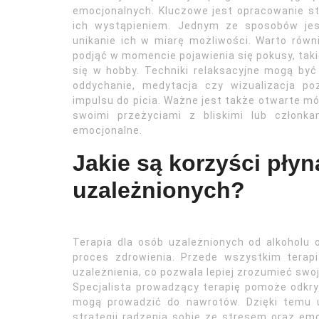
emocjonalnych. Kluczowe jest opracowanie st
ich wystąpieniem. Jednym ze sposobów jest
unikanie ich w miarę możliwości. Warto równ
podjąć w momencie pojawienia się pokusy, tak
się w hobby. Techniki relaksacyjne mogą by
oddychanie, medytacja czy wizualizacja 
impulsu do picia. Ważne jest także otwarte mó
swoimi przeżyciami z bliskimi lub członk
emocjonalne.
Jakie są korzyści płyn
uzależnionych?
Terapia dla osób uzależnionych od alkoholu 
proces zdrowienia. Przede wszystkim terap
uzależnienia, co pozwala lepiej zrozumieć swo
Specjalista prowadzący terapię pomoże odk
mogą prowadzić do nawrotów. Dzięki temu 
strategii radzenia sobie ze stresem oraz emo