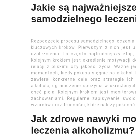
Jakie są najważniejsze
samodzielnego leczen
Rozpoczęcie procesu samodzielnego leczenia 
kluczowych kroków. Pierwszym z nich jest u
uzależnienia. To często najtrudniejszy eta
Kolejnym krokiem jest określenie motywacji
relacji z bliskimi czy jakości życia. Ważne
momentach, kiedy pokusa sięgnie po alkohol. 
zawierał konkretne cele oraz strategie ic
alkoholu, ograniczenie spożycia w określonyc
chęć picia. Kolejnym krokiem jest monitorow
zachowaniami. Regularne zapisywanie swoi
wzorców oraz trudności, które należy pokonać
Jak zdrowe nawyki mo
leczenia alkoholizmu?