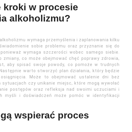
 kroki w procesie
ia alkoholizmu?
alkoholizmu wymaga przemyślenia i zaplanowania kilku
świadomienie sobie problemu oraz przyznanie się do
p, ponieważ wymaga szczerości wobec samego siebie.
 do zmiany, co może obejmować chęć poprawy zdrowia,
 jest, aby spisać swoje powody, co pomoże w trudnych
Następnie warto stworzyć plan działania, który będzie
h osiągnięcia. Może to obejmować ustalenie dni bez
h sytuacjach czy unikanie miejsc, które mogą wywołać
anie postępów oraz refleksja nad swoimi uczuciami i
ch myśli i doświadczeń może pomóc w identyfikacji
.
gą wspierać proces