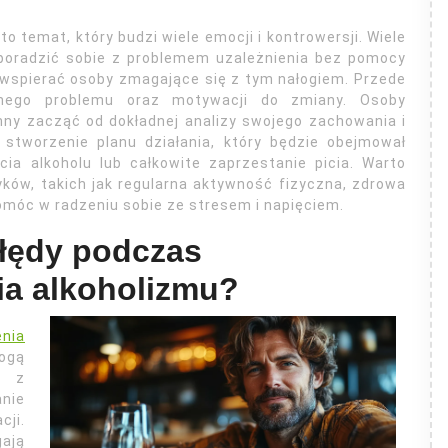
temat, który budzi wiele emocji i kontrowersji. Wiele
poradzić sobie z problemem uzależnienia bez pomocy
ą wspierać osoby zmagające się z tym nałogiem. Przede
mego problemu oraz motywacji do zmiany. Osoby
nny zacząć od dokładnej analizy swojego zachowania i
 stworzenie planu działania, który będzie obejmował
cia alkoholu lub całkowite zaprzestanie picia. Warto
ów, takich jak regularna aktywność fizyczna, zdrowa
pomóc w radzeniu sobie ze stresem i napięciem.
błędy podczas
ia alkoholizmu?
enia
mogą
m z
nie
cji.
ają