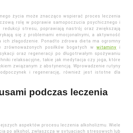
nego życia może znacząco wspierać proces leczenia
uczową rolę w poprawie samopoczucia psychicznego i
redukcji stresu, poprawiają nastrój oraz zwiększają
orykają się z problemami emocjonalnymi, a aktywność
 ich złagodzenie. Ponadto zdrowa dieta ma ogromny
ie zrównoważonych posiłków bogatych w
witaminy
i
sykacji oraz regeneracji po długotrwałym spożywaniu
niki relaksacyjne, takie jak medytacja czy joga, które
lękiem związanym z abstynencją. Wprowadzenie rutyny
odpoczynek i regenerację, również jest istotne dla
kusami podczas leczenia
iejszych aspektów procesu leczenia alkoholizmu. Wiele
ęcia po alkohol, zwłaszcza w sytuacjach stresowych lub