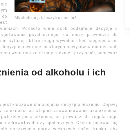
woje
nym
w do
Alkoholizm jak leczyć samemu?
jest
ieniach. Ponadto wiele osób podejmuje decyzję o
rzygotowania psychicznego, co może prowadzić do
anie sytuacji, które mogą wywołać chęć sięgnięcia po
e decyzji o powrocie do starych nawyków w momentach
niu wsparcia ze strony rodziny i przyjaciół, ponieważ
nienia od alkoholu i ich
jest kluczowe dla podjęcia decyzji o leczeniu. Objawy
w zależności od stopnia zaawansowania uzależnienia.
potrzeby picia alkoholu, co prowadzi do regularnego
ji zdrowotnych czy społecznych. Często pojawia się
ność spożywania coraz większych ilości trunku, aby