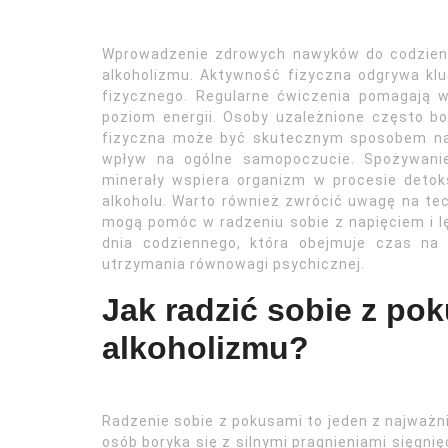
Wprowadzenie zdrowych nawyków do codzien
alkoholizmu. Aktywność fizyczna odgrywa kl
fizycznego. Regularne ćwiczenia pomagają w 
poziom energii. Osoby uzależnione często b
fizyczna może być skutecznym sposobem na
wpływ na ogólne samopoczucie. Spożywan
minerały wspiera organizm w procesie detok
alkoholu. Warto również zwrócić uwagę na tech
mogą pomóc w radzeniu sobie z napięciem i 
dnia codziennego, która obejmuje czas na 
utrzymania równowagi psychicznej.
Jak radzić sobie z po
alkoholizmu?
Radzenie sobie z pokusami to jeden z najważn
osób boryka się z silnymi pragnieniami sięgni