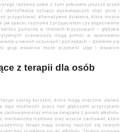
rategii radzenia sobie z tymi pokusami jeszcze przed
 identyfikacja sytuacji wyzwalających chęć picia i
ież przygotować alternatywne działania, które można
ie jak spacer, rozmowa z przyjacielem czy angażowanie
ć bardzo pomocne w chwilach kryzysowych – głębokie
pozytywnych scenariuszy mogą pomóc w opanowaniu
wienie o swoich uczuciach i potrzebach – dzielenie się
ami grup wsparcia może przynieść ulgę i wsparcie
ące z terapii dla osób
oferuje szereg korzyści, które mogą znacznie ułatwić
ia daje możliwość pracy nad głębszymi przyczynami
je zachowania oraz emocje związane z piciem alkoholu.
ryć mechanizmy myślowe oraz wzorce zachowań, które
uczestnicy terapii mają szansę nauczyć się nowych
cjami bez uciekania się do alkoholu. Terapia grupowa