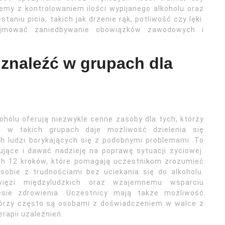
emy z kontrolowaniem ilości wypijanego alkoholu oraz
niu picia, takich jak drżenie rąk, potliwość czy lęki.
jmować zaniedbywanie obowiązków zawodowych i
znaleźć w grupach dla
oholu oferują niezwykle cenne zasoby dla tych, którzy
o w takich grupach daje możliwość dzielenia się
ch ludzi borykających się z podobnymi problemami. To
ące i dawać nadzieję na poprawę sytuacji życiowej.
ach 12 kroków, które pomagają uczestnikom zrozumieć
sobie z trudnościami bez uciekania się do alkoholu.
więzi międzyludzkich oraz wzajemnemu wsparciu
sie zdrowienia. Uczestnicy mają także możliwość
tórzy często są osobami z doświadczeniem w walce z
erapii uzależnień.