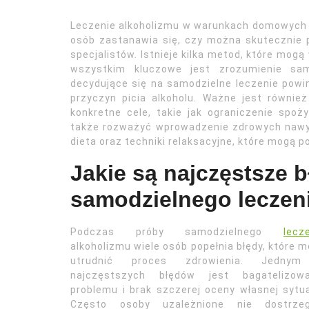
Leczenie alkoholizmu w warunkach domowych to 
osób zastanawia się, czy można skutecznie 
specjalistów. Istnieje kilka metod, które mog
wszystkim kluczowe jest zrozumienie sa
decydujące się na samodzielne leczenie powi
przyczyn picia alkoholu. Ważne jest również
konkretne cele, takie jak ograniczenie spoży
także rozważyć wprowadzenie zdrowych nawyk
dieta oraz techniki relaksacyjne, które mogą 
Jakie są najczęstsze 
samodzielnego leczen
Podczas próby samodzielnego
lecz
alkoholizmu wiele osób popełnia błędy, które 
utrudnić proces zdrowienia. Jedny
najczęstszych błędów jest bagatelizowa
problemu i brak szczerej oceny własnej sytua
Często osoby uzależnione nie dostrzeg