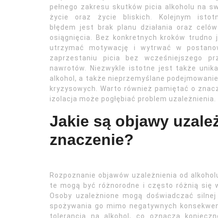
pełnego zakresu skutków picia alkoholu na s
życie oraz życie bliskich. Kolejnym istot
błędem jest brak planu działania oraz celó
osiągnięcia. Bez konkretnych kroków trudno 
utrzymać motywację i wytrwać w postanow
zaprzestaniu picia bez wcześniejszego p
nawrotów. Niezwykle istotne jest także unik
alkohol, a także nieprzemyślane podejmowani
kryzysowych. Warto również pamiętać o znacze
izolacja może pogłębiać problem uzależnienia.
Jakie są objawy uzależ
znaczenie?
Rozpoznanie objawów uzależnienia od alkoholu 
te mogą być różnorodne i często różnią się 
Osoby uzależnione mogą doświadczać silnej 
spożywania go mimo negatywnych konsekwenc
tolerancja na alkohol, co oznacza koniecz