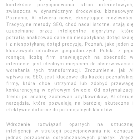
kontekście pozycjonowania stron internetowych,
zwłaszcza w dynamicznym środowisku biznesowym
Poznania, AI otwiera nowe, ekscytujące możliwości.
Tradycyjne metody SEO, choć nadal istotne, stają się
uzupełniane przez inteligentne algorytmy, które
potrafią analizować dane na niespotykaną dotąd skalę
i z niespotykaną dotąd precyzją. Poznań, jako jeden z
kluczowych ośrodków gospodarczych Polski, z jego
rosnącą liczbą firm stawiających na obecność w
internecie, jest idealnym miejscem do obserwowania i
wdrażania tych transformacji. Zrozumienie, jak AI
wpływa na SEO, jest kluczowe dla każdej poznańskiej
firmy, która chce utrzymać lub zdobyć przewagę
konkurencyjną w cyfrowym świecie. Od optymalizacji
treści po analizę zachowań użytkowników, AI oferuje
narzędzia, które pozwalają na bardziej skuteczne i
efektywne dotarcie do potencjalnych klientów.
Wdrożenie rozwiązań opartych na sztucznej
inteligencji w strategii pozycjonowania nie oznacza
jednak porzucenia dotychczasowych praktyk. Wręcz