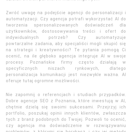
Zwróć uwagę na podejście agencji do personalizacji i
automatyzacji. Czy agencja potrafi wykorzystać AI do
tworzenia spersonalizowanych doświadczeń dla
użytkowników, dostosowywania treści i ofert do
indywidualnych potrzeb? Czy automatyzuje
powtarzalne zadania, aby specjaliści mogli skupić się
na strategii i kreatywności? Te pytania pomogą Ci
ocenić, na ile głęboko agencja integruje AI w swoje
procesy. Poznańskie firmy często działają w
specyficznych niszach rynkowych, dlatego
personalizacja komunikacji jest niezwykle ważna. AI
oferuje tutaj ogromne możliwości.
Nie zapomnij o referencjach i studiach przypadków.
Dobre agencje SEO z Poznania, które inwestują w AI,
chętnie dzielą się swoimi sukcesami. Przejrzyj ich
portfolio, poszukaj opinii innych klientów, zwłaszcza
tych z branż podobnych do Twojej. Pozwoli to ocenić,
czy agencja ma doświadczenie w rozwiązywaniu
problemów, z którymi się borykasz, i czy jej metody