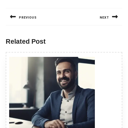
Nawigacja
wpisu
PREVIOUS
NEXT
Previous
Next
post:
post:
Related Post