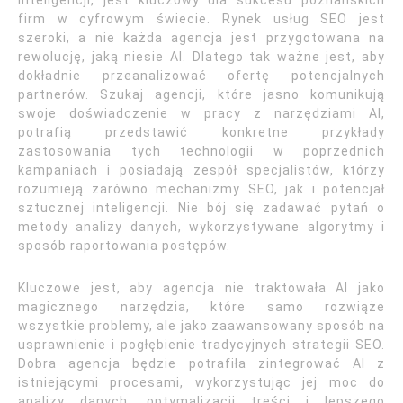
inteligencji, jest kluczowy dla sukcesu poznańskich
firm w cyfrowym świecie. Rynek usług SEO jest
szeroki, a nie każda agencja jest przygotowana na
rewolucję, jaką niesie AI. Dlatego tak ważne jest, aby
dokładnie przeanalizować ofertę potencjalnych
partnerów. Szukaj agencji, które jasno komunikują
swoje doświadczenie w pracy z narzędziami AI,
potrafią przedstawić konkretne przykłady
zastosowania tych technologii w poprzednich
kampaniach i posiadają zespół specjalistów, którzy
rozumieją zarówno mechanizmy SEO, jak i potencjał
sztucznej inteligencji. Nie bój się zadawać pytań o
metody analizy danych, wykorzystywane algorytmy i
sposób raportowania postępów.
Kluczowe jest, aby agencja nie traktowała AI jako
magicznego narzędzia, które samo rozwiąże
wszystkie problemy, ale jako zaawansowany sposób na
usprawnienie i pogłębienie tradycyjnych strategii SEO.
Dobra agencja będzie potrafiła zintegrować AI z
istniejącymi procesami, wykorzystując jej moc do
analizy danych, optymalizacji treści i lepszego