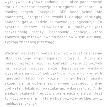
wykonywać rutynowe zadania, ale także podejmować
bardziej złożone decyzje strategiczne w oparciu o
analizę danych. Specjaliści SEO będą pełnić rolę
nadzorczą, interpretując wyniki i kierując strategią,
podczas gdy AI będzie zajmować się egzekucją. Ta
synergia między człowiekiem a maszyną jest
przyszłością branży. Poznańskie agencje, które
zainwestują w rozwój swoich zespołów w tym kierunku,
zyskają znaczącą przewagę.
Ważnym aspektem będzie również wzrost znaczenia
SEO lokalnego wspomaganego przez AI. Algorytmy
będą coraz lepiej rozumieć kontekst lokalny, co pozwoli
na jeszcze precyzyjniejsze dopasowanie wyników
wyszukiwania do potrzeb użytkowników w konkretnych
miastach, takich jak Poznań. Firmy będą musiały
skupić się na optymalizacji swojej obecności online
pod kątem lokalnych wyszukiwań, wykorzystując AI do
analizy lokalnych trendów i preferencji klientów. Jest
to kluczowe dla firm, które chcą pozyskiwać klientów z
najbliższej okolicy.