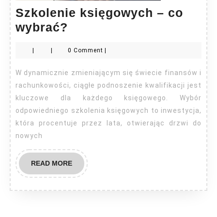
Szkolenie księgowych – co
Szkolenie
wybrać?
księgowych
|
|
0 Comment
|
–
co
W dynamicznie zmieniającym się świecie finansów i
wybrać?
rachunkowości, ciągłe podnoszenie kwalifikacji jest
kluczowe dla każdego księgowego. Wybór
odpowiedniego szkolenia księgowych to inwestycja,
która procentuje przez lata, otwierając drzwi do
nowych
READ
READ MORE
MORE