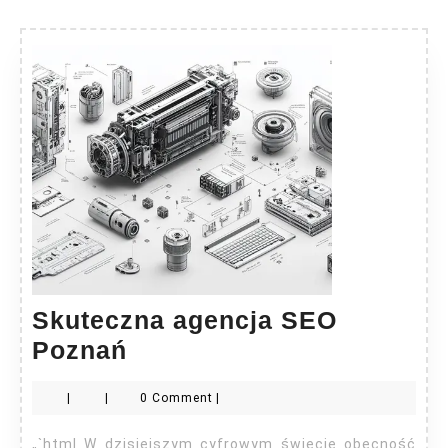
Skuteczna agencja SEO
Skuteczna
Poznań
agencja
|
|
0 Comment
|
SEO
Poznań
„`html W dzisiejszym cyfrowym świecie obecność