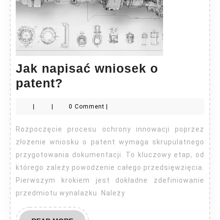
Jak napisać wniosek o
Jak
patent?
napisać
|
|
0 Comment
|
wniosek
o
Rozpoczęcie procesu ochrony innowacji poprzez
patent?
złożenie wniosku o patent wymaga skrupulatnego
przygotowania dokumentacji. To kluczowy etap, od
którego zależy powodzenie całego przedsięwzięcia.
Pierwszym krokiem jest dokładne zdefiniowanie
przedmiotu wynalazku. Należy