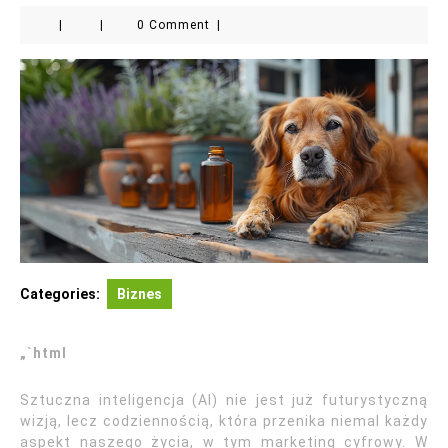
|
|
0 Comment
|
Categories:
Biznes
„`html
Sztuczna inteligencja (AI) nie jest już futurystyczną
wizją, lecz codziennością, która przenika niemal każdy
aspekt naszego życia, w tym marketing cyfrowy. W