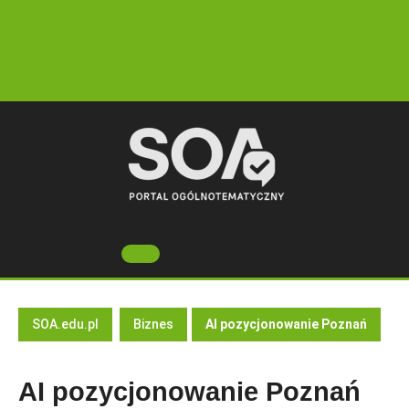
Skip
to
content
Open
Button
SOA.edu.pl
Biznes
AI pozycjonowanie Poznań
AI pozycjonowanie Poznań