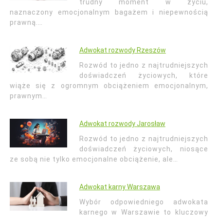
trudny moment w życiu,
naznaczony emocjonalnym bagażem i niepewnością
prawną.…
Adwokat rozwody Rzeszów
Rozwód to jedno z najtrudniejszych
doświadczeń życiowych, które
wiąże się z ogromnym obciążeniem emocjonalnym,
prawnym…
Adwokat rozwody Jarosław
Rozwód to jedno z najtrudniejszych
doświadczeń życiowych, niosące
ze sobą nie tylko emocjonalne obciążenie, ale…
Adwokat karny Warszawa
Wybór odpowiedniego adwokata
karnego w Warszawie to kluczowy