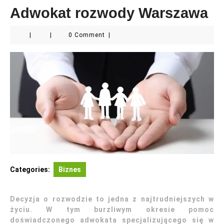
Adwokat rozwody Warszawa
|
|
0 Comment
|
Categories:
Biznes
Decyzja o rozwodzie to jedna z najtrudniejszych w
życiu. W tym burzliwym okresie pomoc
doświadczonego adwokata specjalizującego się w