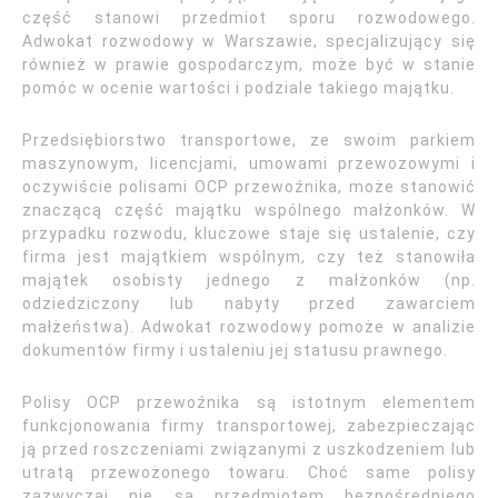
część stanowi przedmiot sporu rozwodowego.
Adwokat rozwodowy w Warszawie, specjalizujący się
również w prawie gospodarczym, może być w stanie
pomóc w ocenie wartości i podziale takiego majątku.
Przedsiębiorstwo transportowe, ze swoim parkiem
maszynowym, licencjami, umowami przewozowymi i
oczywiście polisami OCP przewoźnika, może stanowić
znaczącą część majątku wspólnego małżonków. W
przypadku rozwodu, kluczowe staje się ustalenie, czy
firma jest majątkiem wspólnym, czy też stanowiła
majątek osobisty jednego z małżonków (np.
odziedziczony lub nabyty przed zawarciem
małżeństwa). Adwokat rozwodowy pomoże w analizie
dokumentów firmy i ustaleniu jej statusu prawnego.
Polisy OCP przewoźnika są istotnym elementem
funkcjonowania firmy transportowej, zabezpieczając
ją przed roszczeniami związanymi z uszkodzeniem lub
utratą przewożonego towaru. Choć same polisy
zazwyczaj nie są przedmiotem bezpośredniego