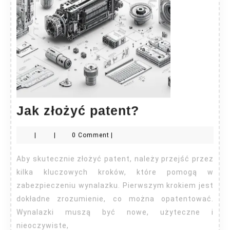
Jak
Jak złożyć patent?
złożyć
|
|
0 Comment
|
patent?
Aby skutecznie złożyć patent, należy przejść przez
kilka kluczowych kroków, które pomogą w
zabezpieczeniu wynalazku. Pierwszym krokiem jest
dokładne zrozumienie, co można opatentować.
Wynalazki muszą być nowe, użyteczne i
nieoczywiste,