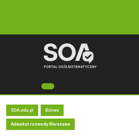
Skip
to
content
Open
Button
SOA.edu.pl
Biznes
Adwokat rozwody Warszawa