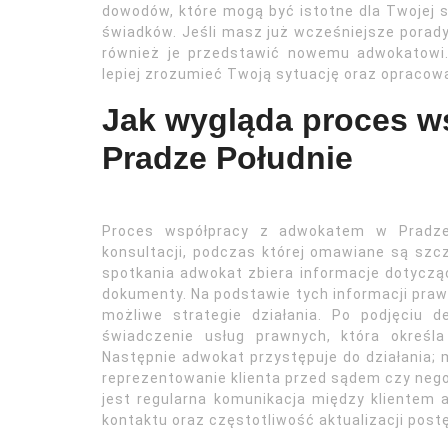
dowodów, które mogą być istotne dla Twojej 
świadków. Jeśli masz już wcześniejsze porad
również je przedstawić nowemu adwokatowi
lepiej zrozumieć Twoją sytuację oraz opracowa
Jak wygląda proces w
Pradze Południe
Proces współpracy z adwokatem w Pradze 
konsultacji, podczas której omawiane są szc
spotkania adwokat zbiera informacje dotycząc
dokumenty. Na podstawie tych informacji pra
możliwe strategie działania. Po podjęciu 
świadczenie usług prawnych, która określ
Następnie adwokat przystępuje do działania
reprezentowanie klienta przed sądem czy neg
jest regularna komunikacja między klientem 
kontaktu oraz częstotliwość aktualizacji post