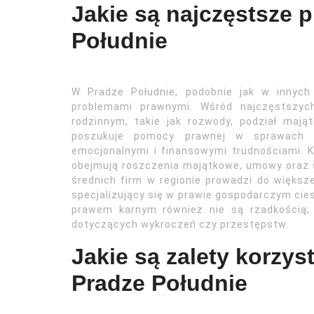
Jakie są najczęstsze 
Południe
W Pradze Południe, podobnie jak w innych
problemami prawnymi. Wśród najczęstszyc
rodzinnym, takie jak rozwody, podział mają
poszukuje pomocy prawnej w sprawach 
emocjonalnymi i finansowymi trudnościami. 
obejmują roszczenia majątkowe, umowy oraz s
średnich firm w regionie prowadzi do większ
specjalizujący się w prawie gospodarczym ci
prawem karnym również nie są rzadkością
dotyczących wykroczeń czy przestępstw.
Jakie są zalety korzy
Pradze Południe