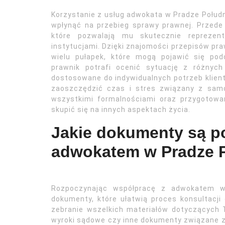
Korzystanie z usług adwokata w Pradze Połudn
wpłynąć na przebieg sprawy prawnej. Przede
które pozwalają mu skutecznie reprezen
instytucjami. Dzięki znajomości przepisów p
wielu pułapek, które mogą pojawić się po
prawnik potrafi ocenić sytuację z różnyc
dostosowane do indywidualnych potrzeb klient
zaoszczędzić czas i stres związany z sam
wszystkimi formalnościami oraz przygotowa
skupić się na innych aspektach życia.
Jakie dokumenty są p
adwokatem w Pradze 
Rozpoczynając współpracę z adwokatem w 
dokumenty, które ułatwią proces konsultacji
zebranie wszelkich materiałów dotyczących
wyroki sądowe czy inne dokumenty związane 