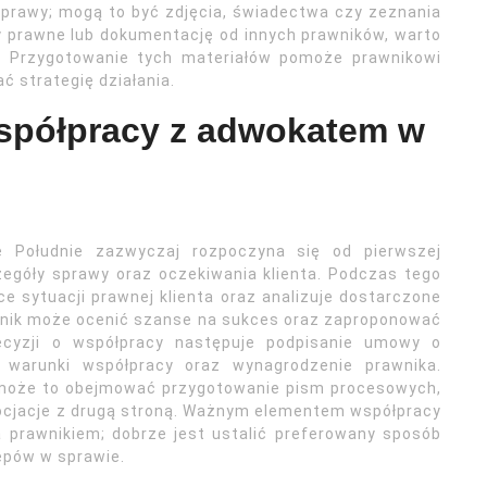
sprawy; mogą to być zdjęcia, świadectwa czy zeznania
y prawne lub dokumentację od innych prawników, warto
. Przygotowanie tych materiałów pomoże prawnikowi
ć strategię działania.
spółpracy z adwokatem w
Południe zazwyczaj rozpoczyna się od pierwszej
zegóły sprawy oraz oczekiwania klienta. Podczas tego
e sytuacji prawnej klienta oraz analizuje dostarczone
wnik może ocenić szanse na sukces oraz zaproponować
decyzji o współpracy następuje podpisanie umowy o
a warunki współpracy oraz wynagrodzenie prawnika.
; może to obejmować przygotowanie pism procesowych,
ocjacje z drugą stroną. Ważnym elementem współpracy
a prawnikiem; dobrze jest ustalić preferowany sposób
ępów w sprawie.