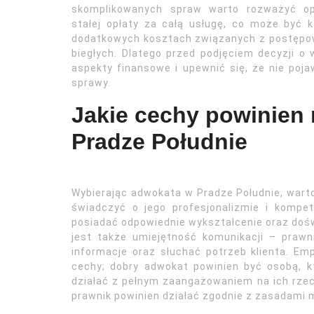
skomplikowanych spraw warto rozważyć op
stałej opłaty za całą usługę, co może być 
dodatkowych kosztach związanych z postępow
biegłych. Dlatego przed podjęciem decyzji 
aspekty finansowe i upewnić się, że nie poj
sprawy.
Jakie cechy powinien
Pradze Południe
Wybierając adwokata w Pradze Południe, wart
świadczyć o jego profesjonalizmie i kompe
posiadać odpowiednie wykształcenie oraz doś
jest także umiejętność komunikacji – prawn
informacje oraz słuchać potrzeb klienta. Empa
cechy; dobry adwokat powinien być osobą, k
działać z pełnym zaangażowaniem na ich rz
prawnik powinien działać zgodnie z zasadami m