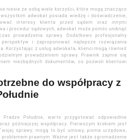
ie niesie ze sobą wiele korzyści, które mogą znacząco
 wszystkim adwokat posiada wiedzę i doświadczenie,
tować interesy klienta przed sądem oraz innymi
rawa i procedur sądowych, adwokat może pomóc uniknąć
dczas prowadzenia sprawy. Dodatkowo profesjonalny
h perspektyw i zaproponować najlepsze rozwiązania
a. Korzystając z usług adwokata, klienci mogą również
odzielnym prowadzeniem sprawy. Prawnik zajmie się
niem niezbędnych dokumentów, co pozwoli klientowi
otrzebne do współpracy z
Południe
Pradze Południe, warto przygotować odpowiednie
 oraz późniejszej współpracy. Pierwszym krokiem jest
 Twojej sprawy; mogą to być umowy, pisma urzędowe,
z problemem prawnym. Ważne jest także zgromadzenie