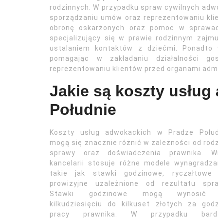
rodzinnych. W przypadku spraw cywilnych ad
sporządzaniu umów oraz reprezentowaniu kli
obronę oskarżonych oraz pomoc w sprawac
specjalizujący się w prawie rodzinnym zajm
ustalaniem kontaktów z dziećmi. Ponadto 
pomagając w zakładaniu działalności go
reprezentowaniu klientów przed organami admi
Jakie są koszty usług
Południe
Koszty usług adwokackich w Pradze Połud
mogą się znacznie różnić w zależności od rod
sprawy oraz doświadczenia prawnika. Wi
kancelarii stosuje różne modele wynagradza
takie jak stawki godzinowe, ryczałtowe 
prowizyjne uzależnione od rezultatu spra
Stawki godzinowe mogą wynosić
kilkudziesięciu do kilkuset złotych za god
pracy prawnika. W przypadku bardz