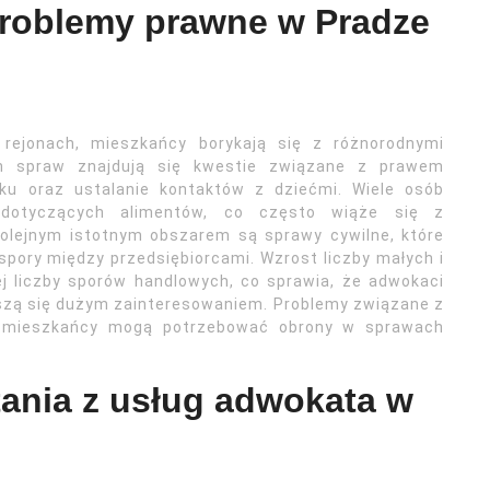
problemy prawne w Pradze
 rejonach, mieszkańcy borykają się z różnorodnymi
h spraw znajdują się kwestie związane z prawem
tku oraz ustalanie kontaktów z dziećmi. Wiele osób
dotyczących alimentów, co często wiąże się z
Kolejnym istotnym obszarem są sprawy cywilne, które
pory między przedsiębiorcami. Wzrost liczby małych i
ej liczby sporów handlowych, co sprawia, że adwokaci
eszą się dużym zainteresowaniem. Problemy związane z
; mieszkańcy mogą potrzebować obrony w sprawach
stania z usług adwokata w