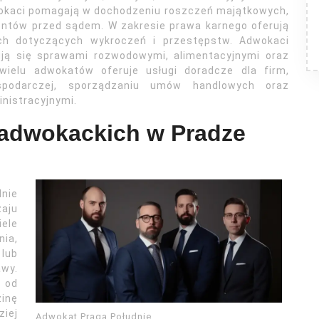
wokaci pomagają w dochodzeniu roszczeń majątkowych,
entów przed sądem. W zakresie prawa karnego oferują
h dotyczących wykroczeń i przestępstw. Adwokaci
ują się sprawami rozwodowymi, alimentacyjnymi oraz
wielu adwokatów oferuje usługi doradcze dla firm,
spodarczej, sporządzaniu umów handlowych oraz
nistracyjnymi.
 adwokackich w Pradze
nie
zaju
ele
nia,
lub
wy.
 od
zinę
iej
Adwokat Praga Południe