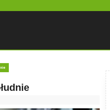
nie
łudnie