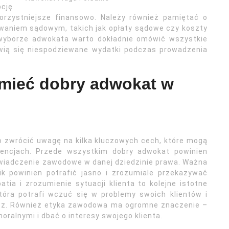
cję
korzystniejsze finansowo. Należy również pamiętać o
aniem sądowym, takich jak opłaty sądowe czy koszty
o wyborze adwokata warto dokładnie omówić wszystkie
awią się niespodziewane wydatki podczas prowadzenia
 mieć dobry adwokat w
o zwrócić uwagę na kilka kluczowych cech, które mogą
tencjach. Przede wszystkim dobry adwokat powinien
wiadczenie zawodowe w danej dziedzinie prawa. Ważna
ik powinien potrafić jasno i zrozumiale przekazywać
tia i zrozumienie sytuacji klienta to kolejne istotne
tóra potrafi wczuć się w problemy swoich klientów i
ecz. Również etyka zawodowa ma ogromne znaczenie –
oralnymi i dbać o interesy swojego klienta.