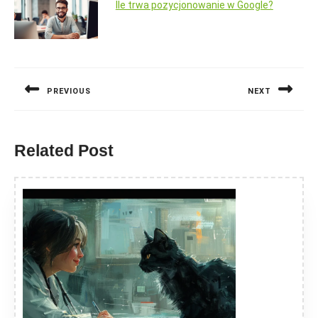
Ile trwa pozycjonowanie w Google?
Nawigacja
wpisu
PREVIOUS
NEXT
Previous
Next
post:
post:
Related Post