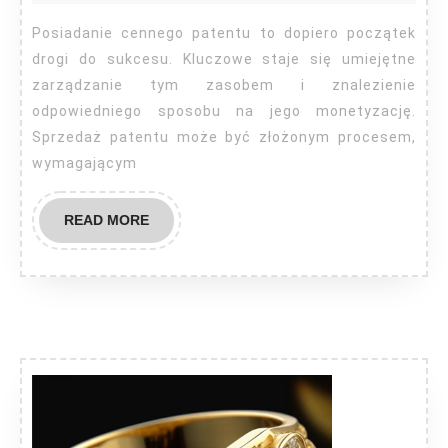
Posiadanie cennego patentu to dopiero początek
drogi do sukcesu. Kluczowe staje się umiejętne
zarządzanie tym zasobem i znalezienie
odpowiedniego sposobu na jego monetyzację.
Sprzedaż patentu może być złożonym procesem,
wymagającym
READ
READ MORE
MORE