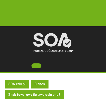
Skip
to
content
Open
Button
SOA.edu.pl
Biznes
Znak towarowy ile trwa ochrona?