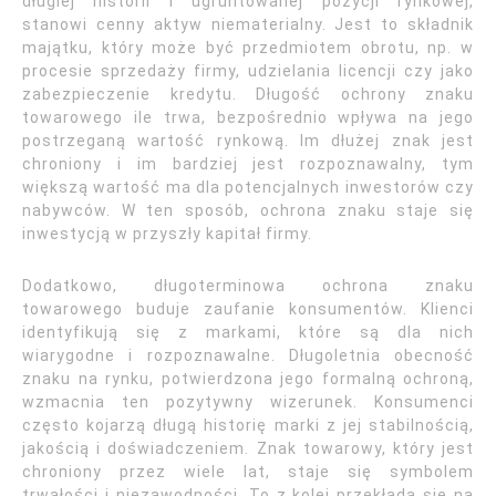
długiej historii i ugruntowanej pozycji rynkowej,
stanowi cenny aktyw niematerialny. Jest to składnik
majątku, który może być przedmiotem obrotu, np. w
procesie sprzedaży firmy, udzielania licencji czy jako
zabezpieczenie kredytu. Długość ochrony znaku
towarowego ile trwa, bezpośrednio wpływa na jego
postrzeganą wartość rynkową. Im dłużej znak jest
chroniony i im bardziej jest rozpoznawalny, tym
większą wartość ma dla potencjalnych inwestorów czy
nabywców. W ten sposób, ochrona znaku staje się
inwestycją w przyszły kapitał firmy.
Dodatkowo, długoterminowa ochrona znaku
towarowego buduje zaufanie konsumentów. Klienci
identyfikują się z markami, które są dla nich
wiarygodne i rozpoznawalne. Długoletnia obecność
znaku na rynku, potwierdzona jego formalną ochroną,
wzmacnia ten pozytywny wizerunek. Konsumenci
często kojarzą długą historię marki z jej stabilnością,
jakością i doświadczeniem. Znak towarowy, który jest
chroniony przez wiele lat, staje się symbolem
trwałości i niezawodności. To z kolei przekłada się na