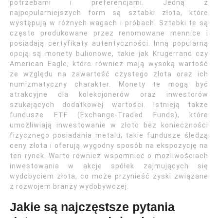
potrzebami i preferencjami. Jedną z
najpopularniejszych form są sztabki złota, które
występują w różnych wagach i próbach. Sztabki te są
często produkowane przez renomowane mennice i
posiadają certyfikaty autentyczności. Inną popularną
opcją są monety bulionowe, takie jak Krugerrand czy
American Eagle, które również mają wysoką wartość
ze względu na zawartość czystego złota oraz ich
numizmatyczny charakter. Monety te mogą być
atrakcyjne dla kolekcjonerów oraz inwestorów
szukających dodatkowej wartości. Istnieją także
fundusze ETF (Exchange-Traded Funds), które
umożliwiają inwestowanie w złoto bez konieczności
fizycznego posiadania metalu; takie fundusze śledzą
ceny złota i oferują wygodny sposób na ekspozycję na
ten rynek. Warto również wspomnieć o możliwościach
inwestowania w akcje spółek zajmujących się
wydobyciem złota, co może przynieść zyski związane
z rozwojem branży wydobywczej.
Jakie są najczęstsze pytania