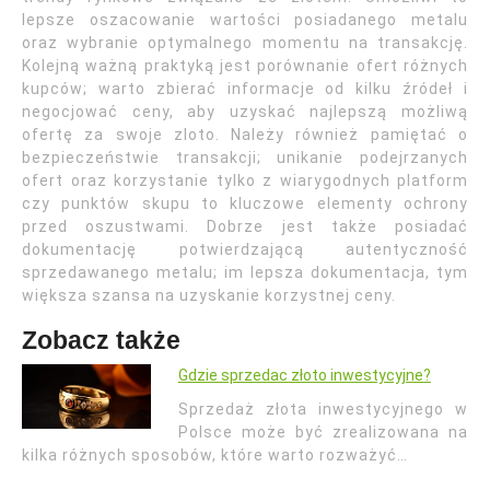
lepsze oszacowanie wartości posiadanego metalu
oraz wybranie optymalnego momentu na transakcję.
Kolejną ważną praktyką jest porównanie ofert różnych
kupców; warto zbierać informacje od kilku źródeł i
negocjować ceny, aby uzyskać najlepszą możliwą
ofertę za swoje zloto. Należy również pamiętać o
bezpieczeństwie transakcji; unikanie podejrzanych
ofert oraz korzystanie tylko z wiarygodnych platform
czy punktów skupu to kluczowe elementy ochrony
przed oszustwami. Dobrze jest także posiadać
dokumentację potwierdzającą autentyczność
sprzedawanego metalu; im lepsza dokumentacja, tym
większa szansa na uzyskanie korzystnej ceny.
Zobacz także
Gdzie sprzedac złoto inwestycyjne?
Sprzedaż złota inwestycyjnego w
Polsce może być zrealizowana na
kilka różnych sposobów, które warto rozważyć…