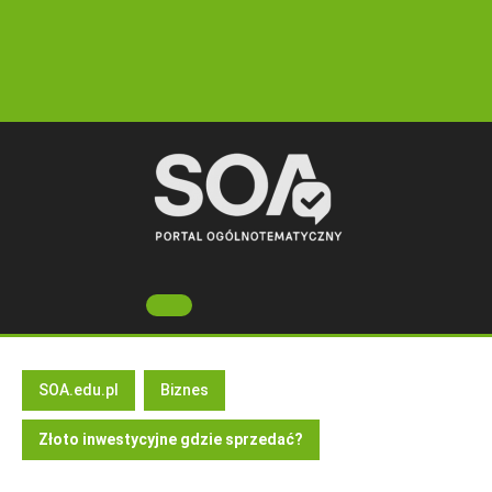
Skip
to
content
Open
Button
SOA.edu.pl
Biznes
Złoto inwestycyjne gdzie sprzedać?