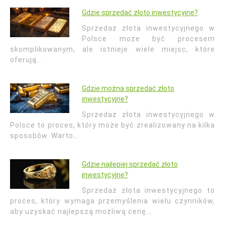
Gdzie sprzedać złoto inwestycyjne?
Sprzedaż złota inwestycyjnego w
Polsce może być procesem
skomplikowanym, ale istnieje wiele miejsc, które
oferują…
Gdzie można sprzedać złoto
inwestycyjne?
Sprzedaż złota inwestycyjnego w
Polsce to proces, który może być zrealizowany na kilka
sposobów. Warto…
Gdzie najlepiej sprzedać złoto
inwestycyjne?
Sprzedaż złota inwestycyjnego to
proces, który wymaga przemyślenia wielu czynników,
aby uzyskać najlepszą możliwą cenę.…