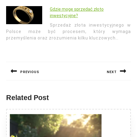
Gdzie mogę sprzedać złoto
inwestycyjne?
Sprzedaż złota inwestycyjnego w
Polsce może być procesem, który wymaga
przemyślenia oraz zrozumienia kilku kluczowych…
Nawigacja
wpisu
PREVIOUS
NEXT
Previous
Next
post:
post:
Related Post