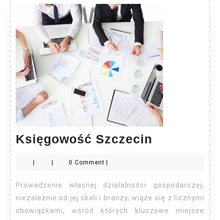
Księgowo
Księgowość Szczecin
Szczecin
|
|
0 Comment
|
Prowadzenie własnej działalności gospodarczej,
niezależnie od jej skali i branży, wiąże się z licznymi
obowiązkami, wśród których kluczowe miejsce