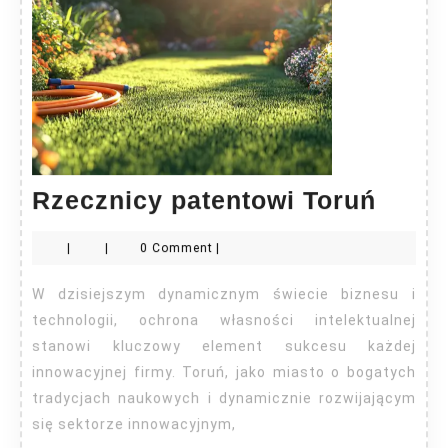
Rzecz
Rzecznicy patentowi Toruń
paten
|
|
0 Comment
|
Toruń
W dzisiejszym dynamicznym świecie biznesu i
technologii, ochrona własności intelektualnej
stanowi kluczowy element sukcesu każdej
innowacyjnej firmy. Toruń, jako miasto o bogatych
tradycjach naukowych i dynamicznie rozwijającym
się sektorze innowacyjnym,