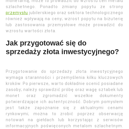
monetarną, może to prowadzić do wzrostu cen metalu
szlachetnego. Ponadto zmiany popytu ze strony
przemysłu
jubilerskiego oraz sektora technologicznego
również wpływają na ceny; wzrost popytu na biżuterię
lub zastosowania przemysłowe może prowadzić do
wzrostu wartości złota.
Jak przygotować się do
sprzedaży złota inwestycyjnego?
Przygotowanie do sprzedaży złota inwestycyjnego
wymaga staranności i przemyślenia kilku kluczowych
kroków. Po pierwsze, warto dokładnie ocenić posiadane
zasoby; należy sprawdzić próbę oraz wagę sztabek lub
monet oraz zgromadzić wszelkie dokumenty
potwierdzające ich autentyczność. Dobrym pomysłem
jest także zapoznanie się z aktualnymi cenami
rynkowymi; można to zrobić poprzez obserwację
notowań na giełdach lub korzystając z serwisów
informacyjnych poświęconych metalom szlachetnym.