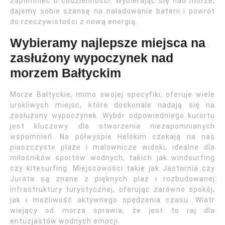
zapomnieć o codzienności. Wybierając się nad morze,
dajemy sobie szansę na naładowanie baterii i powrót
do rzeczywistości z nową energią.
Wybieramy najlepsze miejsca na
zasłużony wypoczynek nad
morzem Bałtyckim
Morze Bałtyckie, mimo swojej specyfiki, oferuje wiele
urokliwych miejsc, które doskonale nadają się na
zasłużony wypoczynek. Wybór odpowiedniego kurortu
jest kluczowy dla stworzenia niezapomnianych
wspomnień. Na półwyspie Helskim czekają na nas
piaszczyste plaże i malownicze widoki, idealne dla
miłośników sportów wodnych, takich jak windsurfing
czy kitesurfing. Miejscowości takie jak Jastarnia czy
Jurata są znane z pięknych plaż i rozbudowanej
infrastruktury turystycznej, oferując zarówno spokój,
jak i możliwość aktywnego spędzenia czasu. Wiatr
wiejący od morza sprawia, że jest to raj dla
entuzjastów wodnych emocji.