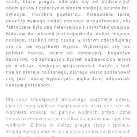
osób, które pragną oderwać się od codziennych
obowiązków i zanurzyć w błogim spokoju, szumie fal i
świeżym, morskim powietrzu. Planowanie takiej
podróży wymaga jednak pewnego przygotowania, aby
faktycznie była ona relaksująca i satysfakcjonująca.
Kluczem do sukcesu jest odpowiedni dobór miejsca,
noclegu, atrakcji oraz czasu, w którym zdecydujemy
się na ten wyjątkowy wyjazd. Wybierając się nad
polskie morze, mamy do dyspozycji bogactwo
kurortów, od tętniących życiem nadmorskich miast
po urokliwe, spokojne miejscowości. Każde z tych
miejsc oferuje coś innego, dlatego warto zastanowić
się, jaki rodzaj wypoczynku najbardziej odpowiada
naszym potrzebom.
Dla osób szukających aktywnego spędzania czasu,
idealne będą większe miejscowości oferujące szeroki
wachlarz atrakcji, od parków wodnych, przez liczne
ścieżki rowerowe, aż po możliwość uprawiania sportów
wodnych. Z kolei ci, którzy pragną ciszy i spokoju,
znajdą wytchnienie w mniejszych, mniej zatłoczonych