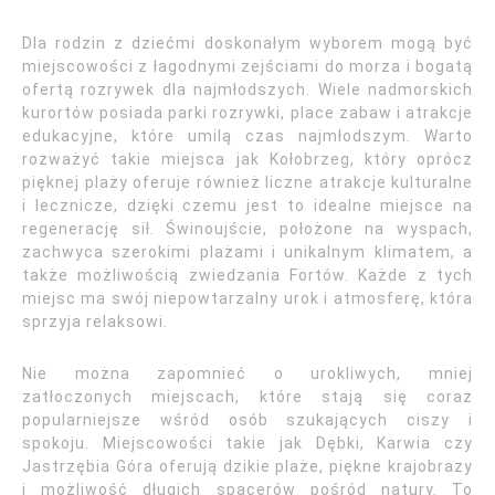
Dla rodzin z dziećmi doskonałym wyborem mogą być
miejscowości z łagodnymi zejściami do morza i bogatą
ofertą rozrywek dla najmłodszych. Wiele nadmorskich
kurortów posiada parki rozrywki, place zabaw i atrakcje
edukacyjne, które umilą czas najmłodszym. Warto
rozważyć takie miejsca jak Kołobrzeg, który oprócz
pięknej plaży oferuje również liczne atrakcje kulturalne
i lecznicze, dzięki czemu jest to idealne miejsce na
regenerację sił. Świnoujście, położone na wyspach,
zachwyca szerokimi plażami i unikalnym klimatem, a
także możliwością zwiedzania Fortów. Każde z tych
miejsc ma swój niepowtarzalny urok i atmosferę, która
sprzyja relaksowi.
Nie można zapomnieć o urokliwych, mniej
zatłoczonych miejscach, które stają się coraz
popularniejsze wśród osób szukających ciszy i
spokoju. Miejscowości takie jak Dębki, Karwia czy
Jastrzębia Góra oferują dzikie plaże, piękne krajobrazy
i możliwość długich spacerów pośród natury. To