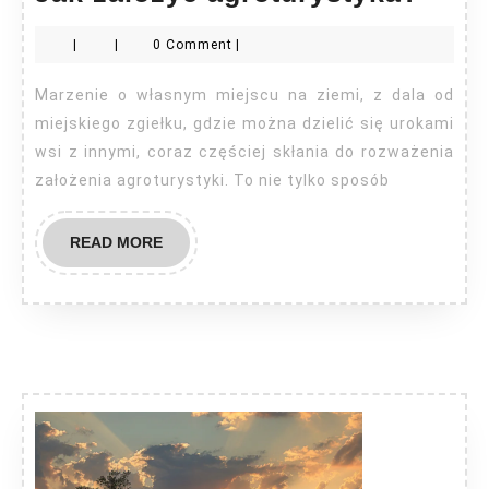
zało
|
|
0 Comment
|
agro
Marzenie o własnym miejscu na ziemi, z dala od
miejskiego zgiełku, gdzie można dzielić się urokami
wsi z innymi, coraz częściej skłania do rozważenia
założenia agroturystyki. To nie tylko sposób
READ
READ MORE
MORE