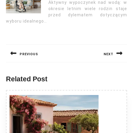
Aktywny wypoczynek nad wodą: w
okresie letnim wiele rodzin staje
przed dylematem dotyczącym
wyboru idealnego…
Nawigacja
wpisu
PREVIOUS
NEXT
Previous
Next
post:
post:
Related Post