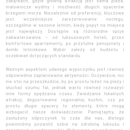
zakątkach, gdzie główną atrakcją jest sama plaża,
malownicze wydmy i możliwość długich spacerów
brzegiem morza. Niezależnie od preferencji, kluczowe
jest wcześniejsze zarezerwowanie noclegu,
szczególnie w sezonie letnim, kiedy popyt na miejsca
jest największy. Dostępne są różnorodne opcje
zakwaterowania – od luksusowych hoteli, przez
komfortowe apartamenty, po przytulne pensjonaty i
domki letniskowe. Wybór zależy od budżetu i
oczekiwań dotyczących standardu.
Ważnym aspektem udanego wypoczynku jest również
odpowiednie zaplanowanie aktywności. Oczywiście, nic
nie stoi na przeszkodzie, by po prostu leżeć na plaży i
słuchać szumu fal, jednak warto również rozważyć
inne formy spędzania czasu. Zwiedzanie lokalnych
atrakcji, degustowanie regionalnej kuchni, czy po
prostu długie spacery to elementy, które mogą
wzbogacić nasze doświadczenie. Pamiętajmy, że
zasłużony odpoczynek to czas dla nas, dlatego
powinniśmy pozwolić sobie na odrobinę luksusu i