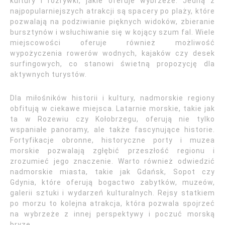
kultury i rozrywki, jakie oferuje wybrzeże. Jedną z
najpopularniejszych atrakcji są spacery po plaży, które
pozwalają na podziwianie pięknych widoków, zbieranie
bursztynów i wsłuchiwanie się w kojący szum fal. Wiele
miejscowości oferuje również możliwość
wypożyczenia rowerów wodnych, kajaków czy desek
surfingowych, co stanowi świetną propozycję dla
aktywnych turystów.
Dla miłośników historii i kultury, nadmorskie regiony
obfitują w ciekawe miejsca. Latarnie morskie, takie jak
ta w Rozewiu czy Kołobrzegu, oferują nie tylko
wspaniałe panoramy, ale także fascynujące historie.
Fortyfikacje obronne, historyczne porty i muzea
morskie pozwalają zgłębić przeszłość regionu i
zrozumieć jego znaczenie. Warto również odwiedzić
nadmorskie miasta, takie jak Gdańsk, Sopot czy
Gdynia, które oferują bogactwo zabytków, muzeów,
galerii sztuki i wydarzeń kulturalnych. Rejsy statkiem
po morzu to kolejna atrakcja, która pozwala spojrzeć
na wybrzeże z innej perspektywy i poczuć morską
bryzę.