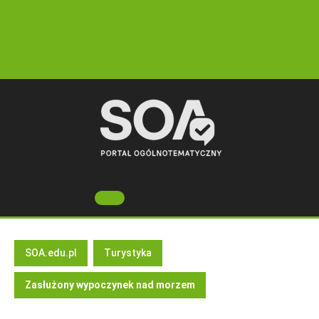
Skip
to
content
Open
Button
SOA.edu.pl
Turystyka
Zasłużony wypoczynek nad morzem