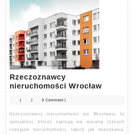
Rzeczoznawcy
Rzeczo
nieruchomości Wrocław
nieruch
|
|
0 Comment
|
Wrocła
Rzeczoznawcy nieruchomości we Wrocławiu to
specjaliści, którzy zajmują się wyceną różnych
rodzajów nieruchomości, takich jak mieszkania,