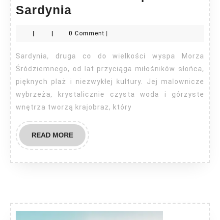
Nieruchomości
Sardynia
na
|
|
0 Comment
|
sprzedaż
Sardynia
Sardynia, druga co do wielkości wyspa Morza
Śródziemnego, od lat przyciąga miłośników słońca,
pięknych plaż i niezwykłej kultury. Jej malownicze
wybrzeża, krystalicznie czysta woda i górzyste
wnętrza tworzą krajobraz, który
READ
READ MORE
MORE