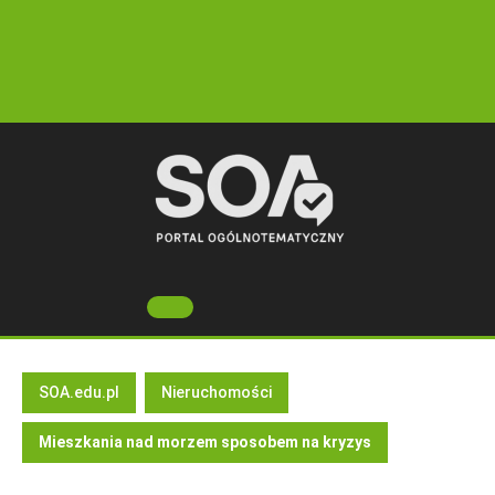
Skip
to
content
Open
Button
SOA.edu.pl
Nieruchomości
Mieszkania nad morzem sposobem na kryzys