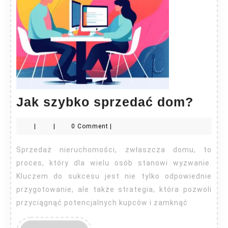
Jak
Jak szybko sprzedać dom?
szyb
|
|
0 Comment
|
sprz
dom
Sprzedaż nieruchomości, zwłaszcza domu, to
proces, który dla wielu osób stanowi wyzwanie.
Kluczem do sukcesu jest nie tylko odpowiednie
przygotowanie, ale także strategia, która pozwoli
przyciągnąć potencjalnych kupców i zamknąć