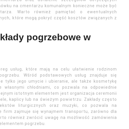
ochówku na cmentarzu komunalnym konieczne może być
tarza. Warto również pamiętać o ewentualnych
alnych, które mogą pokryć część kosztów związanych z
zakłady pogrzebowe w
reg usług, które mają na celu ułatwienie rodzinom
i pogrzebu. Wśród podstawowych usług znajduje się
e tylko jego umycie i ubieranie, ale także kosmetykę
je własnymi chłodniami, co pozwala na odpowiednie
lejnym istotnym elementem jest organizacja ceremonii
le, kaplicy lub na świeżym powietrzu. Zakłady często
kstów liturgicznych oraz muzyki, co pozwala na
e firm zajmuje się wynajmem transportu, zarówno dla
Warto również zwrócić uwagę na możliwość zamówienia
 elementem pogrzebu.