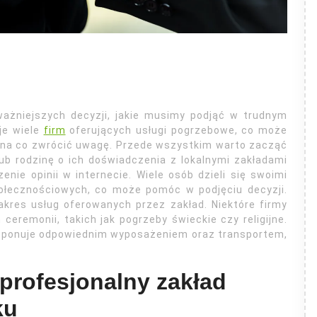
ażniejszych decyzji, jakie musimy podjąć w trudnym
eje wiele
firm
oferujących usługi pogrzebowe, co może
ą, na co zwrócić uwagę. Przede wszystkim warto zacząć
b rodzinę o ich doświadczenia z lokalnymi zakładami
nie opinii w internecie. Wiele osób dzieli się swoimi
ołecznościowych, co może pomóc w podjęciu decyzji.
kres usług oferowanych przez zakład. Niektóre firmy
eremonii, takich jak pogrzeby świeckie czy religijne.
dysponuje odpowiednim wyposażeniem oraz transportem,
profesjonalny zakład
ku