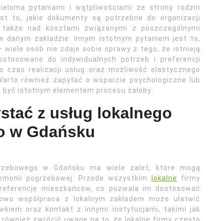
eloma pytaniami i wątpliwościami ze strony rodzin
st to, jakie dokumenty są potrzebne do organizacji
ę także nad kosztami związanymi z poszczególnymi
w danym zakładzie. Innym istotnym pytaniem jest to,
wiele osób nie zdaje sobie sprawy z tego, że istnieją
stosowane do indywidualnych potrzeb i preferencji
 o czas realizacji usług oraz możliwość elastycznego
Warto również zapytać o wsparcie psychologiczne lub
e być istotnym elementem procesu żałoby.
stać z usług lokalnego
o w Gdańsku
grzebowego w Gdańsku ma wiele zalet, które mogą
remonii pogrzebowej. Przede wszystkim
lokalne
firmy
 preferencje mieszkańców, co pozwala im dostosować
tkowo współpraca z lokalnym zakładem może ułatwić
kiem oraz kontakt z innymi instytucjami, takimi jak
również zwrócić uwagę na to, że lokalne firmy często