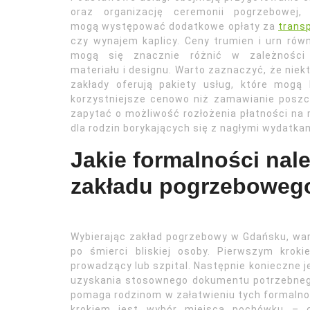
oraz organizację ceremonii pogrzebowej, 
mogą występować dodatkowe opłaty za
trans
czy wynajem kaplicy. Ceny trumien i urn rów
mogą się znacznie różnić w zależności
materiału i designu. Warto zaznaczyć, że niek
zakłady oferują pakiety usług, które mogą
korzystniejsze cenowo niż zamawianie poszc
zapytać o możliwość rozłożenia płatności na 
dla rodzin borykających się z nagłymi wydatk
Jakie formalności nal
zakładu pogrzeboweg
Wybierając zakład pogrzebowy w Gdańsku, war
po śmierci bliskiej osoby. Pierwszym krok
prowadzący lub szpital. Następnie konieczne j
uzyskania stosownego dokumentu potrzebnego
pomaga rodzinom w załatwieniu tych formalnoś
krokiem jest wybór miejsca pochówku – c