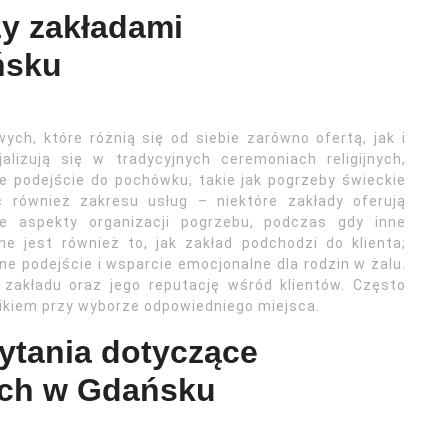
zy zakładami
ńsku
ch, które różnią się od siebie zarówno ofertą, jak i
alizują się w tradycyjnych ceremoniach religijnych,
e podejście do pochówku, takie jak pogrzeby świeckie
 również zakresu usług – niektóre zakłady oferują
e aspekty organizacji pogrzebu, podczas gdy inne
e jest również to, jak zakład podchodzi do klienta;
ne podejście i wsparcie emocjonalne dla rodzin w żalu.
 zakładu oraz jego reputację wśród klientów. Często
ikiem przy wyborze odpowiedniego miejsca.
pytania dotyczące
ch w Gdańsku