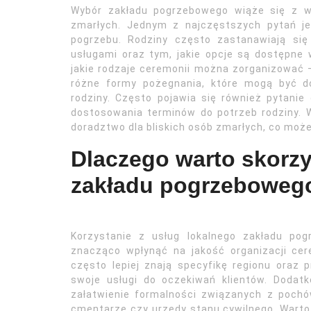
Wybór zakładu pogrzebowego wiąże się z wi
zmarłych. Jednym z najczęstszych pytań je
pogrzebu. Rodziny często zastanawiają si
usługami oraz tym, jakie opcje są dostępne 
jakie rodzaje ceremonii można zorganizować – 
różne formy pożegnania, które mogą być do
rodziny. Często pojawia się również pytanie
dostosowania terminów do potrzeb rodziny. 
doradztwo dla bliskich osób zmarłych, co moż
Dlaczego warto skorzy
zakładu pogrzeboweg
Korzystanie z usług lokalnego zakładu po
znacząco wpłynąć na jakość organizacji ce
często lepiej znają specyfikę regionu oraz
swoje usługi do oczekiwań klientów. Doda
załatwienie formalności związanych z pochów
cmentarze czy urzędy stanu cywilnego. Warto 