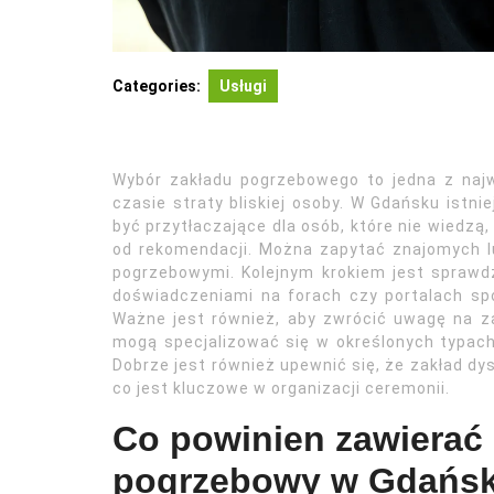
Categories:
Usługi
Wybór zakładu pogrzebowego to jedna z najw
czasie straty bliskiej osoby. W Gdańsku istni
być przytłaczające dla osób, które nie wiedz
od rekomendacji. Można zapytać znajomych lu
pogrzebowymi. Kolejnym krokiem jest sprawdze
doświadczeniami na forach czy portalach sp
Ważne jest również, aby zwrócić uwagę na za
mogą specjalizować się w określonych typach c
Dobrze jest również upewnić się, że zakład 
co jest kluczowe w organizacji ceremonii.
Co powinien zawierać 
pogrzebowy w Gdańs