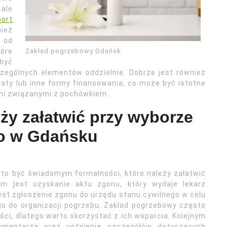
ale
port
nież
 od
tóre
Zakład pogrzebowy Gdańsk
 być
zególnych elementów oddzielnie. Dobrze jest również
raty lub inne formy finansowania, co może być istotne
ami związanymi z pochówkiem.
eży załatwić przy wyborze
o w Gdańsku
to być świadomym formalności, które należy załatwić
iem jest uzyskanie aktu zgonu, który wydaje lekarz
est zgłoszenie zgonu do urzędu stanu cywilnego w celu
 do organizacji pogrzebu. Zakład pogrzebowy często
ci, dlatego warto skorzystać z ich wsparcia. Kolejnym
mentarza oraz ustalenie szczegółów dotyczących