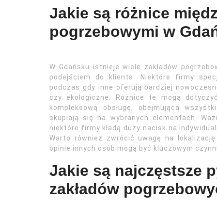
Jakie są różnice międ
pogrzebowymi w Gda
W Gdańsku istnieje wiele zakładów pogrzebowy
podejściem do klienta. Niektóre firmy specj
podczas gdy inne oferują bardziej nowoczesn
czy ekologiczne. Różnice te mogą dotyczyć
kompleksową obsługę, obejmującą wszystki
skupiają się na wybranych elementach. Ważn
niektóre firmy kładą duży nacisk na indywidual
Warto również zwrócić uwagę na lokalizację
opinie innych osób mogą być kluczowym czynn
Jakie są najczęstsze 
zakładów pogrzebowy