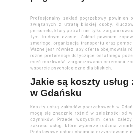
Profesjonalny zakład pogrzebowy powinien
związanych z utratą bliskiej osoby. Kluc
personelu, który potrafi nie tylko zorganizow
tym trudnym czasie. Zakład powinien zapewn
zmarłego, organizacja transportu oraz pomoc
Ważne jest również, aby oferta obejmowała ró
różne preferencje dotyczące ostatniego poż
mieć możliwość zorganizowania ceremonii zar
wsparcie psychologiczne dla bliskich.
Jakie są koszty usłu
w Gdańsku
Koszty usług zakładów pogrzebowych w Gdań
mogą się znacznie różnić w zależności od w
czynników. Przede wszystkim cena zależy
zakresu usług, które wybierze rodzina zmarł
Podstawowe usługi obejmują przygotowanie c