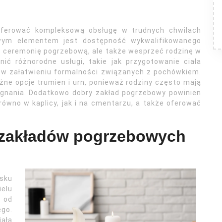
 oferować kompleksową obsługę w trudnych chwilach
zowym elementem jest dostępność wykwalifikowanego
ać ceremonię pogrzebową, ale także wesprzeć rodzinę w
ić różnorodne usługi, takie jak przygotowanie ciała
 w załatwieniu formalności związanych z pochówkiem.
żne opcje trumien i urn, ponieważ rodziny często mają
egnania. Dodatkowo dobry zakład pogrzebowy powinien
ówno w kaplicy, jak i na cmentarzu, a także oferować
g zakładów pogrzebowych
sku
ielu
 od
ego.
iała