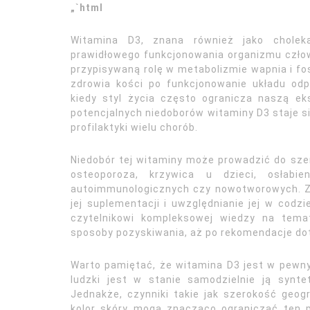
„`html
Witamina D3, znana również jako choleka
prawidłowego funkcjonowania organizmu człow
przypisywaną rolę w metabolizmie wapnia i fos
zdrowia kości po funkcjonowanie układu od
kiedy styl życia często ogranicza naszą eks
potencjalnych niedoborów witaminy D3 staje s
profilaktyki wielu chorób.
Niedobór tej witaminy może prowadzić do sze
osteoporoza, krzywica u dzieci, osłabi
autoimmunologicznych czy nowotworowych. Z 
jej suplementacji i uwzględnianie jej w codzie
czytelnikowi kompleksowej wiedzy na tema
sposoby pozyskiwania, aż po rekomendacje d
Warto pamiętać, że witamina D3 jest w pewn
ludzki jest w stanie samodzielnie ją syn
Jednakże, czynniki takie jak szerokość geog
kolor skóry mogą znacząco ograniczać ten pr