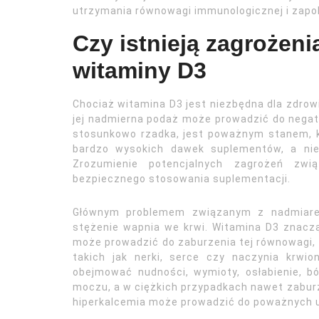
utrzymania równowagi immunologicznej i zap
Czy istnieją zagrożen
witaminy D3
Chociaż witamina D3 jest niezbędna dla zdrow
jej nadmierna podaż może prowadzić do nega
stosunkowo rzadka, jest poważnym stanem, k
bardzo wysokich dawek suplementów, a nie
Zrozumienie potencjalnych zagrożeń zwi
bezpiecznego stosowania suplementacji.
Głównym problemem związanym z nadmiarem 
stężenie wapnia we krwi. Witamina D3 znacząc
może prowadzić do zaburzenia tej równowagi, 
takich jak nerki, serce czy naczynia krwi
obejmować nudności, wymioty, osłabienie, b
moczu, a w ciężkich przypadkach nawet zaburz
hiperkalcemia może prowadzić do poważnych