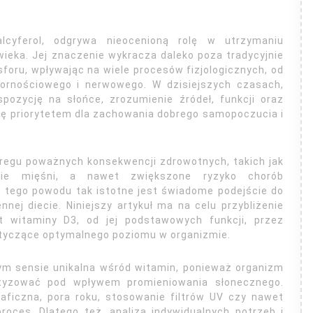
lcyferol, odgrywa nieocenioną rolę w utrzymaniu
ieka. Jej znaczenie wykracza daleko poza tradycyjnie
foru, wpływając na wiele procesów fizjologicznych, od
pornościowego i nerwowego. W dzisiejszych czasach,
pozycję na słońce, zrozumienie źródeł, funkcji oraz
ię priorytetem dla zachowania dobrego samopoczucia i
regu poważnych konsekwencji zdrowotnych, takich jak
enie mięśni, a nawet zwiększone ryzyko chorób
tego powodu tak istotne jest świadome podejście do
nnej diecie. Niniejszy artykuł ma na celu przybliżenie
t witaminy D3, od jej podstawowych funkcji, przez
otyczące optymalnego poziomu w organizmie.
ym sensie unikalna wśród witamin, ponieważ organizm
tetyzować pod wpływem promieniowania słonecznego.
raficzna, pora roku, stosowanie filtrów UV czy nawet
oces. Dlatego też, analiza indywidualnych potrzeb i