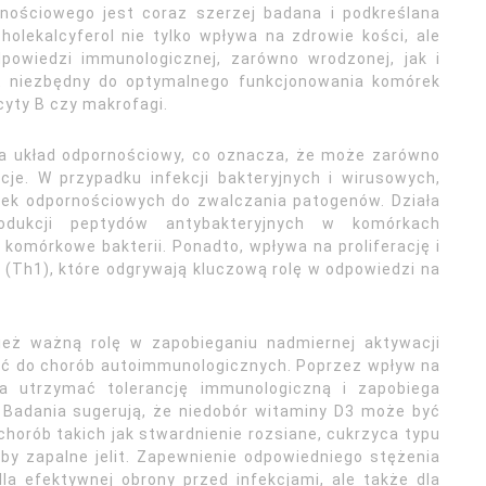
nościowego jest coraz szerzej badana i podkreślana
olekalcyferol nie tylko wpływa na zdrowie kości, ale
powiedzi immunologicznej, zarówno wrodzonej, jak i
st niezbędny do optymalnego funkcjonowania komórek
cyty B czy makrofagi.
na układ odpornościowy, co oznacza, że może zarówno
je. W przypadku infekcji bakteryjnych i wirusowych,
ek odpornościowych do zwalczania patogenów. Działa
odukcji peptydów antybakteryjnych w komórkach
komórkowe bakterii. Ponadto, wpływa na proliferację i
(Th1), które odgrywają kluczową rolę w odpowiedzi na
ież ważną rolę w zapobieganiu nadmiernej aktywacji
ić do chorób autoimmunologicznych. Poprzez wpływ na
a utrzymać tolerancję immunologiczną i zapobiega
 Badania sugerują, że niedobór witaminy D3 może być
orób takich jak stwardnienie rozsiane, cukrzyca typu
by zapalne jelit. Zapewnienie odpowiedniego stężenia
la efektywnej obrony przed infekcjami, ale także dla