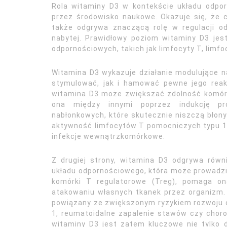
Rola witaminy D3 w kontekście układu odpor
przez środowisko naukowe. Okazuje się, że ch
także odgrywa znaczącą rolę w regulacji od
nabytej. Prawidłowy poziom witaminy D3 je
odpornościowych, takich jak limfocyty T, limfo
Witamina D3 wykazuje działanie modulujące 
stymulować, jak i hamować pewne jego reakc
witamina D3 może zwiększać zdolność komór
ona między innymi poprzez indukcję pr
nabłonkowych, które skutecznie niszczą błony 
aktywność limfocytów T pomocniczych typu 1 
infekcje wewnątrzkomórkowe.
Z drugiej strony, witamina D3 odgrywa równ
układu odpornościowego, która może prowadz
komórki T regulatorowe (Treg), pomaga on
atakowaniu własnych tkanek przez organizm.
powiązany ze zwiększonym ryzykiem rozwoju ch
1, reumatoidalne zapalenie stawów czy choro
witaminy D3 jest zatem kluczowe nie tylko d