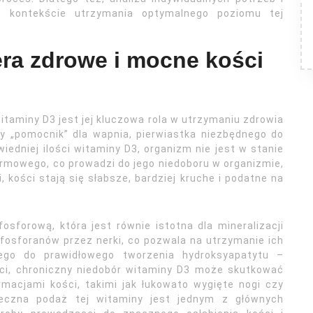
w kontekście utrzymania optymalnego poziomu tej
ra zdrowe i mocne kości
itaminy D3 jest jej kluczowa rola w utrzymaniu zdrowia
ty „pomocnik” dla wapnia, pierwiastka niezbędnego do
iedniej ilości witaminy D3, organizm nie jest w stanie
rmowego, co prowadzi do jego niedoboru w organizmie,
kości stają się słabsze, bardziej kruche i podatne na
sforową, która jest równie istotna dla mineralizacji
fosforanów przez nerki, co pozwala na utrzymanie ich
ego do prawidłowego tworzenia hydroksyapatytu –
eci, chroniczny niedobór witaminy D3 może skutkować
rmacjami kości, takimi jak łukowato wygięte nogi czy
teczna podaż tej witaminy jest jednym z głównych