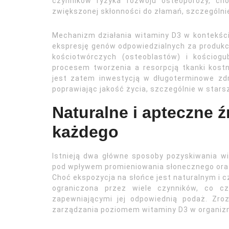
czynników ryzyka rozwoju osteoporozy, ch
zwiększonej skłonności do złamań, szczególnie
Mechanizm działania witaminy D3 w kontekści
ekspresję genów odpowiedzialnych za produkc
kościotwórczych (osteoblastów) i kościog
procesem tworzenia a resorpcją tkanki kost
jest zatem inwestycją w długoterminowe zdr
poprawiając jakość życia, szczególnie w stars
Naturalne i apteczne ź
każdego
Istnieją dwa główne sposoby pozyskiwania w
pod wpływem promieniowania słonecznego oraz 
Choć ekspozycja na słońce jest naturalnym i c
ograniczona przez wiele czynników, co cz
zapewniającymi jej odpowiednią podaż. Zr
zarządzania poziomem witaminy D3 w organiz