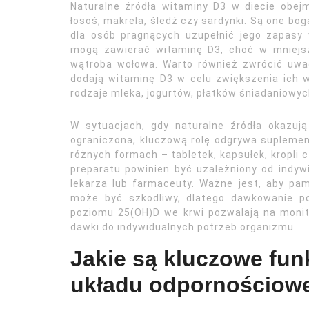
Naturalne źródła witaminy D3 w diecie obejm
łosoś, makrela, śledź czy sardynki. Są one bo
dla osób pragnących uzupełnić jego zapasy 
mogą zawierać witaminę D3, choć w mniejszyc
wątroba wołowa. Warto również zwrócić uwag
dodają witaminę D3 w celu zwiększenia ich w
rodzaje mleka, jogurtów, płatków śniadaniowyc
W sytuacjach, gdy naturalne źródła okazują
ograniczona, kluczową rolę odgrywa suplemen
różnych formach – tabletek, kapsułek, kropli 
preparatu powinien być uzależniony od indyw
lekarza lub farmaceuty. Ważne jest, aby pam
może być szkodliwy, dlatego dawkowanie po
poziomu 25(OH)D we krwi pozwalają na monit
dawki do indywidualnych potrzeb organizmu.
Jakie są kluczowe fun
układu odpornościow