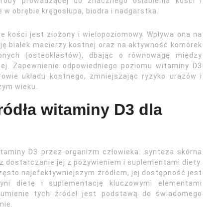
oroby prowadzącej do znacznego osłabienia kości i
 w obrębie kręgosłupa, biodra i nadgarstka.
e kości jest złożony i wielopoziomowy. Wpływa ona na
ję białek macierzy kostnej oraz na aktywność komórek
ubnych (osteoklastów), dbając o równowagę między
nej. Zapewnienie odpowiedniego poziomu witaminy D3
owie układu kostnego, zmniejszając ryzyko urazów i
zym wieku.
ródła witaminy D3 dla
itaminy D3 przez organizm człowieka: synteza skórna
dostarczanie jej z pożywieniem i suplementami diety.
zęsto najefektywniejszym źródłem, jej dostępność jest
yni dietę i suplementację kluczowymi elementami
ozumienie tych źródeł jest podstawą do świadomego
mie.