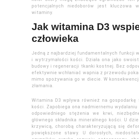
potencjalnych niedoborów jest kluczowa 
witaminy.
Jak witamina D3 wspie
człowieka
Jedną z najbardziej fundamentalnych funkcji w
i wytrzymałości kości. Działa ona jako swois
budowy i regeneracji tkanki kostnej. Bez odpow
efektywnie wchłaniać wapnia z przewodu poka
mimo spożywania go w diecie. W konsekwencji, 
złamania.
Witamina D3 wpływa również na gospodarkę fo
kości. Zapobiega ona nadmiernemu wydalaniu 
odpowiedniego stężenia we krwi, niezbędn
głównego składnika mineralnego kości. U dzi
krzywicą, chorobą charakteryzującą się defo
powiększone stawy. U dorosłych, niedosta