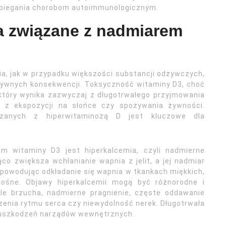
obiegania chorobom autoimmunologicznym.
ia związane z nadmiarem
ia, jak w przypadku większości substancji odżywczych,
tywnych konsekwencji. Toksyczność witaminy D3, choć
tóry wynika zazwyczaj z długotrwałego przyjmowania
 z ekspozycji na słońce czy spożywania żywności.
ązanych z hiperwitaminozą D jest kluczowe dla
witaminy D3 jest hiperkalcemia, czyli nadmierne
o zwiększa wchłanianie wapnia z jelit, a jej nadmiar
powodując odkładanie się wapnia w tkankach miękkich,
onośne. Objawy hiperkalcemii mogą być różnorodne i
óle brzucha, nadmierne pragnienie, częste oddawanie
enia rytmu serca czy niewydolność nerek. Długotrwała
 uszkodzeń narządów wewnętrznych.