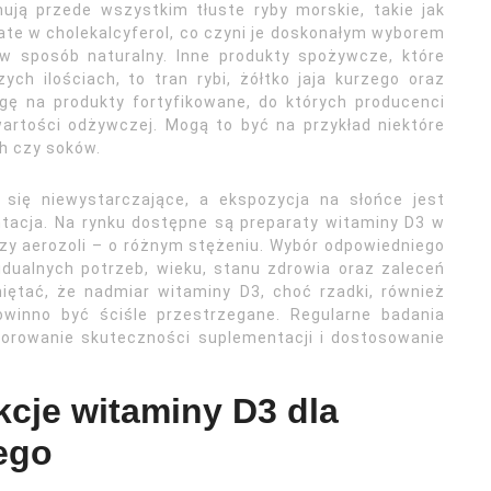
ują przede wszystkim tłuste ryby morskie, takie jak
gate w cholekalcyferol, co czyni je doskonałym wyborem
w sposób naturalny. Inne produkty spożywcze, które
h ilościach, to tran rybi, żółtko jaja kurzego oraz
ę na produkty fortyfikowane, do których producenci
artości odżywczej. Mogą to być na przykład niektóre
h czy soków.
 się niewystarczające, a ekspozycja na słońce jest
tacja. Na rynku dostępne są preparaty witaminy D3 w
czy aerozoli – o różnym stężeniu. Wybór odpowiedniego
idualnych potrzeb, wieku, stanu zdrowia oraz zaleceń
iętać, że nadmiar witaminy D3, choć rzadki, również
winno być ściśle przestrzegane. Regularne badania
orowanie skuteczności suplementacji i dostosowanie
kcje witaminy D3 dla
ego