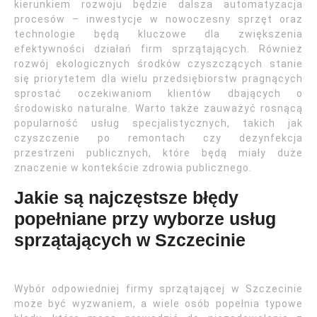
kierunkiem rozwoju będzie dalsza automatyzacja
procesów – inwestycje w nowoczesny sprzęt oraz
technologie będą kluczowe dla zwiększenia
efektywności działań firm sprzątających. Również
rozwój ekologicznych środków czyszczących stanie
się priorytetem dla wielu przedsiębiorstw pragnących
sprostać oczekiwaniom klientów dbających o
środowisko naturalne. Warto także zauważyć rosnącą
popularność usług specjalistycznych, takich jak
czyszczenie po remontach czy dezynfekcja
przestrzeni publicznych, które będą miały duże
znaczenie w kontekście zdrowia publicznego.
Jakie są najczęstsze błędy
popełniane przy wyborze usług
sprzątających w Szczecinie
Wybór odpowiedniej firmy sprzątającej w Szczecinie
może być wyzwaniem, a wiele osób popełnia typowe