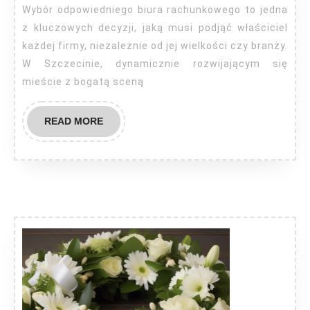
Szczecin
Wybór odpowiedniego biura rachunkowego to jedna
z kluczowych decyzji, jaką musi podjąć właściciel
każdej firmy, niezależnie od jej wielkości czy branży.
W Szczecinie, dynamicznie rozwijającym się
mieście z bogatą sceną
READ
READ MORE
MORE