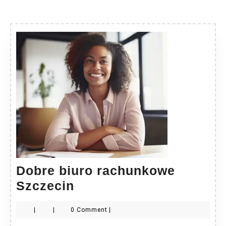
Dobre biuro rachunkowe
Dobre
Szczecin
biuro
|
|
0 Comment
|
rachunkowe