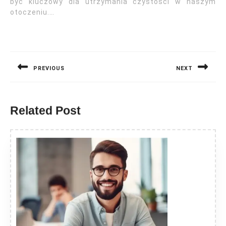
być kluczowy dla utrzymania czystości w naszym
otoczeniu.…
Nawigacja
wpisu
PREVIOUS
NEXT
Previous
Next
post:
post:
Related Post