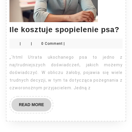
Ile
Ile kosztuje spopielenie psa?
kos
|
|
0 Comment
|
spo
ps
„`html Utrata ukochanego psa to jedno z
najtrudniejszych doświadczeń, jakich możemy
doświadczyć. W obliczu żałoby, pojawia się wiele
trudnych decyzji, w tym ta dotycząca pożegnania z
czworonożnym przyjacielem. Jedną z
READ
READ MORE
MORE