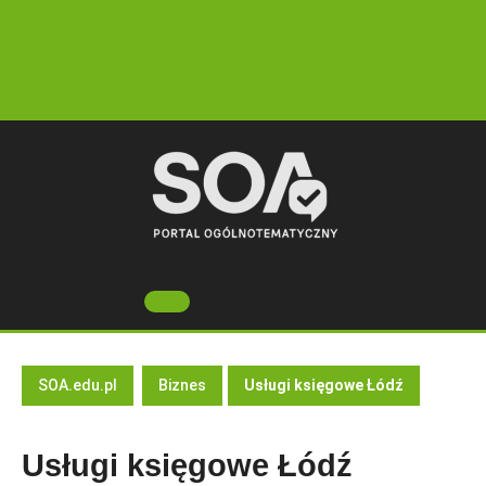
Skip
to
content
Open
Button
SOA.edu.pl
Biznes
Usługi księgowe Łódź
Usługi księgowe Łódź