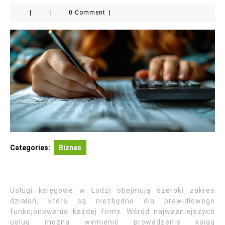
|
|
0 Comment
|
Categories:
Biznes
Usługi księgowe w Łodzi obejmują szeroki zakres
działań, które są niezbędne dla prawidłowego
funkcjonowania każdej firmy. Wśród najważniejszych
usług można wymienić prowadzenie ksiąg