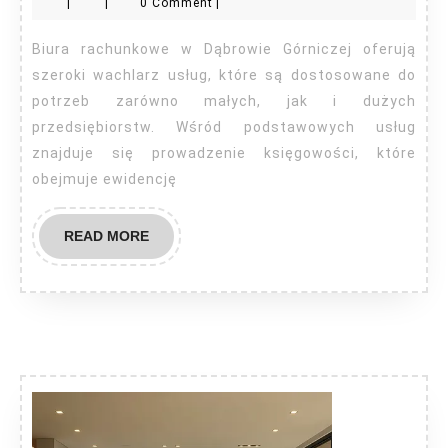
|
|
0 Comment
|
Dąbrowa
Górnicza
Biura rachunkowe w Dąbrowie Górniczej oferują
szeroki wachlarz usług, które są dostosowane do
potrzeb zarówno małych, jak i dużych
przedsiębiorstw. Wśród podstawowych usług
znajduje się prowadzenie księgowości, które
obejmuje ewidencję
READ
READ MORE
MORE