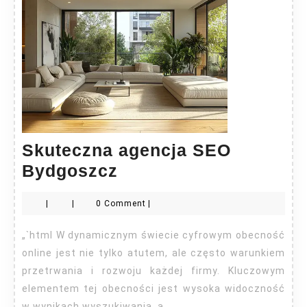
Skuteczna agencja SEO
Skuteczna
Bydgoszcz
agencja
|
|
0 Comment
|
SEO
Bydgoszcz
„`html W dynamicznym świecie cyfrowym obecność
online jest nie tylko atutem, ale często warunkiem
przetrwania i rozwoju każdej firmy. Kluczowym
elementem tej obecności jest wysoka widoczność
w wynikach wyszukiwania, a