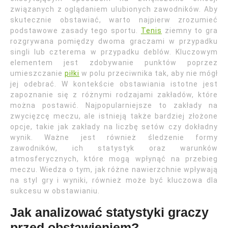
związanych z oglądaniem ulubionych zawodników. Aby
skutecznie obstawiać, warto najpierw zrozumieć
podstawowe zasady tego sportu.
Tenis
ziemny to gra
rozgrywana pomiędzy dwoma graczami w przypadku
singli lub czterema w przypadku deblów. Kluczowym
elementem jest zdobywanie punktów poprzez
umieszczanie
piłki
w polu przeciwnika tak, aby nie mógł
jej odebrać. W kontekście obstawiania istotne jest
zapoznanie się z różnymi rodzajami zakładów, które
można postawić. Najpopularniejsze to zakłady na
zwycięzcę meczu, ale istnieją także bardziej złożone
opcje, takie jak zakłady na liczbę setów czy dokładny
wynik. Ważne jest również śledzenie formy
zawodników, ich statystyk oraz warunków
atmosferycznych, które mogą wpłynąć na przebieg
meczu. Wiedza o tym, jak różne nawierzchnie wpływają
na styl gry i wyniki, również może być kluczowa dla
sukcesu w obstawianiu.
Jak analizować statystyki graczy
przed obstawieniem?