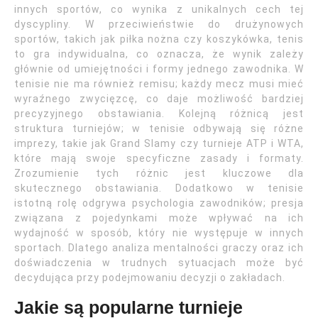
innych sportów, co wynika z unikalnych cech tej
dyscypliny. W przeciwieństwie do drużynowych
sportów, takich jak piłka nożna czy koszykówka, tenis
to gra indywidualna, co oznacza, że wynik zależy
głównie od umiejętności i formy jednego zawodnika. W
tenisie nie ma również remisu; każdy mecz musi mieć
wyraźnego zwycięzcę, co daje możliwość bardziej
precyzyjnego obstawiania. Kolejną różnicą jest
struktura turniejów; w tenisie odbywają się różne
imprezy, takie jak Grand Slamy czy turnieje ATP i WTA,
które mają swoje specyficzne zasady i formaty.
Zrozumienie tych różnic jest kluczowe dla
skutecznego obstawiania. Dodatkowo w tenisie
istotną rolę odgrywa psychologia zawodników; presja
związana z pojedynkami może wpływać na ich
wydajność w sposób, który nie występuje w innych
sportach. Dlatego analiza mentalności graczy oraz ich
doświadczenia w trudnych sytuacjach może być
decydująca przy podejmowaniu decyzji o zakładach.
Jakie są popularne turnieje