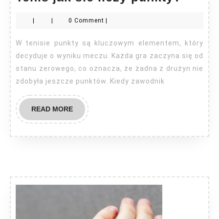
jak
|
|
0 Comment
|
sie
liczy
W tenisie punkty są kluczowym elementem, który
punkt
decyduje o wyniku meczu. Każda gra zaczyna się od
stanu zerowego, co oznacza, że żadna z drużyn nie
zdobyła jeszcze punktów. Kiedy zawodnik
READ
READ MORE
MORE