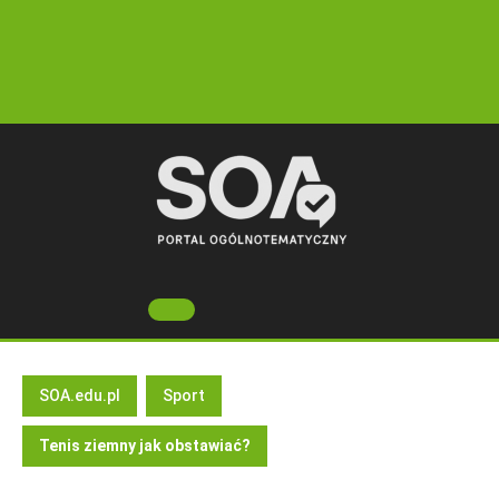
Skip
to
content
Open
Button
SOA.edu.pl
Sport
Tenis ziemny jak obstawiać?