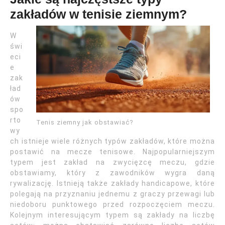
zakładów w tenisie ziemnym?
W
świ
eci
e
zak
ład
ów
spo
rto
Tenis ziemny jak obstawiać?
wy
ch istnieje wiele różnych typów zakładów, które można
postawić na mecze tenisowe. Najpopularniejszym
typem jest zakład na zwycięzcę meczu, gdzie
obstawiamy, który z zawodników wygra daną
rywalizację. Istnieją także zakłady handicapowe, które
polegają na przyznaniu jednemu z graczy przewagi lub
niedoboru punktowego przed rozpoczęciem meczu.
Kolejnym interesującym typem są zakłady na liczbę