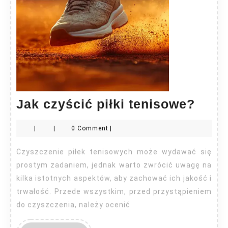
Jak
Jak czyścić piłki tenisowe?
czyś
|
|
0 Comment
|
piłki
teni
Czyszczenie piłek tenisowych może wydawać się
prostym zadaniem, jednak warto zwrócić uwagę na
kilka istotnych aspektów, aby zachować ich jakość i
trwałość. Przede wszystkim, przed przystąpieniem
do czyszczenia, należy ocenić