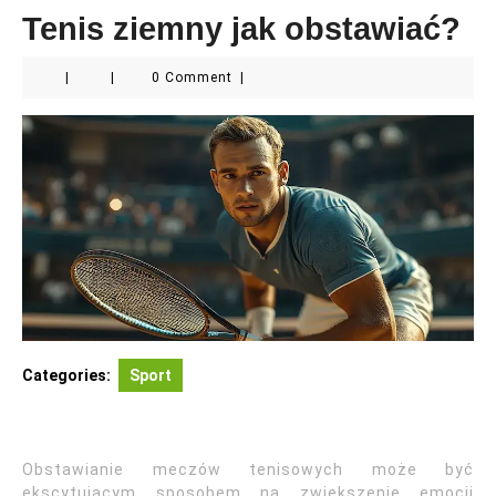
Tenis ziemny jak obstawiać?
|
|
0 Comment
|
Categories:
Sport
Obstawianie meczów tenisowych może być
ekscytującym sposobem na zwiększenie emocji