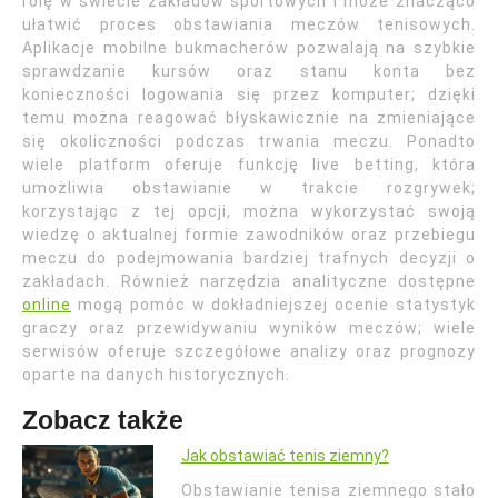
rolę w świecie zakładów sportowych i może znacząco
ułatwić proces obstawiania meczów tenisowych.
Aplikacje mobilne bukmacherów pozwalają na szybkie
sprawdzanie kursów oraz stanu konta bez
konieczności logowania się przez komputer; dzięki
temu można reagować błyskawicznie na zmieniające
się okoliczności podczas trwania meczu. Ponadto
wiele platform oferuje funkcję live betting, która
umożliwia obstawianie w trakcie rozgrywek;
korzystając z tej opcji, można wykorzystać swoją
wiedzę o aktualnej formie zawodników oraz przebiegu
meczu do podejmowania bardziej trafnych decyzji o
zakładach. Również narzędzia analityczne dostępne
online
mogą pomóc w dokładniejszej ocenie statystyk
graczy oraz przewidywaniu wyników meczów; wiele
serwisów oferuje szczegółowe analizy oraz prognozy
oparte na danych historycznych.
Zobacz także
Jak obstawiać tenis ziemny?
Obstawianie tenisa ziemnego stało