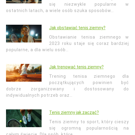
się niezwykle popularne w
ostatnich latach, a wiele osób szuka sposobów…
Jak obstawiać tenis ziemny?
Obstawianie tenisa ziemnego w
2023 roku staje się coraz bardziej
popularne, a dla wielu osób…
Jak trenować tenis ziemny?
Trening tenisa ziemnego dla
początkujących powinien być
dobrze zorganizowany i dostosowany do
indywidualnych potrzeb oraz…
Tenis ziemny jak zacząć?
Tenis ziemny to sport, który cieszy
się ogromną popularnością na
całym świecie. Dla osób, które…