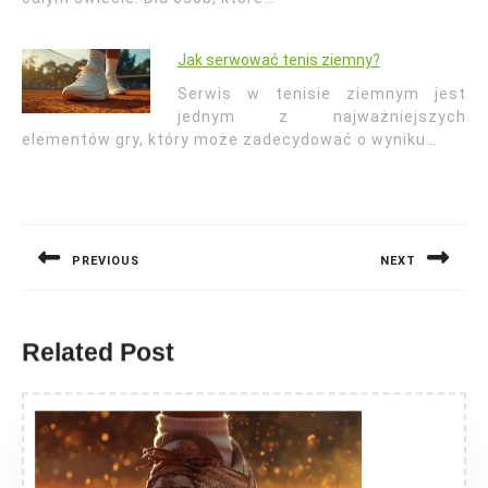
Jak serwować tenis ziemny?
Serwis w tenisie ziemnym jest
jednym z najważniejszych
elementów gry, który może zadecydować o wyniku…
Nawigacja
wpisu
PREVIOUS
NEXT
Previous
Next
post:
post:
Related Post