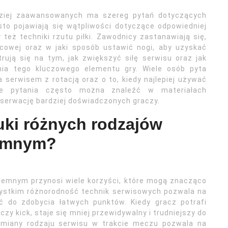
rdziej zaawansowanych ma szereg pytań dotyczących
to pojawiają się wątpliwości dotyczące odpowiedniej
też techniki rzutu piłki. Zawodnicy zastanawiają się,
ńcowej oraz w jaki sposób ustawić nogi, aby uzyskać
rują się na tym, jak zwiększyć siłę serwisu oraz jak
ia tego kluczowego elementu gry. Wiele osób pyta
serwisem z rotacją oraz o to, kiedy najlepiej używać
te pytania często można znaleźć w materiałach
bserwację bardziej doświadczonych graczy.
auki różnych rodzajów
iemnym?
iemnym przynosi wiele korzyści, które mogą znacząco
zystkim różnorodność technik serwisowych pozwala na
ć do zdobycia łatwych punktów. Kiedy gracz potrafi
czy kick, staje się mniej przewidywalny i trudniejszy do
zmiany rodzaju serwisu w trakcie meczu pozwala na