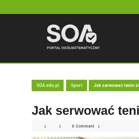
Skip
to
content
SOA.edu.pl
Sport
Jak serwować tenis z
Jak serwować ten
|
|
0 Comment
|