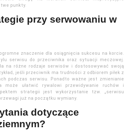
atwe punkty.
rategie przy serwowaniu w
gromne znaczenie dla osiągnięcia sukcesu na korcie.
lu serwisu do przeciwnika oraz sytuacji meczowej.
la na różne rodzaje serwisów i dostosowywać swoją
zykład, jeśli przeciwnik ma trudności z odbiorem piłek z
iach podczas serwisu. Ponadto ważne jest zmienianie
a może ułatwić rywalowi przewidywanie ruchów i
pektem strategii jest wykorzystanie tzw. „serwisu
 przewagi już na początku wymiany.
pytania dotyczące
 ziemnym?