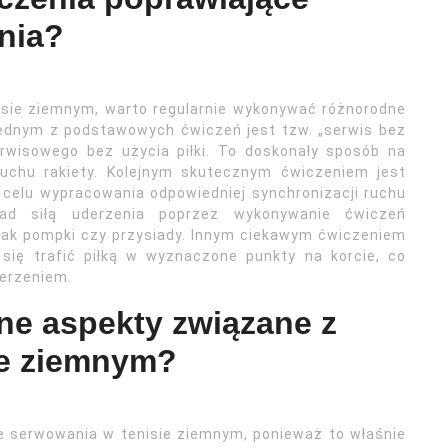
nia?
isie ziemnym, warto regularnie wykonywać różnorodne
Jednym z podstawowych ćwiczeń jest tzw. „serwis bez
erwisowego bez użycia piłki. To doskonały sposób na
ruchu rakiety. Kolejnym skutecznym ćwiczeniem jest
 w celu wypracowania odpowiedniej synchronizacji ruchu
ad siłą uderzenia poprzez wykonywanie ćwiczeń
 jak pompki czy przysiady. Innym ciekawym ćwiczeniem
 się trafić piłką w wyznaczone punkty na korcie, co
derzeniem.
ne aspekty związane z
ie ziemnym?
e serwowania w tenisie ziemnym, ponieważ to właśnie