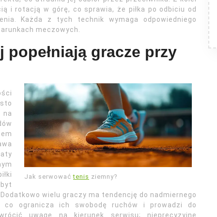
ą i rotacją w górę, co sprawia, że piłka po odbiciu od
enia. Każda z tych technik wymaga odpowiedniego
w warunkach meczowych.
j popełniają gracze przy
ści
ęsto
ć na
ędów
niem
awa
aty
hnym
iłki
Jak serwować
tenis
ziemny?
zbyt
. Dodatkowo wielu graczy ma tendencję do nadmiernego
, co ogranicza ich swobodę ruchów i prowadzi do
wrócić uwagę na kierunek serwisu; nieprecyzyjne