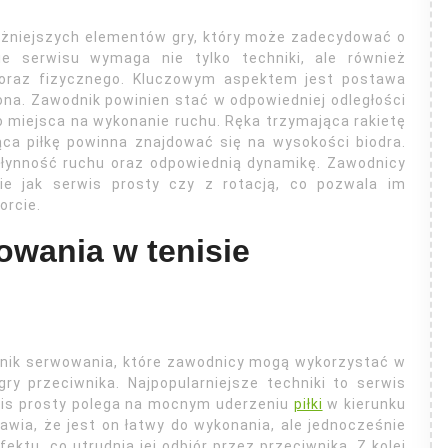
ażniejszych elementów gry, który może zadecydować o
e serwisu wymaga nie tylko techniki, ale również
 oraz fizycznego. Kluczowym aspektem jest postawa
ona. Zawodnik powinien stać w odpowiedniej odległości
o miejsca na wykonanie ruchu. Ręka trzymająca rakietę
ąca piłkę powinna znajdować się na wysokości biodra.
łynność ruchu oraz odpowiednią dynamikę. Zawodnicy
ie jak serwis prosty czy z rotacją, co pozwala im
orcie.
owania w tenisie
chnik serwowania, które zawodnicy mogą wykorzystać w
gry przeciwnika. Najpopularniejsze techniki to serwis
erwis prosty polega na mocnym uderzeniu
piłki
w kierunku
wia, że jest on łatwy do wykonania, ale jednocześnie
fektu, co utrudnia jej odbiór przez przeciwnika. Z kolei