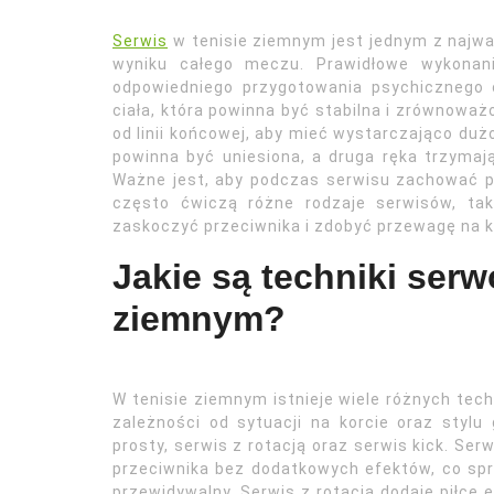
Serwis
w tenisie ziemnym jest jednym z najw
wyniku całego meczu. Prawidłowe wykonani
odpowiedniego przygotowania psychicznego
ciała, która powinna być stabilna i zrównoważ
od linii końcowej, aby mieć wystarczająco duż
powinna być uniesiona, a druga ręka trzymaj
Ważne jest, aby podczas serwisu zachować p
często ćwiczą różne rodzaje serwisów, tak
zaskoczyć przeciwnika i zdobyć przewagę na k
Jakie są techniki serw
ziemnym?
W tenisie ziemnym istnieje wiele różnych te
zależności od sytuacji na korcie oraz stylu 
prosty, serwis z rotacją oraz serwis kick. S
przeciwnika bez dodatkowych efektów, co spra
przewidywalny. Serwis z rotacją dodaje piłce e