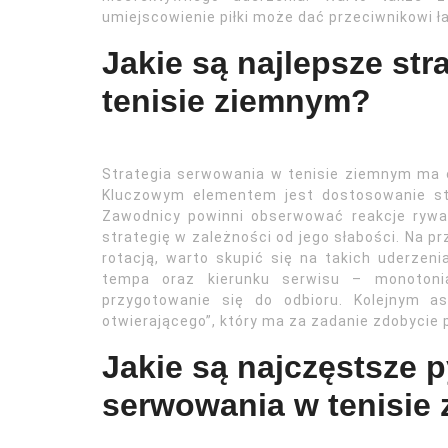
umiejscowienie piłki może dać przeciwnikowi ł
Jakie są najlepsze st
tenisie ziemnym?
Strategia serwowania w tenisie ziemnym ma o
Kluczowym elementem jest dostosowanie sty
Zawodnicy powinni obserwować reakcje rywa
strategię w zależności od jego słabości. Na pr
rotacją, warto skupić się na takich uderzen
tempa oraz kierunku serwisu – monotoni
przygotowanie się do odbioru. Kolejnym as
otwierającego”, który ma za zadanie zdobycie
Jakie są najczęstsze 
serwowania w tenisie