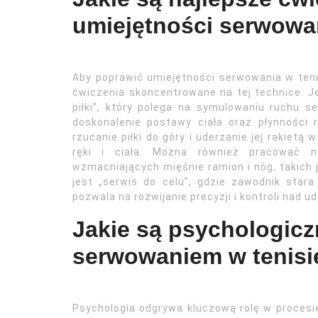
umiejętności serwowa
Aby poprawić umiejętności serwowania w ten
ćwiczenia skoncentrowane na tej technice. 
piłki”, który polega na symulowaniu ruchu s
doskonalenie postawy ciała oraz płynności 
rzucanie piłki do góry i uderzanie jej rakietą
ręki i ciała. Można również pracować n
wzmacniających mięśnie ramion i nóg, takich
jest „serwis do celu”, gdzie zawodnik stara
pozwala na rozwijanie precyzji i kontroli nad u
Jakie są psychologicz
serwowaniem w tenis
Psychologia odgrywa kluczową rolę w procesi