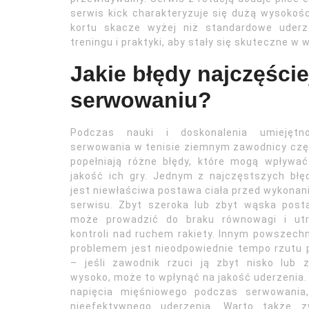
serwis kick charakteryzuje się dużą wysokości
kortu skacze wyżej niż standardowe uderz
treningu i praktyki, aby stały się skuteczne 
Jakie błędy najczęście
serwowaniu?
Podczas nauki i doskonalenia umiejętno
serwowania w tenisie ziemnym zawodnicy cz
popełniają różne błędy, które mogą wpływa
jakość ich gry. Jednym z najczęstszych bł
jest niewłaściwa postawa ciała przed wykona
serwisu. Zbyt szeroka lub zbyt wąska post
może prowadzić do braku równowagi i utr
kontroli nad ruchem rakiety. Innym powszec
problemem jest nieodpowiednie tempo rzutu p
– jeśli zawodnik rzuci ją zbyt nisko lub 
wysoko, może to wpłynąć na jakość uderzenia
napięcia mięśniowego podczas serwowania
nieefektywnego uderzenia. Warto także z