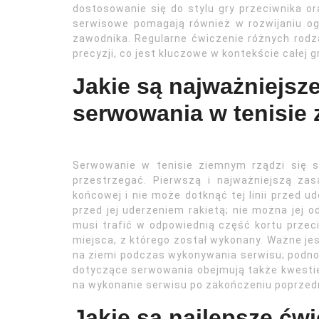
dostosowanie się do stylu gry przeciwnika o
serwisowe pomagają również w rozwijaniu ogó
zawodnika. Regularne ćwiczenie różnych rodz
precyzji, co jest kluczowe w kontekście całej gr
Jakie są najważniejsz
serwowania w tenisie
Serwowanie w tenisie ziemnym rządzi się s
przestrzegać. Pierwszą i najważniejszą zas
końcowej i nie może dotknąć tej linii przed u
przed jej uderzeniem rakietą; nie można jej od
musi trafić w odpowiednią część kortu przec
miejsca, z którego został wykonany. Ważne jes
na ziemi podczas wykonywania serwisu; podno
dotyczące serwowania obejmują także kwesti
na wykonanie serwisu po zakończeniu poprzed
Jakie są najlepsze ćw