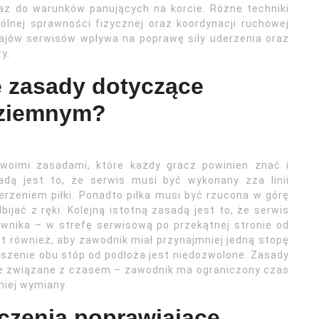
raz do warunków panujących na korcie. Różne techniki
lnej sprawności fizycznej oraz koordynacji ruchowej
ajów serwisów wpływa na poprawę siły uderzenia oraz
y.
e zasady dotyczące
 ziemnym?
woimi zasadami, które każdy gracz powinien znać i
adą jest to, że serwis musi być wykonany zza linii
derzeniem piłki. Ponadto piłka musi być rzucona w górę
bijać z ręki. Kolejną istotną zasadą jest to, że serwis
iwnika – w strefę serwisową po przekątnej stronie od
t również, aby zawodnik miał przynajmniej jedną stopę
szenie obu stóp od podłoża jest niedozwolone. Zasady
e związane z czasem – zawodnik ma ograniczony czas
niej wymiany.
iczenia poprawiające