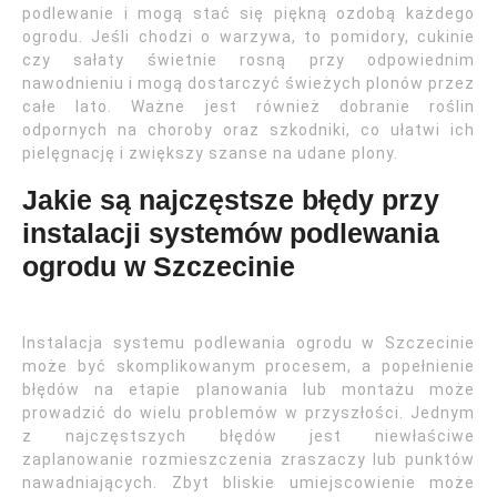
podlewanie i mogą stać się piękną ozdobą każdego
ogrodu. Jeśli chodzi o warzywa, to pomidory, cukinie
czy sałaty świetnie rosną przy odpowiednim
nawodnieniu i mogą dostarczyć świeżych plonów przez
całe lato. Ważne jest również dobranie roślin
odpornych na choroby oraz szkodniki, co ułatwi ich
pielęgnację i zwiększy szanse na udane plony.
Jakie są najczęstsze błędy przy
instalacji systemów podlewania
ogrodu w Szczecinie
Instalacja systemu podlewania ogrodu w Szczecinie
może być skomplikowanym procesem, a popełnienie
błędów na etapie planowania lub montażu może
prowadzić do wielu problemów w przyszłości. Jednym
z najczęstszych błędów jest niewłaściwe
zaplanowanie rozmieszczenia zraszaczy lub punktów
nawadniających. Zbyt bliskie umiejscowienie może