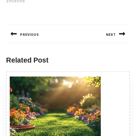
zmienne…
Nawigacja
wpisu
PREVIOUS
NEXT
Previous
Next
post:
post:
Related Post