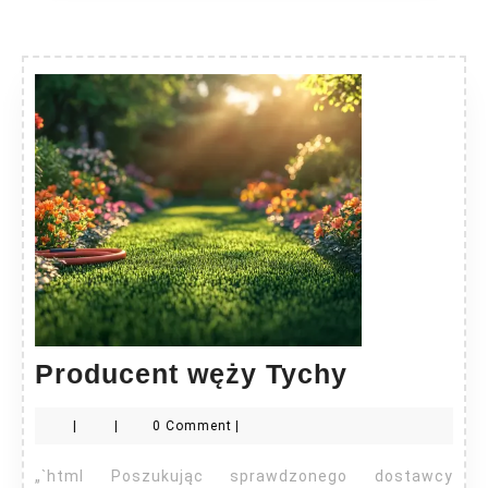
Producen
Producent węży Tychy
węży
|
|
0 Comment
|
Tychy
„`html Poszukując sprawdzonego dostawcy