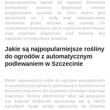
przeprowadzenia napraw lub regulacji. Sezonowa
konserwacja powinna obejmować również
przygotowanie systemu do zimy; ważne jest
opróżnienie rur z wody oraz zabezpieczenie
elementów przed mrozem, aby uniknąć ich
uszkodzenia. Dodatkowo warto regularnie kontrolować
stan czujników wilgotności oraz timerów, aby
zapewnić ich prawidłowe działanie.
Jakie są najpopularniejsze rośliny
do ogrodów z automatycznym
podlewaniem w Szczecinie
Wybór odpowiednich roślin do ogrodów wyposażonych
w automatyczne systemy podlewania w Szczecinie ma
kluczowe znaczenie dla uzyskania zdrowego i pięknego
krajobrazu. Rośliny jednoroczne takie jak pelargonie
czy begonie doskonale sprawdzają się w takich
warunkach dzięki swojej odporności na zmienne