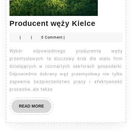
Producen
Producent węży Kielce
węży
|
|
0 Comment
|
Kielce
Wybór odpowiedniego producenta węży
przemysłowych to kluczowy krok dla wielu firm
działających w rozmaitych sektorach gospodarki.
Odpowiednio dobrany wąż przemysłowy nie tylko
zapewnia bezpieczeństwo pracy i efektywność
procesów, ale także
READ
READ MORE
MORE