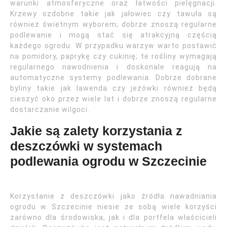
warunki atmosferyczne oraz łatwości pielęgnacji.
Krzewy ozdobne takie jak jałowiec czy tawuła są
również świetnym wyborem; dobrze znoszą regularne
podlewanie i mogą stać się atrakcyjną częścią
każdego ogrodu. W przypadku warzyw warto postawić
na pomidory, paprykę czy cukinię; te rośliny wymagają
regularnego nawodnienia i doskonale reagują na
automatyczne systemy podlewania. Dobrze dobrane
byliny takie jak lawenda czy jeżówki również będą
cieszyć oko przez wiele lat i dobrze znoszą regularne
dostarczanie wilgoci.
Jakie są zalety korzystania z
deszczówki w systemach
podlewania ogrodu w Szczecinie
Korzystanie z deszczówki jako źródła nawadniania
ogrodu w Szczecinie niesie ze sobą wiele korzyści
zarówno dla środowiska, jak i dla portfela właścicieli