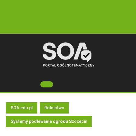
Skip
to
content
Open
Button
SOA.edu.pl
Rolnictwo
Systemy podlewania ogrodu Szczecin