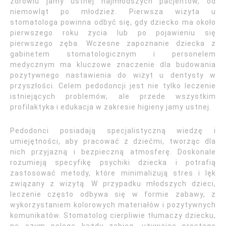
zdrowiu jamy ustnej najmłodszych pacjentów, od
niemowląt po młodzież. Pierwsza wizyta u
stomatologa powinna odbyć się, gdy dziecko ma około
pierwszego roku życia lub po pojawieniu się
pierwszego zęba. Wczesne zapoznanie dziecka z
gabinetem stomatologicznym i personelem
medycznym ma kluczowe znaczenie dla budowania
pozytywnego nastawienia do wizyt u dentysty w
przyszłości. Celem pedodoncji jest nie tylko leczenie
istniejących problemów, ale przede wszystkim
profilaktyka i edukacja w zakresie higieny jamy ustnej.
Pedodonci posiadają specjalistyczną wiedzę i
umiejętności, aby pracować z dziećmi, tworząc dla
nich przyjazną i bezpieczną atmosferę. Doskonale
rozumieją specyfikę psychiki dziecka i potrafią
zastosować metody, które minimalizują stres i lęk
związany z wizytą. W przypadku młodszych dzieci,
leczenie często odbywa się w formie zabawy, z
wykorzystaniem kolorowych materiałów i pozytywnych
komunikatów. Stomatolog cierpliwie tłumaczy dziecku,