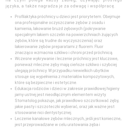
na czym polega każdy zabieg, używając prostego
języka, a także nagradza je za odwagę i współpracę.
Profilaktyka próchnicy u dzieci jest priorytetem. Obejmuje
ona profesjonalne oczyszczanie zębów z osadu i
kamienia, lakowanie bruzd zębowych (pokrywanie
specjalnym lakiem szczelin na powierzchniach żujących
zębów, które są trudne do wyczyszczenia) oraz
lakierowanie zębów preparatami z fluorem. Fluor
znacząco wzmacnia szkliwo i chroni przed próchnicą.
Wczesne wykrywanie i leczenie próchnicy jest kluczowe,
ponieważ mleczne zęby mają cieńsze szkliwo i szybciej
ulegają próchnicy. W przypadku niewielkich ubytków
stosuje się wypełnienia z materiałów kompozytowych,
które są bezpieczne i estetyczne.
Edukacja rodziców i dzieci w zakresie prawidłowej higieny
jamy ustnej jest nieodłącznym elementem wizyty.
Stomatolog pokazuje, jak prawidłowo szczotkować zęby,
jakie pasty i szczoteczki wybierać, oraz jak ważne jest
stosowanie nici dentystycznej.
Leczenie kanałowe zębów mlecznych, jeśli jest konieczne,
jest przeprowadzane w celu uratowania zęba i