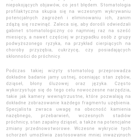
niepokojących objawów, co jest błędem. Stomatologia
profilaktyczna skupia się na wczesnym wykrywaniu
potencjalnych zagrożeń i eliminowaniu ich, zanim
zdążą się rozwinąć. Zaleca się, aby dorośli odwiedzali
gabinet stomatologiczny co najmniej raz na sześć
miesięcy, a nawet częściej w przypadku osób z grupy
podwyższonego ryzyka, na przykład cierpiących na
choroby przyzębia, cukrzycę, czy posiadających
skłonności do próchnicy.
Podczas takiej wizyty stomatolog przeprowadza
dokładne badanie jamy ustnej, oceniając stan zębów,
dziąseł, błony śluzowej oraz języka. Często
wykorzystuje się do tego celu nowoczesne narzędzia,
takie jak kamery wewnątrzustne, które pozwalają na
dokładne zobrazowanie każdego fragmentu uzębienia.
Specjalista zwraca uwagę na obecność kamienia
nazębnego, przebarwień, wczesnych stadiów
próchnicy, stan zapalny dziąseł, a także na potencjalne
zmiany przednowotworowe. Wczesne wykrycie tych
schorzeń umożliwia zastosowanie mniej inwazyjnych