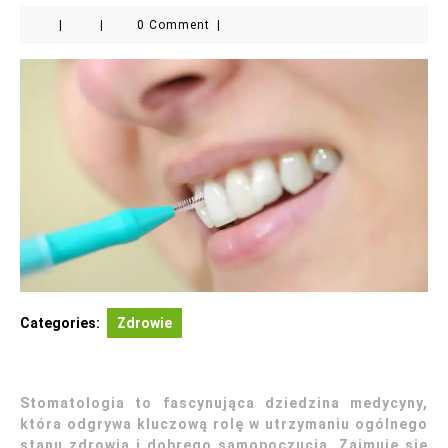
|
|
0 Comment
|
Categories:
Zdrowie
Stomatologia to fascynująca dziedzina medycyny,
która odgrywa kluczową rolę w utrzymaniu ogólnego
stanu zdrowia i dobrego samopoczucia. Zajmuje się