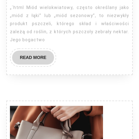
co
„`html Miód wielokwiatowy, często określany jako
pomaga?
„miód z łąki” lub „miód sezonowy”, to niezwykły
produkt pszczeli, którego skład i właściwości
zależą od roślin, z których pszczoły zebrały nektar.
Jego bogactwo
READ
READ MORE
MORE