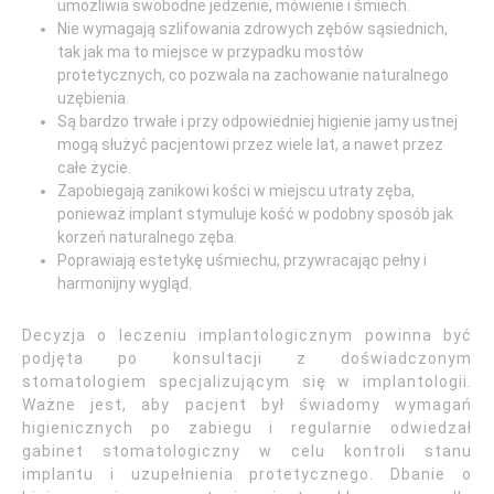
umożliwia swobodne jedzenie, mówienie i śmiech.
Nie wymagają szlifowania zdrowych zębów sąsiednich,
tak jak ma to miejsce w przypadku mostów
protetycznych, co pozwala na zachowanie naturalnego
uzębienia.
Są bardzo trwałe i przy odpowiedniej higienie jamy ustnej
mogą służyć pacjentowi przez wiele lat, a nawet przez
całe życie.
Zapobiegają zanikowi kości w miejscu utraty zęba,
ponieważ implant stymuluje kość w podobny sposób jak
korzeń naturalnego zęba.
Poprawiają estetykę uśmiechu, przywracając pełny i
harmonijny wygląd.
Decyzja o leczeniu implantologicznym powinna być
podjęta po konsultacji z doświadczonym
stomatologiem specjalizującym się w implantologii.
Ważne jest, aby pacjent był świadomy wymagań
higienicznych po zabiegu i regularnie odwiedzał
gabinet stomatologiczny w celu kontroli stanu
implantu i uzupełnienia protetycznego. Dbanie o