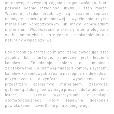
obrazowej, zazwyczaj zdjęcia rentgenowskiego, które
pozwala ocenić rozległość ubytku i stan miazgi.
Wczesne stadia próchnicy są leczone poprzez
usunięcie tkanki próchnicowej i wypełnienie ubytku
materiałem kompozytowym lub innym odpowiednim
materiałem. Współczesne materiały stomatologiczne
są biokompatybilne, estetyczne i doskonale imitują
naturalny wygląd szkliwa.
Gdy próchnica dotrze do miazgi zęba, powodując stan
zapalny lub martwicę, konieczne jest leczenie
kanałowe. Endodoncja polega na usunięciu
zainfekowanej lub martwej miazgi z komory i systemu
kanałów korzeniowych zęba, a następnie na dokładnym
oczyszczeniu, dezynfekcji i wypełnieniu tych
przestrzeni specjalnym materiałem, zazwyczaj
gutaperką. Zabieg ten wymaga precyzji, doświadczenia
lekarza i często wykorzystania mikroskopu
stomatologicznego, który zapewnia doskonałe
powiększenie i oświetlenie pola zabiegowego.