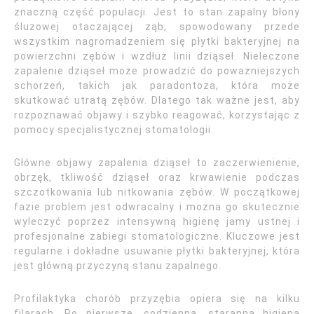
znaczną część populacji. Jest to stan zapalny błony
śluzowej otaczającej ząb, spowodowany przede
wszystkim nagromadzeniem się płytki bakteryjnej na
powierzchni zębów i wzdłuż linii dziąseł. Nieleczone
zapalenie dziąseł może prowadzić do poważniejszych
schorzeń, takich jak paradontoza, która może
skutkować utratą zębów. Dlatego tak ważne jest, aby
rozpoznawać objawy i szybko reagować, korzystając z
pomocy specjalistycznej stomatologii.
Główne objawy zapalenia dziąseł to zaczerwienienie,
obrzęk, tkliwość dziąseł oraz krwawienie podczas
szczotkowania lub nitkowania zębów. W początkowej
fazie problem jest odwracalny i można go skutecznie
wyleczyć poprzez intensywną higienę jamy ustnej i
profesjonalne zabiegi stomatologiczne. Kluczowe jest
regularne i dokładne usuwanie płytki bakteryjnej, która
jest główną przyczyną stanu zapalnego.
Profilaktyka chorób przyzębia opiera się na kilku
filarach. Po pierwsze, codzienna, staranna higiena