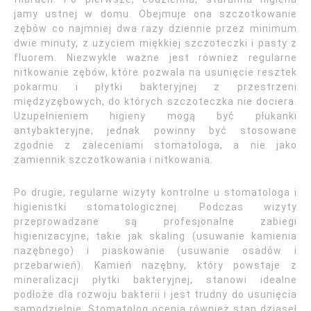
jamy ustnej w domu. Obejmuje ona szczotkowanie
zębów co najmniej dwa razy dziennie przez minimum
dwie minuty, z użyciem miękkiej szczoteczki i pasty z
fluorem. Niezwykle ważne jest również regularne
nitkowanie zębów, które pozwala na usunięcie resztek
pokarmu i płytki bakteryjnej z przestrzeni
międzyzębowych, do których szczoteczka nie dociera.
Uzupełnieniem higieny mogą być płukanki
antybakteryjne, jednak powinny być stosowane
zgodnie z zaleceniami stomatologa, a nie jako
zamiennik szczotkowania i nitkowania.
Po drugie, regularne wizyty kontrolne u stomatologa i
higienistki stomatologicznej. Podczas wizyty
przeprowadzane są profesjonalne zabiegi
higienizacyjne, takie jak skaling (usuwanie kamienia
nazębnego) i piaskowanie (usuwanie osadów i
przebarwień). Kamień nazębny, który powstaje z
mineralizacji płytki bakteryjnej, stanowi idealne
podłoże dla rozwoju bakterii i jest trudny do usunięcia
samodzielnie. Stomatolog ocenia również stan dziąseł