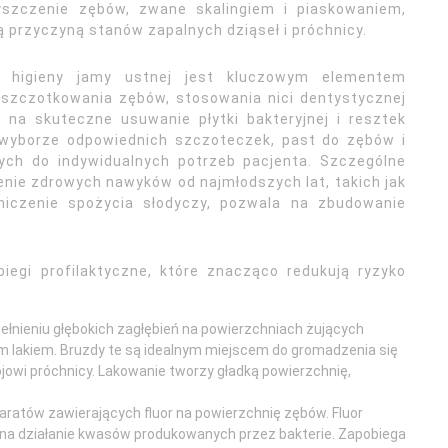
zyszczenie zębów, zwane skalingiem i piaskowaniem,
 przyczyną stanów zapalnych dziąseł i próchnicy.
j higieny jamy ustnej jest kluczowym elementem
ki szczotkowania zębów, stosowania nici dentystycznej
 na skuteczne usuwanie płytki bakteryjnej i resztek
wyborze odpowiednich szczoteczek, past do zębów i
ych do indywidualnych potrzeb pacjenta. Szczególne
enie zdrowych nawyków od najmłodszych lat, takich jak
niczenie spożycia słodyczy, pozwala na zbudowanie
iegi profilaktyczne, które znacząco redukują ryzyko
ełnieniu głębokich zagłębień na powierzchniach żujących
 lakiem. Bruzdy te są idealnym miejscem do gromadzenia się
ojowi próchnicy. Lakowanie tworzy gładką powierzchnię,
eparatów zawierających fluor na powierzchnię zębów. Fluor
 na działanie kwasów produkowanych przez bakterie. Zapobiega