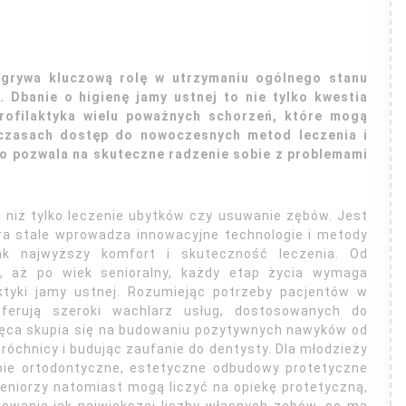
dgrywa kluczową rolę w utrzymaniu ogólnego stanu
 Dbanie o higienę jamy ustnej to nie tylko kwestia
profilaktyka wielu poważnych schorzeń, które mogą
 czasach dostęp do nowoczesnych metod leczenia i
 co pozwala na skuteczne radzenie sobie z problemami
 niż tylko leczenie ubytków czy usuwanie zębów. Jest
óra stale wprowadza innowacyjne technologie i metody
ak najwyższy komfort i skuteczność leczenia. Od
a, aż po wiek senioralny, każdy etap życia wymaga
aktyki jamy ustnej. Rozumiejąc potrzeby pacjentów w
ferują szeroki wachlarz usług, dostosowanych do
ięca skupia się na budowaniu pozytywnych nawyków od
óchnicy i budując zaufanie do dentysty. Dla młodzieży
pie ortodontyczne, estetyczne odbudowy protetyczne
eniorzy natomiast mogą liczyć na opiekę protetyczną,
howanie jak największej liczby własnych zębów, co ma