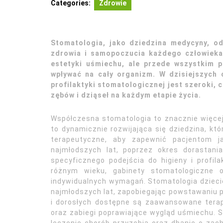
Categories:
Zdrowie
Stomatologia, jako dziedzina medycyny, o
zdrowia i samopoczucia każdego człowieka.
estetyki uśmiechu, ale przede wszystkim 
wpływać na cały organizm. W dzisiejszych
profilaktyki stomatologicznej jest szeroki,
zębów i dziąseł na każdym etapie życia.
Współczesna stomatologia to znacznie więcej
to dynamicznie rozwijająca się dziedzina, kt
terapeutyczne, aby zapewnić pacjentom j
najmłodszych lat, poprzez okres dorastani
specyficznego podejścia do higieny i profil
różnym wieku, gabinety stomatologiczne o
indywidualnych wymagań. Stomatologia dziec
najmłodszych lat, zapobiegając powstawaniu pr
i dorosłych dostępne są zaawansowane tera
oraz zabiegi poprawiające wygląd uśmiechu. S
leczenie chorób przyzębia oraz dbanie o zac