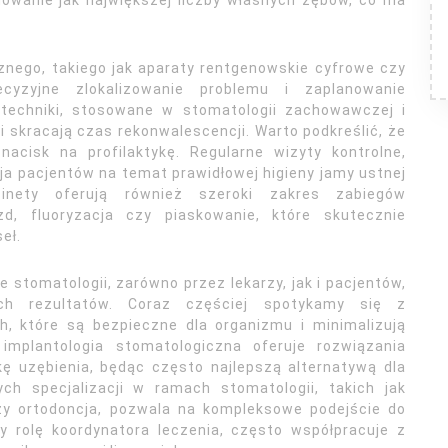
nego, takiego jak aparaty rentgenowskie cyfrowe czy
yzyjne zlokalizowanie problemu i zaplanowanie
 techniki, stosowane w stomatologii zachowawczej i
i skracają czas rekonwalescencji. Warto podkreślić, że
acisk na profilaktykę. Regularne wizyty kontrolne,
a pacjentów na temat prawidłowej higieny jamy ustnej
nety oferują również szeroki zakres zabiegów
uzd, fluoryzacja czy piaskowanie, które skutecznie
eł.
stomatologii, zarówno przez lekarzy, jak i pacjentów,
ych rezultatów. Coraz częściej spotykamy się z
, które są bezpieczne dla organizmu i minimalizują
 implantologia stomatologiczna oferuje rozwiązania
kę uzębienia, będąc często najlepszą alternatywą dla
ch specjalizacji w ramach stomatologii, takich jak
czy ortodoncja, pozwala na kompleksowe podejście do
y rolę koordynatora leczenia, często współpracuje z