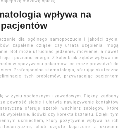
 najlepszą możliwą opiekę.
matologia wpływa na
 pacjentów
czenie dla ogólnego samopoczucia i jakości życia.
ębów, zapalenie dziąseł czy utrata uzębienia, mogą
ie. Ból może utrudniać jedzenie, mówienie, a nawet
roju i poziomu energii. Z kolei brak zębów wpływa nie
udności w spożywaniu pokarmów, co może prowadzić do
niem. Profesjonalna stomatologia, oferując skuteczne
 eliminację tych problemów, przywracając pacjentom
lę w życiu społecznym i zawodowym. Piękny, zadbany
za pewność siebie i ułatwia nawiązywanie kontaktów
stetyczna oferuje szeroki wachlarz zabiegów, które
k wybielanie, licówki czy korekta kształtu. Dzięki tym
miennym uśmiechem, który pozytywnie wpływa na ich
ortodontyczne, choć często kojarzone z okresem