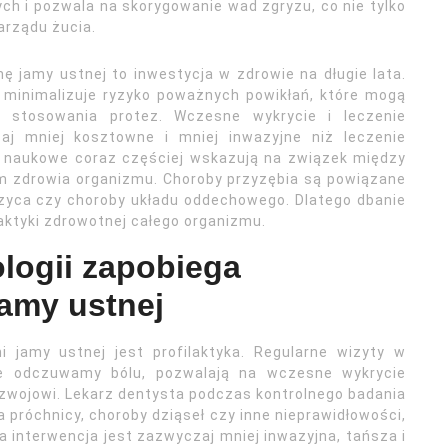
ych i pozwala na skorygowanie wad zgryzu, co nie tylko
arządu żucia.
nę jamy ustnej to inwestycja w zdrowie na długie lata.
 minimalizuje ryzyko poważnych powikłań, które mogą
 stosowania protez. Wczesne wykrycie i leczenie
aj mniej kosztowne i mniej inwazyjne niż leczenie
 naukowe coraz częściej wskazują na związek między
m zdrowia organizmu. Choroby przyzębia są powiązane
rzyca czy choroby układu oddechowego. Dlatego dbanie
aktyki zdrowotnej całego organizmu.
ologii zapobiega
amy ustnej
 jamy ustnej jest profilaktyka. Regularne wizyty w
nie odczuwamy bólu, pozwalają na wczesne wykrycie
zwojowi. Lekarz dentysta podczas kontrolnego badania
próchnicy, choroby dziąseł czy inne nieprawidłowości,
interwencja jest zazwyczaj mniej inwazyjna, tańsza i