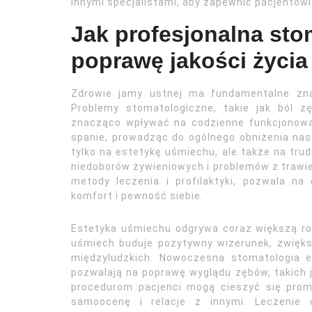
innymi specjalistami, aby zapewnić pacjentowi
Jak profesjonalna sto
poprawę jakości życia
Zdrowie jamy ustnej ma fundamentalne zna
Problemy stomatologiczne, takie jak ból z
znacząco wpływać na codzienne funkcjonowan
spanie, prowadząc do ogólnego obniżenia nast
tylko na estetykę uśmiechu, ale także na tr
niedoborów żywieniowych i problemów z trawie
metody leczenia i profilaktyki, pozwala na
komfort i pewność siebie.
Estetyka uśmiechu odgrywa coraz większą ro
uśmiech buduje pozytywny wizerunek, zwięks
międzyludzkich. Nowoczesna stomatologia e
pozwalają na poprawę wyglądu zębów, takich ja
procedurom pacjenci mogą cieszyć się pro
samoocenę i relacje z innymi. Leczenie 