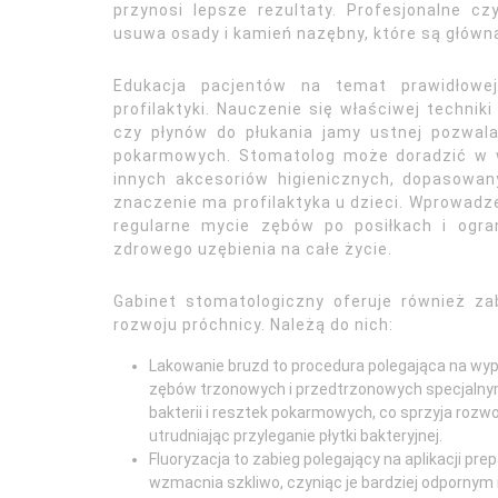
przynosi lepsze rezultaty. Profesjonalne c
usuwa osady i kamień nazębny, które są główną
Edukacja pacjentów na temat prawidłowe
profilaktyki. Nauczenie się właściwej techni
czy płynów do płukania jamy ustnej pozwala
pokarmowych. Stomatolog może doradzić w 
innych akcesoriów higienicznych, dopasowan
znaczenie ma profilaktyka u dzieci. Wprowadz
regularne mycie zębów po posiłkach i ogra
zdrowego uzębienia na całe życie.
Gabinet stomatologiczny oferuje również zab
rozwoju próchnicy. Należą do nich:
Lakowanie bruzd to procedura polegająca na wyp
zębów trzonowych i przedtrzonowych specjalnym
bakterii i resztek pokarmowych, co sprzyja rozw
utrudniając przyleganie płytki bakteryjnej.
Fluoryzacja to zabieg polegający na aplikacji pr
wzmacnia szkliwo, czyniąc je bardziej odpornym