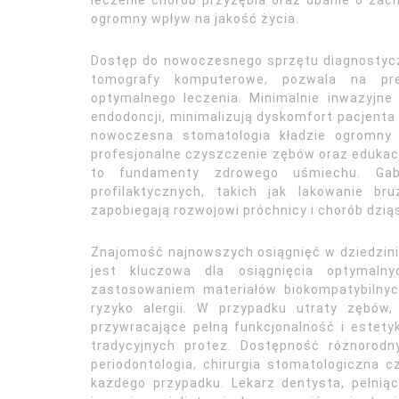
ogromny wpływ na jakość życia.
Dostęp do nowoczesnego sprzętu diagnostycz
tomografy komputerowe, pozwala na prec
optymalnego leczenia. Minimalnie inwazyjne
endodoncji, minimalizują dyskomfort pacjenta 
nowoczesna stomatologia kładzie ogromny n
profesjonalne czyszczenie zębów oraz edukacj
to fundamenty zdrowego uśmiechu. Gabi
profilaktycznych, takich jak lakowanie br
zapobiegają rozwojowi próchnicy i chorób dziąs
Znajomość najnowszych osiągnięć w dziedzinie 
jest kluczowa dla osiągnięcia optymaln
zastosowaniem materiałów biokompatybilnych
ryzyko alergii. W przypadku utraty zębów,
przywracające pełną funkcjonalność i estety
tradycyjnych protez. Dostępność różnorodny
periodontologia, chirurgia stomatologiczna 
każdego przypadku. Lekarz dentysta, pełniąc