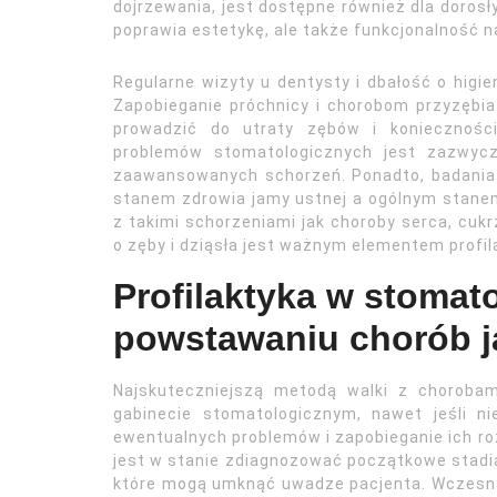
dojrzewania, jest dostępne również dla dorosł
poprawia estetykę, ale także funkcjonalność n
Regularne wizyty u dentysty i dbałość o higie
Zapobieganie próchnicy i chorobom przyzębia
prowadzić do utraty zębów i konieczności
problemów stomatologicznych jest zazwycz
zaawansowanych schorzeń. Ponadto, badania
stanem zdrowia jamy ustnej a ogólnym stane
z takimi schorzeniami jak choroby serca, cuk
o zęby i dziąsła jest ważnym elementem profil
Profilaktyka w stomat
powstawaniu chorób j
Najskuteczniejszą metodą walki z chorobami
gabinecie stomatologicznym, nawet jeśli 
ewentualnych problemów i zapobieganie ich ro
jest w stanie zdiagnozować początkowe stadia 
które mogą umknąć uwadze pacjenta. Wczesna 