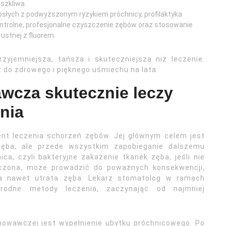
 szkliwa.
rosłych z podwyższonym ryzykiem próchnicy, profilaktyka
ntrolne, profesjonalne czyszczenie zębów oraz stosowanie
 ustnej z fluorem.
rzyjemniejsza, tańsza i skuteczniejsza niż leczenie.
z do zdrowego i pięknego uśmiechu na lata.
wcza skutecznie leczy
ania
t leczenia schorzeń zębów. Jej głównym celem jest
ęba, ale przede wszystkim zapobieganie dalszemu
ica, czyli bakteryjne zakażenie tkanek zęba, jeśli nie
eczona, może prowadzić do poważnych konsekwencji,
, a nawet utrata zęba. Lekarz stomatolog w ramach
orodne metody leczenia, zaczynając od najmniej
owawczej jest wypełnienie ubytku próchnicowego. Po