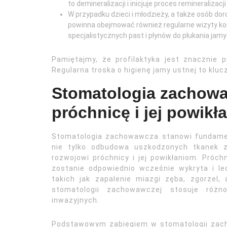
to demineralizacji i inicjuje proces remineralizacji
W przypadku dzieci i młodzieży, a także osób do
powinna obejmować również regularne wizyty ko
specjalistycznych past i płynów do płukania jamy
Pamiętajmy, że profilaktyka jest znacznie p
Regularna troska o higienę jamy ustnej to kluc
Stomatologia zachowa
próchnicę i jej powikł
Stomatologia zachowawcza stanowi fundamen
nie tylko odbudowa uszkodzonych tkanek z
rozwojowi próchnicy i jej powikłaniom. Próchn
zostanie odpowiednio wcześnie wykryta i l
takich jak zapalenie miazgi zęba, zgorzel
stomatologii zachowawczej stosuje różn
inwazyjnych.
Podstawowym zabiegiem w stomatologii zach