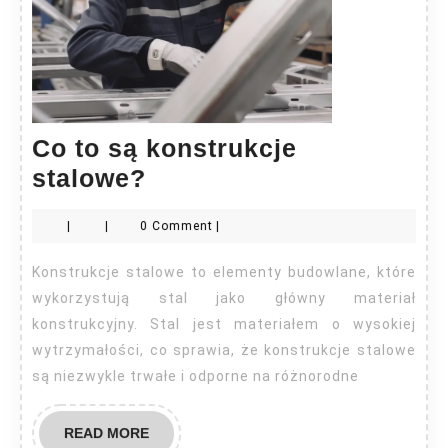
Co to są konstrukcje
Co
stalowe?
to
|
|
0 Comment
|
są
konstrukcje
Konstrukcje stalowe to elementy budowlane, które
stalowe?
wykorzystują stal jako główny materiał
konstrukcyjny. Stal jest materiałem o wysokiej
wytrzymałości, co sprawia, że konstrukcje stalowe
są niezwykle trwałe i odporne na różnorodne
READ
READ MORE