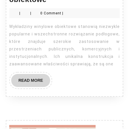
winylowe
|
|
0 Comment
|
obiektowe
Wykładziny winylowe obiektowe stanowią niezwykle
popularne i wszechstronne rozwiązanie podłogowe,
które znajduje szerokie zastosowanie w
przestrzeniach publicznych, komercyjnych i
instytucjonalnych. Ich unikalna konstrukcja i
zaawansowane właściwości sprawiają, że są one
READ
READ MORE
MORE