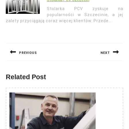
Stolarka PCV zyskuje na
popularności w Szczecinie, a jej
zalety przyciągają coraz więcej klientów. Przede…
Nawigacja
wpisu
PREVIOUS
NEXT
Previous
Next
post:
post:
Related Post