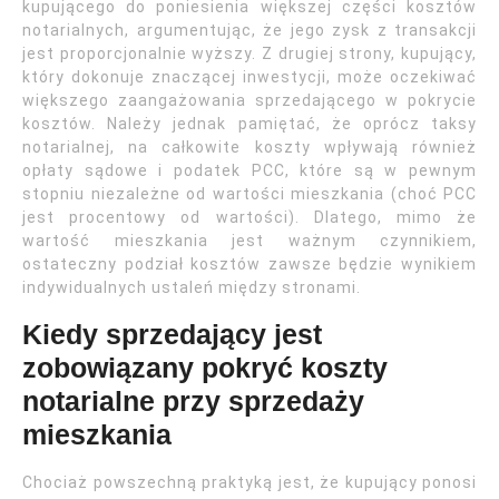
kupującego do poniesienia większej części kosztów
notarialnych, argumentując, że jego zysk z transakcji
jest proporcjonalnie wyższy. Z drugiej strony, kupujący,
który dokonuje znaczącej inwestycji, może oczekiwać
większego zaangażowania sprzedającego w pokrycie
kosztów. Należy jednak pamiętać, że oprócz taksy
notarialnej, na całkowite koszty wpływają również
opłaty sądowe i podatek PCC, które są w pewnym
stopniu niezależne od wartości mieszkania (choć PCC
jest procentowy od wartości). Dlatego, mimo że
wartość mieszkania jest ważnym czynnikiem,
ostateczny podział kosztów zawsze będzie wynikiem
indywidualnych ustaleń między stronami.
Kiedy sprzedający jest
zobowiązany pokryć koszty
notarialne przy sprzedaży
mieszkania
Chociaż powszechną praktyką jest, że kupujący ponosi