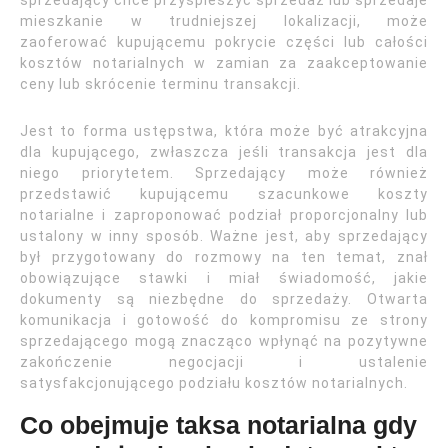
sprzedający chce przyspieszyć sprzedaż lub sprzedaje
mieszkanie w trudniejszej lokalizacji, może
zaoferować kupującemu pokrycie części lub całości
kosztów notarialnych w zamian za zaakceptowanie
ceny lub skrócenie terminu transakcji.
Jest to forma ustępstwa, która może być atrakcyjna
dla kupującego, zwłaszcza jeśli transakcja jest dla
niego priorytetem. Sprzedający może również
przedstawić kupującemu szacunkowe koszty
notarialne i zaproponować podział proporcjonalny lub
ustalony w inny sposób. Ważne jest, aby sprzedający
był przygotowany do rozmowy na ten temat, znał
obowiązujące stawki i miał świadomość, jakie
dokumenty są niezbędne do sprzedaży. Otwarta
komunikacja i gotowość do kompromisu ze strony
sprzedającego mogą znacząco wpłynąć na pozytywne
zakończenie negocjacji i ustalenie
satysfakcjonującego podziału kosztów notarialnych.
Co obejmuje taksa notarialna gdy