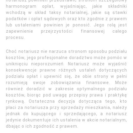
notariusz powinien przedstawić stronom szczegółowy
harmonogram opłat, wyjaśniając, jakie składniki
wchodzą w skład taksy notarialnej, jakie są stawki
podatków i opłat sądowych oraz kto zgodnie z prawem
lub ustaleniami powinien je ponosić. Jego rolą jest
zapewnienie przejrzystości finansowej całego
procesu.
Choć notariusz nie narzuca stronom sposobu podziału
kosztów, jego profesjonalne doradztwo może pomóc w
uniknięciu nieporozumień. Notariusz może wyjaśnić
konsekwencje prawne różnych ustaleń dotyczących
podziału opłat i upewnić się, że obie strony w pełni
rozumieją swoje zobowiązania finansowe. Może
również doradzić w zakresie optymalnego podziału
kosztów, biorąc pod uwagę przepisy prawa i praktykę
rynkową. Ostateczna decyzja dotycząca tego, kto
płaci za notariusza przy sprzedaży mieszkania, należy
jednak do kupującego i sprzedającego, a notariusz
jedynie dokumentuje ich ustalenia w akcie notarialnym,
dbając o ich zgodność z prawem.