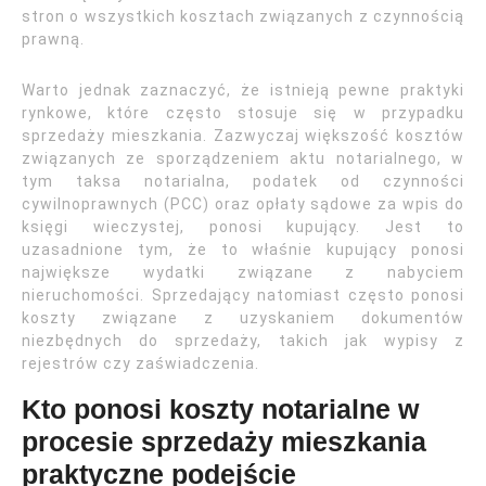
stron o wszystkich kosztach związanych z czynnością
prawną.
Warto jednak zaznaczyć, że istnieją pewne praktyki
rynkowe, które często stosuje się w przypadku
sprzedaży mieszkania. Zazwyczaj większość kosztów
związanych ze sporządzeniem aktu notarialnego, w
tym taksa notarialna, podatek od czynności
cywilnoprawnych (PCC) oraz opłaty sądowe za wpis do
księgi wieczystej, ponosi kupujący. Jest to
uzasadnione tym, że to właśnie kupujący ponosi
największe wydatki związane z nabyciem
nieruchomości. Sprzedający natomiast często ponosi
koszty związane z uzyskaniem dokumentów
niezbędnych do sprzedaży, takich jak wypisy z
rejestrów czy zaświadczenia.
Kto ponosi koszty notarialne w
procesie sprzedaży mieszkania
praktyczne podejście