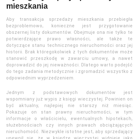
mieszkania
Aby transakcja sprzedaży mieszkania przebiegła
bezproblemowo, konieczne jest przygotowanie
obszernej listy dokumentów. Obejmuje ona nie tylko te
potwierdzające prawo własności, ale także te
dotyczące stanu technicznego nieruchomości oraz jej
historii. Brak któregokolwiek z tych dokumentów może
stanowić przeszkodę w zawarciu umowy, a nawet
doprowadzić do jej nieważności. Dlatego warto podejść
do tego zadania metodycznie i zgromadzić wszystko z
odpowiednim wyprzedzeniem.
Jednym z podstawowych dokumentów jest
wspomniany już wypis z księgi wieczystej. Powinien on
być aktualny, najlepiej nie starszy niż miesiąc.
Pokazuje on stan prawny nieruchomości, w tym
informacje o właścicielu, ewentualnych hipotekach,
służebnościach czy innych prawach obciążających
nieruchomość. Niezwykle istotne jest, aby sprzedający
upewnił się, że w księdze wieczystej widnieje jako