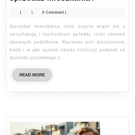
rozliczyć
|
|
0 Comment
|
podatek
za
Sprzedaż mieszkania, choć często wiąże się z
sprzedaż
satysfakcją i zastrzykiem gotówki, rodzi również
mieszkani
obowiązki podatkowe. Kluczowe jest zrozumienie,
kiedy i w jaki sposób należy rozliczyć podatek od
dochodu uzyskanego z
READ
READ MORE
MORE