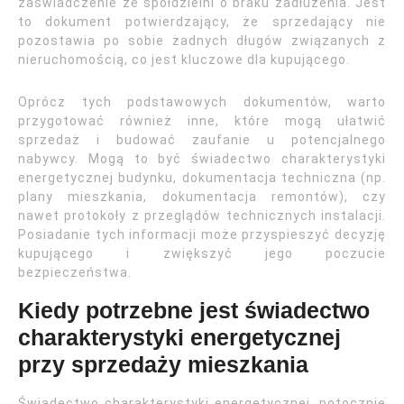
zaświadczenie ze spółdzielni o braku zadłużenia. Jest
to dokument potwierdzający, że sprzedający nie
pozostawia po sobie żadnych długów związanych z
nieruchomością, co jest kluczowe dla kupującego.
Oprócz tych podstawowych dokumentów, warto
przygotować również inne, które mogą ułatwić
sprzedaż i budować zaufanie u potencjalnego
nabywcy. Mogą to być świadectwo charakterystyki
energetycznej budynku, dokumentacja techniczna (np.
plany mieszkania, dokumentacja remontów), czy
nawet protokoły z przeglądów technicznych instalacji.
Posiadanie tych informacji może przyspieszyć decyzję
kupującego i zwiększyć jego poczucie
bezpieczeństwa.
Kiedy potrzebne jest świadectwo
charakterystyki energetycznej
przy sprzedaży mieszkania
Świadectwo charakterystyki energetycznej, potocznie