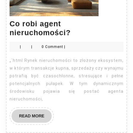
Co robi agent
Co
nieruchomości?
robi
|
|
0 Comment
|
agent
nieruchomości?
„`html Rynek nieruchomości to złożony ekosystem,
w którym transakcje kupna, sprzedaży czy wynajmu
potrafią być czasochłonne, stresujące i pełne
potencjalnych pułapek. W tym dynamicznym
środowisku pojawia się postać agenta
nieruchomości,
READ
READ MORE
MORE