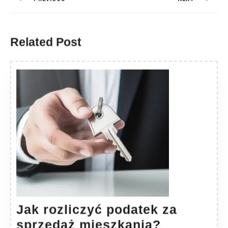
Previous
Next
post:
post:
Related Post
Jak rozliczyć podatek za
Jak
sprzedaż mieszkania?