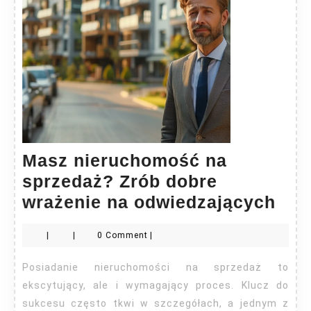
Masz nieruchomość na
sprzedaż? Zrób dobre
Mas
wrażenie na odwiedzających
nie
|
|
0 Comment
|
na
spr
Posiadanie nieruchomości na sprzedaż to
Zró
ekscytujący, ale i wymagający proces. Klucz do
dob
sukcesu często tkwi w szczegółach, a jednym z