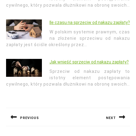
cywilnego, który pozwala dłużnikowi na obronę swoich…
Ile czasu na sprzeciw od nakazu zapłaty?
W polskim systemie prawnym, czas
na złożenie sprzeciwu od nakazu
zapłaty jest ściśle określony przez…
Jak wnieść sprzeciw od nakazu zapłaty?
Sprzeciw od nakazu zapłaty to
istotny element postępowania
cywilnego, który pozwala dłużnikowi na obronę swoich…
Nawigacja
wpisu
PREVIOUS
NEXT
Previous
Next
post:
post: