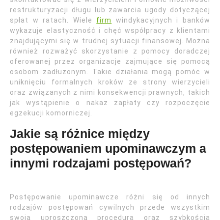
restrukturyzacji długu lub zawarcia ugody dotyczącej
spłat w ratach. Wiele
firm
windykacyjnych i banków
wykazuje elastyczność i chęć współpracy z klientami
znajdującymi się w trudnej sytuacji finansowej. Można
również rozważyć skorzystanie z pomocy doradczej
oferowanej przez organizacje zajmujące się pomocą
osobom zadłużonym. Takie działania mogą pomóc w
uniknięciu formalnych kroków ze strony wierzycieli
oraz związanych z nimi konsekwencji prawnych, takich
jak wystąpienie o nakaz zapłaty czy rozpoczęcie
egzekucji komorniczej.
Jakie są różnice między
postępowaniem upominawczym a
innymi rodzajami postępowań?
Postępowanie upominawcze różni się od innych
rodzajów postępowań cywilnych przede wszystkim
swoją uproszczoną procedurą oraz szybkością