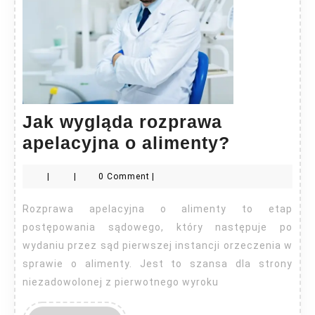
Jak wygląda rozprawa
Jak
apelacyjna o alimenty?
wygląda
|
|
0 Comment
|
rozprawa
apelacyj
Rozprawa apelacyjna o alimenty to etap
o
postępowania sądowego, który następuje po
alimenty
wydaniu przez sąd pierwszej instancji orzeczenia w
sprawie o alimenty. Jest to szansa dla strony
niezadowolonej z pierwotnego wyroku