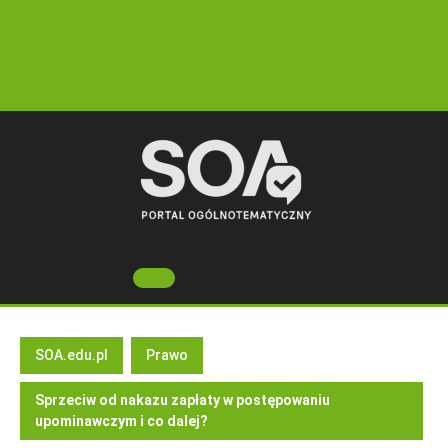
Skip
to
content
Open
Button
SOA.edu.pl
Prawo
Sprzeciw od nakazu zapłaty w postępowaniu
upominawczym i co dalej?