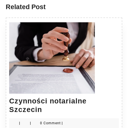
Related Post
Czynności notarialne
Czynności
Szczecin
notarialne
|
|
0 Comment
|
Szczecin