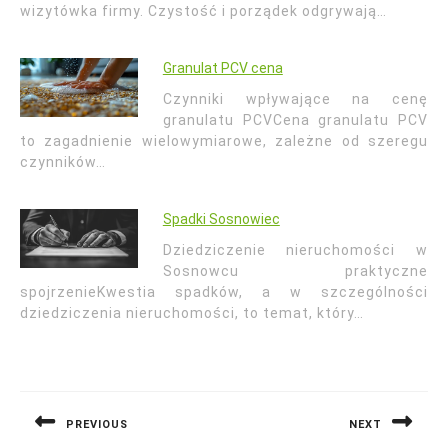
wizytówka firmy. Czystość i porządek odgrywają…
Granulat PCV cena
Czynniki wpływające na cenę
granulatu PCVCena granulatu PCV
to zagadnienie wielowymiarowe, zależne od szeregu
czynników…
Spadki Sosnowiec
Dziedziczenie nieruchomości w
Sosnowcu praktyczne
spojrzenieKwestia spadków, a w szczególności
dziedziczenia nieruchomości, to temat, który…
Nawigacja
wpisu
PREVIOUS
NEXT