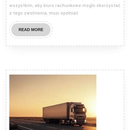
wszystkim, aby biuro rachunkowe mogło skorzystać
zwolnienia
z tego zwolnienia, musi spełniać
z
VAT?
READ
READ MORE
MORE