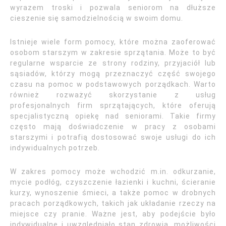
wyrazem troski i pozwala seniorom na dłuższe
cieszenie się samodzielnością w swoim domu.
Istnieje wiele form pomocy, które można zaoferować
osobom starszym w zakresie sprzątania. Może to być
regularne wsparcie ze strony rodziny, przyjaciół lub
sąsiadów, którzy mogą przeznaczyć część swojego
czasu na pomoc w podstawowych porządkach. Warto
również rozważyć skorzystanie z usług
profesjonalnych firm sprzątających, które oferują
specjalistyczną opiekę nad seniorami. Takie firmy
często mają doświadczenie w pracy z osobami
starszymi i potrafią dostosować swoje usługi do ich
indywidualnych potrzeb.
W zakres pomocy może wchodzić m.in. odkurzanie,
mycie podłóg, czyszczenie łazienki i kuchni, ścieranie
kurzy, wynoszenie śmieci, a także pomoc w drobnych
pracach porządkowych, takich jak układanie rzeczy na
miejsce czy pranie. Ważne jest, aby podejście było
indywidualne i uwzględniało stan zdrowia, możliwości