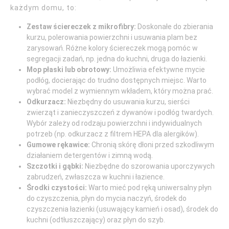
każdym domu, to:
Zestaw ściereczek z mikrofibry:
Doskonałe do zbierania
kurzu, polerowania powierzchni i usuwania plam bez
zarysowań. Różne kolory ściereczek mogą pomóc w
segregacji zadań, np. jedna do kuchni, druga do łazienki.
Mop płaski lub obrotowy:
Umożliwia efektywne mycie
podłóg, docierając do trudno dostępnych miejsc. Warto
wybrać model z wymiennym wkładem, który można prać.
Odkurzacz:
Niezbędny do usuwania kurzu, sierści
zwierząt i zanieczyszczeń z dywanów i podłóg twardych.
Wybór zależy od rodzaju powierzchni i indywidualnych
potrzeb (np. odkurzacz z filtrem HEPA dla alergików).
Gumowe rękawice:
Chronią skórę dłoni przed szkodliwym
działaniem detergentów i zimną wodą.
Szczotki i gąbki:
Niezbędne do szorowania uporczywych
zabrudzeń, zwłaszcza w kuchni i łazience.
Środki czystości:
Warto mieć pod ręką uniwersalny płyn
do czyszczenia, płyn do mycia naczyń, środek do
czyszczenia łazienki (usuwający kamień i osad), środek do
kuchni (odtłuszczający) oraz płyn do szyb.