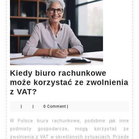
Kiedy biuro rachunkowe
może korzystać ze zwolnienia
Kiedy
z VAT?
biuro
|
|
0 Comment
|
rachunkowe
może
W Polsce biura rachunkowe, podobnie jak inne
korzystać
podmioty gospodarcze, mogą korzystać ze
ze
zwolnienia z VAT w określonych sytuacjach. Przede