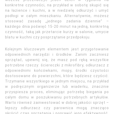
konkretne czynności, na przykład w sobotę skupić się
na łazience i kuchni, a w niedzielę odkurzyć i umyć
podłogi w całym mieszkaniu. Alternatywnie, możesz
stosować zasadę „jednego zadania dziennie” –
każdego dnia poświęć 15-20 minut na jedną, konkretną
czynność, taką jak przetarcie kurzy w salonie, umycie
blatu w kuchni czy posprzątanie przedpokoju.
Kolejnym kluczowym elementem jest przygotowanie
odpowiednich narzędzi i środków. Zanim zaczniesz
sprzątać, upewnij się, że masz pod ręką wszystkie
potrzebne rzeczy: ściereczki z mikrofibry, odkurzacz z
odpowiednimi końcówkami, mopy, środki czystości
dostosowane do powierzchni, które będziesz czyścić.
Trzymanie wszystkiego w jednym miejscu, na przykład
w podręcznym organizerze lub wiaderku, znacznie
przyspiesza proces, eliminując potrzebę biegania po
całym domu w poszukiwaniu potrzebnych artykułów.
Warto również zainwestować w dobrej jakości sprzęt –
lepszy odkurzacz czy parownica mogą znacząco
skrócić czas sprzątania i poprawić jego efektywność.