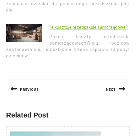
zapisaniu dziecka do publicznego przedszkola jest
dla…
Ile kosztuje przedszkole samorządowe?
Poznaj koszty przedszkola
samorządowegoWielu rodziców
zastanawia się, ile dokładnie trzeba zapłacić za pobyt
dziecka w…
Nawigacja
wpisu
PREVIOUS
NEXT
Previous
Next
post:
post:
Related Post