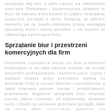
niezbędny, aby móc w pełni cieszyć się odnowionym
wnętrzem. Planowanie i systematyczne działanie to
klucz do sukcesu, który pozwoli Ci szybko i efektywnie
przywrócić porządek w domu. Pamiętaj, że niektóre
elementy, jak np. świeżo malowane ściany, wymagają
specjalnej troski i należy poczekać z ich myciem do
całkowitego wyschnięcia farby.
Sprzątanie biur i przestrzeni
komercyjnych dla firm
Utrzymanie czystości w biurze czy innej przestrzeni
komercyjnej to nie tylko kwestia estetyki, ale przede
wszystkim profesjonalizmu i komfortu pracy. Czyste i
zadbane miejsce pracy pozytywnie wpływa na
wizerunek firmy w oczach klientów i kontrahentów, a
także znacząco podnosi morale i produktywność
pracowników. Regularne sprzątanie biura obejmuje
szeroki zakres czynności, od codziennego usuwania
kurzu i śmieci, po okresowe gruntowne porządki, takie
jak mycie okien, czyszczenie wykładzin czy