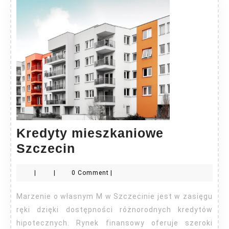
Kredyty mieszkaniowe
Kredyty
Szczecin
mieszkaniowe
|
|
0 Comment
|
Szczecin
Marzenie o własnym M w Szczecinie jest w zasięgu
ręki dzięki dostępności różnorodnych kredytów
hipotecznych. Rynek finansowy oferuje szeroki