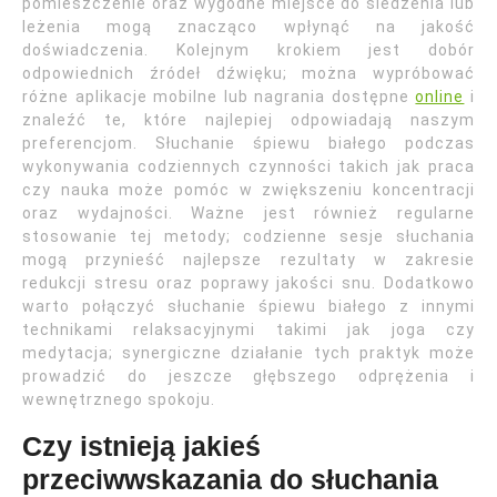
pomieszczenie oraz wygodne miejsce do siedzenia lub
leżenia mogą znacząco wpłynąć na jakość
doświadczenia. Kolejnym krokiem jest dobór
odpowiednich źródeł dźwięku; można wypróbować
różne aplikacje mobilne lub nagrania dostępne
online
i
znaleźć te, które najlepiej odpowiadają naszym
preferencjom. Słuchanie śpiewu białego podczas
wykonywania codziennych czynności takich jak praca
czy nauka może pomóc w zwiększeniu koncentracji
oraz wydajności. Ważne jest również regularne
stosowanie tej metody; codzienne sesje słuchania
mogą przynieść najlepsze rezultaty w zakresie
redukcji stresu oraz poprawy jakości snu. Dodatkowo
warto połączyć słuchanie śpiewu białego z innymi
technikami relaksacyjnymi takimi jak joga czy
medytacja; synergiczne działanie tych praktyk może
prowadzić do jeszcze głębszego odprężenia i
wewnętrznego spokoju.
Czy istnieją jakieś
przeciwwskazania do słuchania