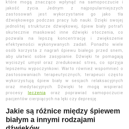
które mogą znacząco wpłynąć na samopoczucie i
jakość życia. Jednym z najpopularniejszych
zastosowań jest wykorzystanie go jako tła
dźwiękowego podczas pracy lub nauki. Dzięki swojej
jednolitej strukturze dźwiękowej, śpiew biały potrafi
skutecznie maskować inne dźwięki otoczenia, co
pozwala na lepszą koncentrację i zwiększenie
efektywności wykonywanych zadań. Ponadto wiele
osób korzysta z nagrań śpiewu białego przed snem,
aby ułatwić sobie zasypianie. Dźwięki te pomagają
wyciszyć umysł oraz zredukować stres, co sprzyja
lepszemu wypoczynkowi. Warto również wspomnieć o
zastosowaniach terapeutycznych; terapeuci często
wykorzystują śpiew biały w sesjach relaksacyjnych
oraz medytacyjnych. Dźwięki te mogą wspierać
procesy
leczenia
oraz poprawiać samopoczucie
pacjentów cierpiących na lęki czy depresję.
Jakie są różnice między śpiewem
białym a innymi rodzajami
dźwięków