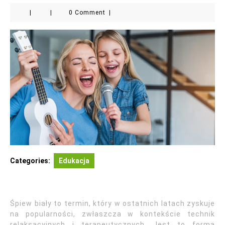
|
|
0 Comment
|
Categories:
Edukacja
Śpiew biały to termin, który w ostatnich latach zyskuje
na popularności, zwłaszcza w kontekście technik
relaksacyjnych i terapeutycznych. Jest to forma