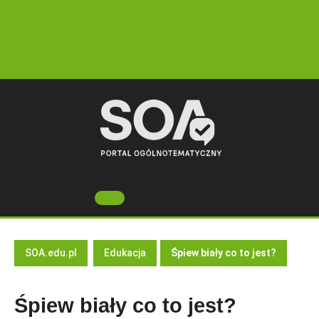
Skip
to
content
Open
Button
SOA.edu.pl
Edukacja
Śpiew biały co to jest?
Śpiew biały co to jest?