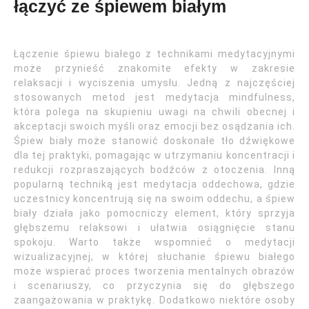
łączyć ze śpiewem białym
Łączenie śpiewu białego z technikami medytacyjnymi
może przynieść znakomite efekty w zakresie
relaksacji i wyciszenia umysłu. Jedną z najczęściej
stosowanych metod jest medytacja mindfulness,
która polega na skupieniu uwagi na chwili obecnej i
akceptacji swoich myśli oraz emocji bez osądzania ich.
Śpiew biały może stanowić doskonałe tło dźwiękowe
dla tej praktyki, pomagając w utrzymaniu koncentracji i
redukcji rozpraszających bodźców z otoczenia. Inną
popularną techniką jest medytacja oddechowa, gdzie
uczestnicy koncentrują się na swoim oddechu, a śpiew
biały działa jako pomocniczy element, który sprzyja
głębszemu relaksowi i ułatwia osiągnięcie stanu
spokoju. Warto także wspomnieć o medytacji
wizualizacyjnej, w której słuchanie śpiewu białego
może wspierać proces tworzenia mentalnych obrazów
i scenariuszy, co przyczynia się do głębszego
zaangażowania w praktykę. Dodatkowo niektóre osoby