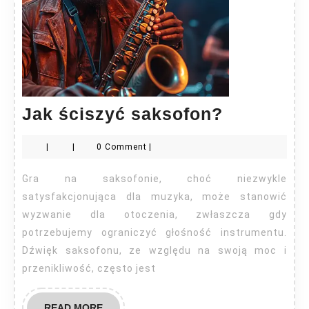
Jak
Jak ściszyć saksofon?
ściszyć
|
|
0 Comment
|
saksofon
Gra na saksofonie, choć niezwykle
satysfakcjonująca dla muzyka, może stanowić
wyzwanie dla otoczenia, zwłaszcza gdy
potrzebujemy ograniczyć głośność instrumentu.
Dźwięk saksofonu, ze względu na swoją moc i
przenikliwość, często jest
READ
READ MORE