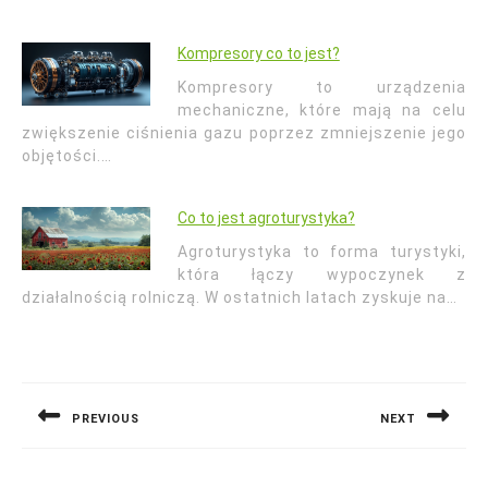
Kompresory co to jest?
Kompresory to urządzenia
mechaniczne, które mają na celu
zwiększenie ciśnienia gazu poprzez zmniejszenie jego
objętości.…
Co to jest agroturystyka?
Agroturystyka to forma turystyki,
która łączy wypoczynek z
działalnością rolniczą. W ostatnich latach zyskuje na…
Nawigacja
wpisu
PREVIOUS
NEXT
Previous
Next
post:
post: