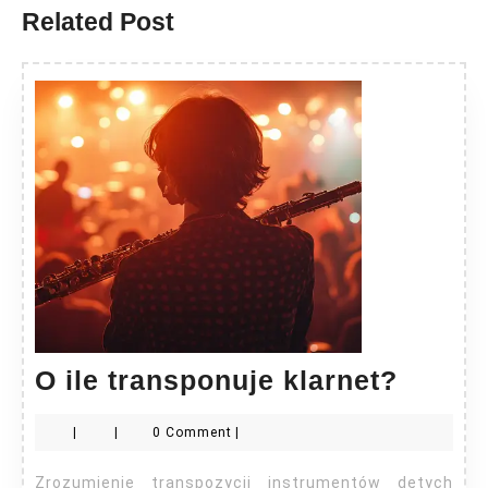
Related Post
O
O ile transponuje klarnet?
ile
|
|
0 Comment
|
transp
klarne
Zrozumienie transpozycji instrumentów dętych