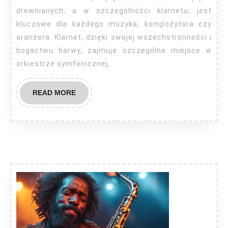
drewnianych, a w szczególności klarnetu, jest
kluczowe dla każdego muzyka, kompozytora czy
aranżera. Klarnet, dzięki swojej wszechstronności i
bogactwu barwy, zajmuje szczególne miejsce w
orkiestrze symfonicznej,
READ
READ MORE
MORE