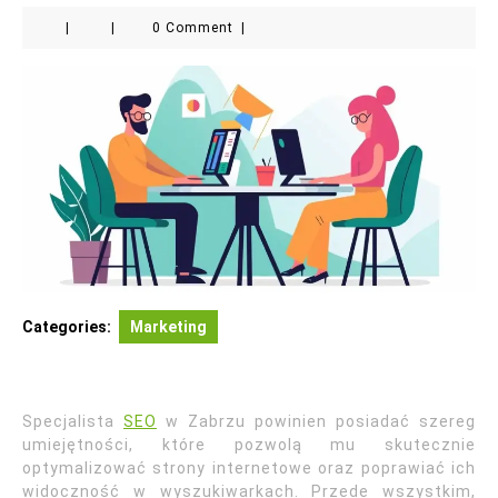
|
|
0 Comment
|
Categories:
Marketing
Specjalista
SEO
w Zabrzu powinien posiadać szereg
umiejętności, które pozwolą mu skutecznie
optymalizować strony internetowe oraz poprawiać ich
widoczność w wyszukiwarkach. Przede wszystkim,