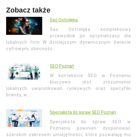
Zobacz także
Seo Ostrołęka
Seo Ostrołęka kompleksowy
przewodnik po optymalizacji dla
lokalnych firm W dzisiejszym dynamicznym świecie
cyfrowym, obecność…
SEO Poznań
W kontekście SEO w Poznaniu
kluczowe jest zrozumienie
lokalnych uwarunkowań rynkowych oraz specyfiki
branży, w…
Specjalista do spraw SEO Poznań
Specjalista do spraw SEO w
Poznaniu powinien dysponować
szerokim zakresem umiejętności, które pozwalają mu