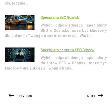
skutecznie…
Specjalista SEO Gdańsk
Wybór odpowiedniego specjalisty
SEO w Gdańsku może być kluczowy
dla sukcesu Twojej strony internetowej. Warto…
Specjalista do spraw SEO Gdańsk
Wybór odpowiedniego specjalisty
do spraw SEO w Gdańsku może być
kluczowy dla sukcesu Twojej strony…
Nawigacja
wpisu
PREVIOUS
NEXT
Previous
Next
post:
post: