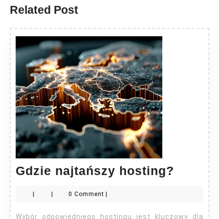
Related Post
Gdzie
Gdzie najtańszy hosting?
najtań
|
|
0 Comment
|
hostin
Wybór odpowiedniego hostingu jest kluczowy dla