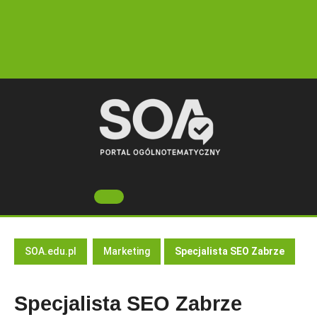
Skip
to
content
Open
Button
SOA.edu.pl
Marketing
Specjalista SEO Zabrze
Specjalista SEO Zabrze