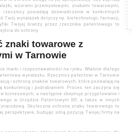
alazki, wzorami przemysłowymi, znakami towarowymi,
y rzecznicy posiadają doświadczenie w konkretnych
i Twój wynalazek dotyczy np. biotechnologii, farmacji,
cyfiki Twojej branży przez rzecznika patentowego to
ejścia do ochrony.
ć znaki towarowe z
ymi w Tarnowie
a marki i rozpoznawalności na rynku. Właśnie dlatego
 patentowa wynalazku. Rzecznicy patentowi w Tarnowie
racją i ochroną znaków towarowych, które pozwalają na
ą konkurencją i podrabianiem. Proces ten zaczyna się
ów biznesowych, a następnie obejmuje przygotowanie i
rowego w Urzędzie Patentowym RP, a także w innych
ędzynarodową. Skuteczna ochrona znaku towarowego to
j perspektywie, budując silną pozycję Twojej firmy na