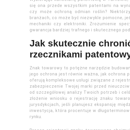
się ona przede wszystkim patentami na wyn
czy może ochroną odmian roślin? Niektórz
branżach, co może być niezwykle pomocne, jeśl
mechaniki czy elektroniki. Zrozumienie spe
gwarancja bardziej trafnego i skutecznego pod
Jak skutecznie chroni
rzecznikami patentow
Znak towarowy to potężne narzędzie budowani
jego ochrona jest równie ważna, jak ochrona
oferują kompleksowe usługi związane z rejest
zabezpieczenie Twojej marki przed nieuczciw
od szczegółowej analizy Twoich potrzeb i cel
złożenie wniosku o rejestrację znaku towa
jurysdykcjach, jeśli planujesz ekspansję mi
inwestycja, która procentuje w długoterminowe
rynku.