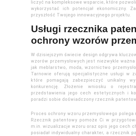
liczyć na kompleksowe wsparcie, które pozwoli 
wykorzystać ich potencjał ekonomiczny. Z
przyszłość Twojego innowacyjnego projektu.
Usługi rzecznika pate
ochrony wzorów prze
W dzisiejszym świecie design odgrywa kluczow
wzorów przemysłowych jest niezwykle ważna d
jak meblarstwo, moda, wzornictwo przemysło
Tarnowie oferują specjalistyczne usługi w z
które pomagają zabezpieczyć unikalny w
konkurencję. Złożenie wniosku o rejest
przedstawienia jego cech estetycznych i ko
poradzi sobie doświadczony rzecznik patentow
Proces ochrony wzoru przemysłowego polega n
Rzecznik patentowy pomoże Ci w przygotowa
m.in. wizualizacje wzoru oraz opis jego cech c
posiadał indywidualny charakter, a rzecznik pa