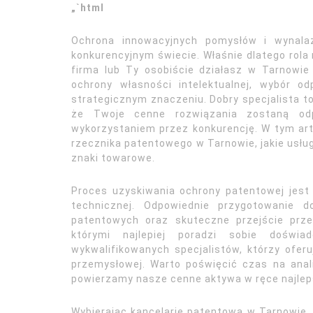
„`html
Ochrona innowacyjnych pomysłów i wynala
konkurencyjnym świecie. Właśnie dlatego rola
firma lub Ty osobiście działasz w Tarnowie
ochrony własności intelektualnej, wybór o
strategicznym znaczeniu. Dobry specjalista to
że Twoje cenne rozwiązania zostaną odp
wykorzystaniem przez konkurencję. W tym art
rzecznika patentowego w Tarnowie, jakie usług
znaki towarowe.
Proces uzyskiwania ochrony patentowej jest
technicznej. Odpowiednie przygotowanie d
patentowych oraz skuteczne przejście prz
którymi najlepiej poradzi sobie doświa
wykwalifikowanych specjalistów, którzy ofer
przemysłowej. Warto poświęcić czas na anal
powierzamy nasze cenne aktywa w ręce najlep
Wybierając kancelarię patentową w Tarnowie, 