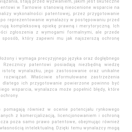
wiązania, stają przed wyzwaniem, jakim jest skuteczne
tentowi w Tarnowie stanowią nieocenione wsparcie na
alizy wykonalności patentowej, przez przygotowanie
ż po reprezentowanie wynalazcy w postępowaniu przed
rują kompleksową opiekę prawną i merytoryczną. Ich
ości zgłoszenia z wymogami formalnymi, ale przede
 sposób, który zapewni mu jak najszerszą ochronę
złożony i wymaga precyzyjnego języka oraz dogłębnego
 Rzecznicy patentowi posiadają niezbędną wiedzę
 istotę wynalazku, jego zastosowanie oraz unikalne
ch rozwiązań. Właściwie sformułowane zastrzeżenia
, dlatego ich przygotowanie powierzone powinno być
iego wsparcia, wynalazca może popełnić błędy, które
 ochrony.
e pomagają również w ocenie potencjału rynkowego
anych z komercjalizacją, licencjonowaniem i ochroną
racza poza samo prawo patentowe, obejmując również
własnością intelektualną. Dzięki temu wynalazcy mogą