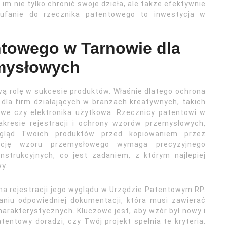
im nie tylko chronić swoje dzieła, ale także efektywnie
aufanie do rzecznika patentowego to inwestycja w
ntowego w Tarnowie dla
mysłowych
ą rolę w sukcesie produktów. Właśnie dlatego ochrona
la firm działających w branżach kreatywnych, takich
we czy elektronika użytkowa. Rzecznicy patentowi w
akresie rejestracji i ochrony wzorów przemysłowych,
ygląd Twoich produktów przed kopiowaniem przez
rację wzoru przemysłowego wymaga precyzyjnego
nstrukcyjnych, co jest zadaniem, z którym najlepiej
y.
a rejestracji jego wyglądu w Urzędzie Patentowym RP.
niu odpowiedniej dokumentacji, która musi zawierać
harakterystycznych. Kluczowe jest, aby wzór był nowy i
tentowy doradzi, czy Twój projekt spełnia te kryteria.