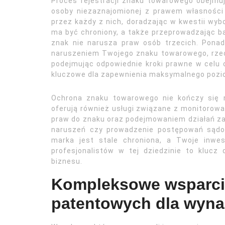
Proces rejestracji znaku towarowego obejmu
osoby niezaznajomionej z prawem własności
przez każdy z nich, doradzając w kwestii wyb
ma być chroniony, a także przeprowadzając ba
znak nie narusza praw osób trzecich. Pona
naruszeniem Twojego znaku towarowego, rzec
podejmując odpowiednie kroki prawne w celu 
kluczowe dla zapewnienia maksymalnego pozi
Ochrona znaku towarowego nie kończy się n
oferują również usługi związane z monitorow
praw do znaku oraz podejmowaniem działań za
naruszeń czy prowadzenie postępowań sądo
marka jest stale chroniona, a Twoje inwe
profesjonalistów w tej dziedzinie to klucz
biznesu.
Kompleksowe wsparci
patentowych dla wyna