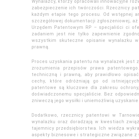
Wynalazcy, którzy opracowali innowacyjne roz
zabezpieczenie ich twórczości. Rzecznicy pa
każdym etapie tego procesu. Od wstępnej an
szczegółowej dokumentacji zgłoszeniowej, a
Urzędem Patentowym RP – specjaliści ci ofe
zadaniem jest nie tylko zapewnienie zgodn
wszystkim skuteczne opisanie wynalazku w
prawną.
Proces uzyskania patentu na wynalazek jest 
zrozumienia przepisów prawa patentowego.
techniczną i prawną, aby prawidłowo opisać
cechy, które odróżniają go od istniejący
patentowe są kluczowe dla zakresu ochrony
doświadczonemu specjaliście. Bez odpowiedn
zniweczą jego wysiłki i uniemożliwią uzyskanie
Dodatkowo, rzecznicy patentowi w Tarnowi
wynalazku oraz doradzają w kwestiach związ
tajemnicy przedsiębiorstwa. Ich wiedza wyk
aspekty biznesowe i strategiczne związane z 