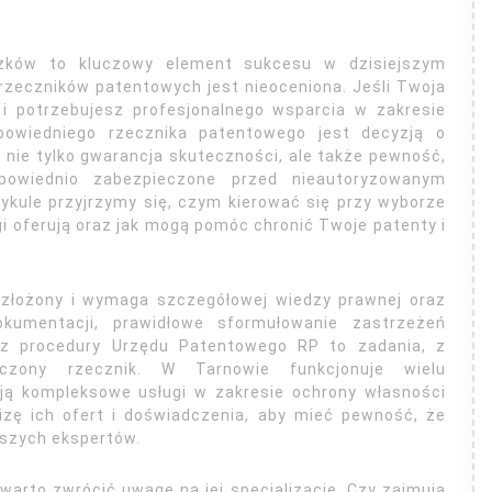
zków to kluczowy element sukcesu w dzisiejszym
 rzeczników patentowych jest nieoceniona. Jeśli Twoja
 i potrzebujesz profesjonalnego wsparcia w zakresie
dpowiedniego rzecznika patentowego jest decyzją o
 nie tylko gwarancja skuteczności, ale także pewność,
owiednio zabezpieczone przed nieautoryzowanym
ykule przyjrzymy się, czym kierować się przy wyborze
i oferują oraz jak mogą pomóc chronić Twoje patenty i
 złożony i wymaga szczegółowej wiedzy prawnej oraz
okumentacji, prawidłowe sformułowanie zastrzeżeń
ez procedury Urzędu Patentowego RP to zadania, z
dczony rzecznik. W Tarnowie funkcjonuje wielu
ują kompleksowe usługi w zakresie ochrony własności
izę ich ofert i doświadczenia, aby mieć pewność, że
szych ekspertów.
warto zwrócić uwagę na jej specjalizację. Czy zajmują