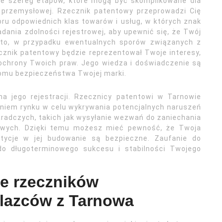
je szereg etapów, które mogą być skomplikowane dla
 przemysłowej. Rzecznik patentowy przeprowadzi Cię
oru odpowiednich klas towarów i usług, w których znak
dania zdolności rejestrowej, aby upewnić się, że Twój
dto, w przypadku ewentualnych sporów związanych z
znik patentowy będzie reprezentował Twoje interesy,
ochrony Twoich praw. Jego wiedza i doświadczenie są
omu bezpieczeństwa Twojej marki.
a jego rejestracji. Rzecznicy patentowi w Tarnowie
aniem rynku w celu wykrywania potencjalnych naruszeń
radczych, takich jak wysyłanie wezwań do zaniechania
wych. Dzięki temu możesz mieć pewność, że Twoja
stycje w jej budowanie są bezpieczne. Zaufanie do
 do długoterminowego sukcesu i stabilności Twojego
e rzeczników
lazców z Tarnowa