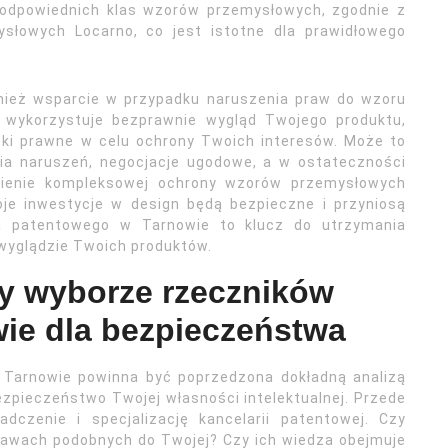
 odpowiednich klas wzorów przemysłowych, zgodnie z
słowych Locarno, co jest istotne dla prawidłowego
nież wsparcie w przypadku naruszenia praw do wzoru
a wykorzystuje bezprawnie wygląd Twojego produktu,
oki prawne w celu ochrony Twoich interesów. Może to
a naruszeń, negocjacje ugodowe, a w ostateczności
ienie kompleksowej ochrony wzorów przemysłowych
oje inwestycje w design będą bezpieczne i przyniosą
ka patentowego w Tarnowie to klucz do utrzymania
 wyglądzie Twoich produktów.
zy wyborze rzeczników
ie dla bezpieczeństwa
 Tarnowie powinna być poprzedzona dokładną analizą
ezpieczeństwo Twojej własności intelektualnej. Przede
czenie i specjalizację kancelarii patentowej. Czy
awach podobnych do Twojej? Czy ich wiedza obejmuje