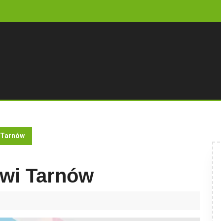
 Tarnów
owi Tarnów