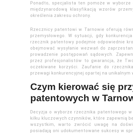
Ponadto, specjalista ten pomoże w wyborze
międzynarodową klasyfikacją wzorów przemy
określenia zakresu ochrony.
Rzecznicy patentowi w Tarnowie oferują rów
przemysłowego. W sytuacji, gdy konkurencj
rzecznik patentowy podejmie odpowiednie kr
obejmować wysyłanie wezwań do zaprzestani
prowadzenie postępowań sądowych. Zapewn
przez profesjonalistów to gwarancja, że Tw
oczekiwane korzyści. Zaufanie do rzeczni
przewagi konkurencyjnej opartej na unikalnym
Czym kierować się pr
patentowych w Tarnow
Decyzja o wyborze rzecznika patentowego w
kilku kluczowych czynników, które zapewnią b
wszystkim, warto zwrócić uwagę na doświad
posiadają oni udokumentowane sukcesy w spr