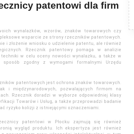
zecznicy patentowi dla firm
swoich wynalazków, wzorów, znaków towarowych czy
pleksowe wsparcie ze strony rzeczników patentowych.
e i złożenie wniosku o udzielenie patentu, ale również
tegicznych. Rzecznik patentowy pomaga w analizie
 techniki w celu oceny nowości wynalazku, a także w
 w sposób zgodny z wymogami formalnymi Urzędu
czników patentowych jest ochrona znaków towarowych.
jak i międzynarodowych, pozwalających firmom na
kach. Rzecznik doradzi w wyborze odpowiedniej klasy
fikacji Towarów i Usług, a także przeprowadzi badanie
ć ryzyko kolizji z istniejącymi oznaczeniami.
ecznicy patentowi w Płocku zajmują się również
ronią wygląd produktu. Ich ekspertyza jest również