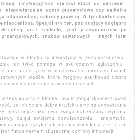
iznesu, innowacyjność stanowi klucz do sukcesu i
e, niepowtarzalne wzory przemysłowe czy unikalne
a odpowiedniej ochrony prawnej. W tym kontekście,
ę nieoceniona. Specjalista ten, posiadający dogłębną
ektualnej oraz techniki, jest przewodnikiem po
 przemysłowych, znaków towarowych i innych form
entowego w Płocku to inwestycja w bezpieczeństwo i
cznik nie tylko pomaga w skutecznym zgłoszeniu i
ież monitoruje rynek w poszukiwaniu naruszeń Twoich
osztownych błędów, które mogłyby skutkować utratą
a pozwy o naruszenie praw osób trzecich.
 przedsiębiorcy z Płocka i okolic mogą skoncentrować
ność, że ich cenne dobra intelektualne są odpowiednio
y rejestracji znaku towarowego jest złożony i wymaga
ntowy, dzięki swojemu doświadczeniu i znajomości
inimalizując ryzyko odrzucenia wniosku przez Urząd
 jest fundamentem skutecznej ochrony innowacji.