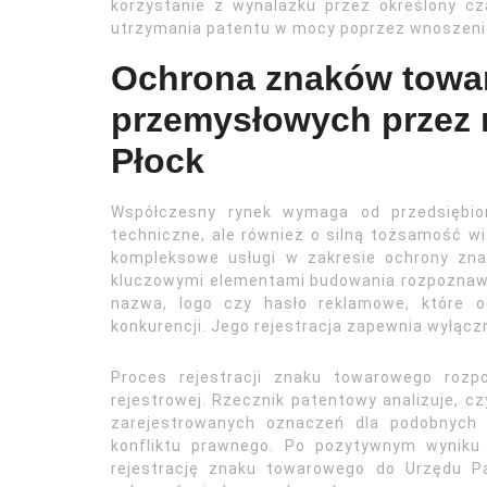
korzystanie z wynalazku przez określony c
utrzymania patentu w mocy poprzez wnoszeni
Ochrona znaków towa
przemysłowych przez 
Płock
Współczesny rynek wymaga od przedsiębior
techniczne, ale również o silną tożsamość wi
kompleksowe usługi w zakresie ochrony zn
kluczowymi elementami budowania rozpoznawaln
nazwa, logo czy hasło reklamowe, które od
konkurencji. Jego rejestracja zapewnia wyłącz
Proces rejestracji znaku towarowego rozp
rejestrowej. Rzecznik patentowy analizuje, cz
zarejestrowanych oznaczeń dla podobnych 
konfliktu prawnego. Po pozytywnym wyniku 
rejestrację znaku towarowego do Urzędu P