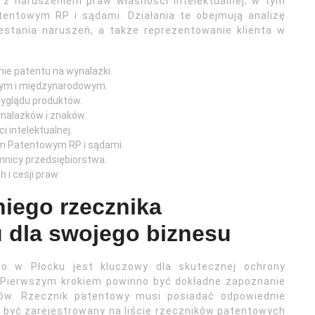
z naruszeniem praw własności intelektualnej, w tym
ntowym RP i sądami. Działania te obejmują analizę
stania naruszeń, a także reprezentowanie klienta w
ie patentu na wynalazki.
wym i międzynarodowym.
yglądu produktów.
ynalazków i znaków.
 intelektualnej.
m Patentowym RP i sądami.
mnicy przedsiębiorstwa.
 i cesji praw.
iego rzecznika
 dla swojego biznesu
o w Płocku jest kluczowy dla skutecznej ochrony
j. Pierwszym krokiem powinno być dokładne zapoznanie
atów. Rzecznik patentowy musi posiadać odpowiednie
e być zarejestrowany na liście rzeczników patentowych