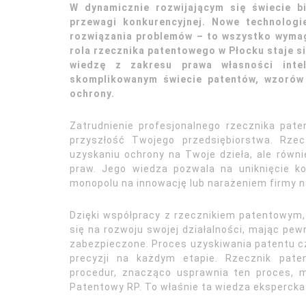
W dynamicznie rozwijającym się świecie b
przewagi konkurencyjnej. Nowe technologi
rozwiązania problemów – to wszystko wymag
rola rzecznika patentowego w Płocku staje si
wiedzę z zakresu prawa własności intel
skomplikowanym świecie patentów, wzorów
ochrony.
Zatrudnienie profesjonalnego rzecznika pat
przyszłość Twojego przedsiębiorstwa. Rze
uzyskaniu ochrony na Twoje dzieła, ale równ
praw. Jego wiedza pozwala na uniknięcie k
monopolu na innowację lub narażeniem firmy n
Dzięki współpracy z rzecznikiem patentowym,
się na rozwoju swojej działalności, mając pew
zabezpieczone. Proces uzyskiwania patentu cz
precyzji na każdym etapie. Rzecznik pate
procedur, znacząco usprawnia ten proces, m
Patentowy RP. To właśnie ta wiedza ekspercka