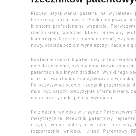
Proces uzyskiwania patentu na wynalazek j
Rzecznicy patentowi z Płocka odgrywają k
klientom profesjonalne wsparcie. Pierwszy
rzecznikiem, podczas której omawiany jes
komercyjny. Rzecznik pomaga ocenić, czy wynal
nowy, posiada poziom wynalazczy i nadaje się
Następnie rzecznik patentowy przeprowadza b
na celu ustalenie, czy podobne rozwiązania nie
patentach lub innych źródłach. Wyniki tego b
oraz na ewentualne zmodyfikowanie wniosku, a
Po pozytywnej ocenie, rzecznik przystępuje
musi być bardzo precyzyjnie sformułowany, za
opisu oraz rysunki, jeśli są wymagane.
Po złożeniu wniosku w Urzędzie Patentowym R
merytoryczne. Rzecznik patentowy reprezen
urzędu, wnosi opłaty i w razie potrzeby 
rozpatrzenia wniosku, Urząd Patentowy R