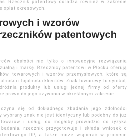
zas. Rzecznik patentowy doradza również w zakresie
e opłat okresowych.
rowych i wzorów
rzeczników patentowych
ców dbałości nie tylko o innowacyjne rozwiązania
zualną i markę. Rzecznicy patentowi w Płocku oferują
aków towarowych i wzorów przemysłowych, które są
ości i lojalności klientów. Znak towarowy to symbol,
różnia produkty lub usługi jednej firmy od oferty
ne prawo do jego używania w określonym zakresie.
oczyna się od dokładnego zbadania jego zdolności
y wybrany znak nie jest identyczny lub podobny do już
towarów i usług, co mogłoby prowadzić do ryzyka
badania, rzecznik przygotowuje i składa wniosek o
atentowego RP, a także może wspierać w procesie