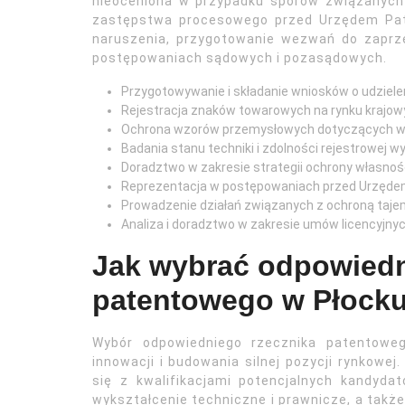
nieoceniona w przypadku sporów związanych 
zastępstwa procesowego przed Urzędem Pate
naruszenia, przygotowanie wezwań do zaprze
postępowaniach sądowych i pozasądowych.
Przygotowywanie i składanie wniosków o udzielen
Rejestracja znaków towarowych na rynku krajo
Ochrona wzorów przemysłowych dotyczących w
Badania stanu techniki i zdolności rejestrowej w
Doradztwo w zakresie strategii ochrony własności
Reprezentacja w postępowaniach przed Urzęde
Prowadzenie działań związanych z ochroną taje
Analiza i doradztwo w zakresie umów licencyjnych
Jak wybrać odpowiedn
patentowego w Płocku
Wybór odpowiedniego rzecznika patentoweg
innowacji i budowania silnej pozycji rynkowe
się z kwalifikacjami potencjalnych kandyd
wykształcenie techniczne i prawnicze, a takż