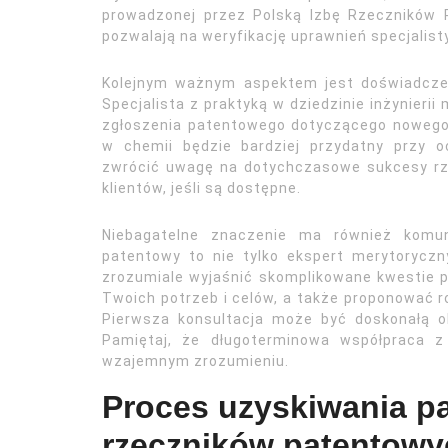
prowadzonej przez Polską Izbę Rzeczników P
pozwalają na weryfikację uprawnień specjalisty
Kolejnym ważnym aspektem jest doświadczeni
Specjalista z praktyką w dziedzinie inżynieri
zgłoszenia patentowego dotyczącego nowego
w chemii będzie bardziej przydatny przy o
zwrócić uwagę na dotychczasowe sukcesy rz
klientów, jeśli są dostępne.
Niebagatelne znaczenie ma również komun
patentowy to nie tylko ekspert merytoryczny
zrozumiale wyjaśnić skomplikowane kwestie p
Twoich potrzeb i celów, a także proponować 
Pierwsza konsultacja może być doskonałą o
Pamiętaj, że długoterminowa współpraca z
wzajemnym zrozumieniu.
Proces uzyskiwania pa
rzeczników patentowy