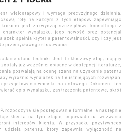
est wieloetapowy i wymaga precyzyjnego działania.
luczową rolę na każdym z tych etapów, zapewniając
m krokiem jest zazwyczaj szczegółowa konsultacja z
t charakter wynalazku, jego nowość oraz potencjał
azek spełnia kryteria patentowalności, czyli czy jest
 do przemysłowego stosowania.
adanie stanu techniki. Jest to kluczowy etap, mający
 zostały już wcześniej opisane w dostępnej literaturze,
adania pozwalają na ocenę szans na uzyskanie patentu
by wyróżnić wynalazek na tle istniejących rozwiązań.
 do przygotowania wniosku patentowego. Dokument ten
wierać opis wynalazku, zastrzeżenia patentowe, skrót
P, rozpoczyna się postępowanie formalne, a następnie
tuje klienta na tym etapie, odpowiada na wezwania
broni interesów klienta. W przypadku pozytywnego
P udziela patentu, który zapewnia wyłączność na