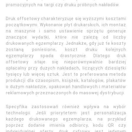
promocyjnych na targi czy druku próbnych nakładów.
Druk offsetowy charakteryzuje się wyższymi kosztami
początkowymi. Wykonanie płyt drukarskich, ich montaż
na maszynie i samo ustawienie sprzętu generuje
znaczące wydatki, które nie zależą od liczby
drukowanych egzemplarzy. Jednakże, gdy już te koszty
zostaną poniesione, koszt druku kolejnych
egzemplarzy spada drastycznie. Dlatego druk
offsetowy staje się nieporównywalnie bardziej
opłacalny przy dużych nakładach, liczących dziesiątki
tysięcy lub więcej sztuk. Jest to preferowana metoda
produkcji dla czasopism, książek, katalogów, plakatów
o dużym nakładzie, opakowań handlowych i materiałów
reklamowych przeznaczonych do masowej dystrybucji.
Specyfika zastosowań również wpływa na wybór
technologii. Jeśli priorytetem jest personalizacja
każdego drukowanego egzemplarza, na przykład
poprzez dodanie imienia odbiorcy, kodu QR czy
indywidualnej oferty, druk cyfrowy jest jedynym