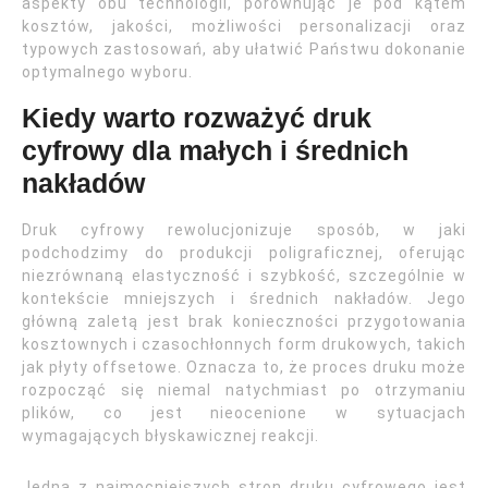
aspekty obu technologii, porównując je pod kątem
kosztów, jakości, możliwości personalizacji oraz
typowych zastosowań, aby ułatwić Państwu dokonanie
optymalnego wyboru.
Kiedy warto rozważyć druk
cyfrowy dla małych i średnich
nakładów
Druk cyfrowy rewolucjonizuje sposób, w jaki
podchodzimy do produkcji poligraficznej, oferując
niezrównaną elastyczność i szybkość, szczególnie w
kontekście mniejszych i średnich nakładów. Jego
główną zaletą jest brak konieczności przygotowania
kosztownych i czasochłonnych form drukowych, takich
jak płyty offsetowe. Oznacza to, że proces druku może
rozpocząć się niemal natychmiast po otrzymaniu
plików, co jest nieocenione w sytuacjach
wymagających błyskawicznej reakcji.
Jedną z najmocniejszych stron druku cyfrowego jest