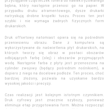
przyciąganie cząsteczek tonera do naelektryzowanego
bębna, który następnie przenosi go na papier. W
przypadku druku atramentowego, dysze drukarki
natryskują drobne kropelki tuszu. Proces ten jest
szybki i nie wymaga żadnych fizycznych form
drukarskich.
Druk offsetowy natomiast opiera się na pośrednim
przeniesieniu obrazu. Dane z komputera są
wykorzystywane do naświetlenia płyt drukarskich, na
których tworzy się obraz w postaci obszarów
odbijających farbę (olej) i obszarów przyjmujących
wodę. Następnie farba z płyty jest przenoszona na
cylinder zwojowy (będący pośrednim nośnikiem), a
dopiero z niego na docelowe podłoże. Ten proces, choć
bardziej złożony, pozwala na uzyskanie bardzo
wysokiej jakości i precyzji.
Czas realizacji jest kolejnym istotnym czynnikiem.
Druk cyfrowy jest znacznie szybszy, ponieważ
eliminuje etap przygotowania form. Można rozpocząć