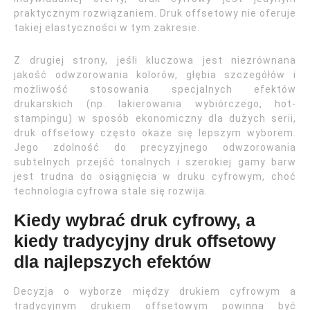
praktycznym rozwiązaniem. Druk offsetowy nie oferuje
takiej elastyczności w tym zakresie.
Z drugiej strony, jeśli kluczowa jest niezrównana
jakość odwzorowania kolorów, głębia szczegółów i
możliwość stosowania specjalnych efektów
drukarskich (np. lakierowania wybiórczego, hot-
stampingu) w sposób ekonomiczny dla dużych serii,
druk offsetowy często okaże się lepszym wyborem.
Jego zdolność do precyzyjnego odwzorowania
subtelnych przejść tonalnych i szerokiej gamy barw
jest trudna do osiągnięcia w druku cyfrowym, choć
technologia cyfrowa stale się rozwija.
Kiedy wybrać druk cyfrowy, a
kiedy tradycyjny druk offsetowy
dla najlepszych efektów
Decyzja o wyborze między drukiem cyfrowym a
tradycyjnym drukiem offsetowym powinna być