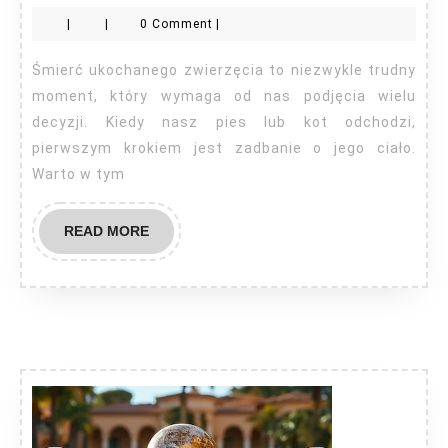
należy
|
|
0 Comment
|
zrobić
po
Śmierć ukochanego zwierzęcia to niezwykle trudny
śmierci
moment, który wymaga od nas podjęcia wielu
naszego
decyzji. Kiedy nasz pies lub kot odchodzi,
pierwszym krokiem jest zadbanie o jego ciało.
psa
Warto w tym
lub
kotka?
READ
READ MORE
MORE