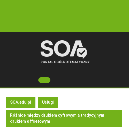
Skip
to
content
Open
Button
SOA.edu.pl
Usługi
Różnice między drukiem cyfrowym a tradycyjnym
drukiem offsetowym