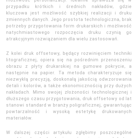
możliwość personalizacji. Idealnie sprawdza się w
przypadku krótkich i średnich nakładów, gdzie
kluczowa jest możliwość szybkiej realizacji i druku
zmiennych danych. Jego prostota technologiczna, brak
potrzeby przygotowania form drukarskich i możliwość
natychmiastowego rozpoczęcia druku czynią go
atrakcyjnym rozwiązaniem dla wielu zastosowań.
Z kolei druk offsetowy, będący rozwinięciem techniki
litograficznej, opiera się na pośrednim przenoszeniu
obrazu z płyty drukarskiej na gumowe pokrycie, a
następnie na papier. Ta metoda charakteryzuje się
niezwykłą precyzją, doskonałą jakością odwzorowania
detali i kolorów, a także ekonomicznością przy dużych
nakładach. Mimo swojej złożoności technologicznej i
dłuższego czasu przygotowania, druk offsetowy od lat
stanowi standard w branży poligraficznej, gwarantując
powtarzalność i wysoką estetykę drukowanych
materiałów.
W dalszej części artykułu zgłębimy poszczególne