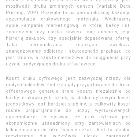
możliwość druku zmiennych danych (Variable Data
Printing, VDP). Pozwala to na personalizację każdego
egzemplarza drukowanego materiału. Wyobraźmy
sobie kampanię marketingową, w której każdy list,
zaproszenie czy ulotka zawiera imię odbiorcy, jego
historię zakupów czy specjalnie dopasowaną ofertę.
Taka personalizacja znacząco zwiększa
zaangażowanie odbiorcy i skuteczność przekazu, co
jest trudne, a często niemożliwe do osiągnięcia przy
użyciu tradycyjnego druku offsetowego.
Koszt druku cyfrowego jest zazwyczaj niższy dla
małych nakładów. Podczas gdy przygotowanie do druku
offsetowego generuje stałe koszty niezależnie od
liczby drukowanych sztuk, w druku cyfrowym koszt
jednostkowy jest bardziej stabilny, a całkowity koszt
rośnie proporcjonalnie do liczby wydrukowanych
egzemplarzy. To sprawia, że druk cyfrowy jest
ekonomicznie uzasadniony przy zamówieniach od
kilkudziesięciu do kilku tysięcy sztuk. Jest to idealne
rozwiązanie dla wizytówek, ulotek, zaproszeń,