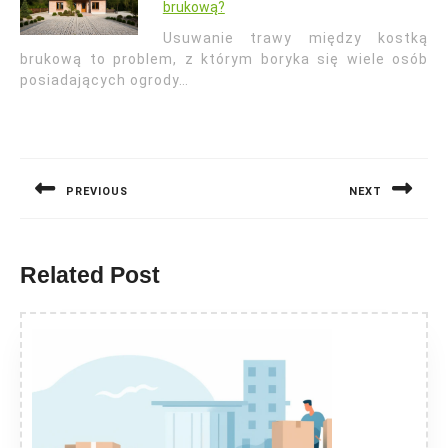
brukową?
Usuwanie trawy między kostką
brukową to problem, z którym boryka się wiele osób
posiadających ogrody…
Nawigacja
wpisu
PREVIOUS
NEXT
Previous
Next
post:
post:
Related Post