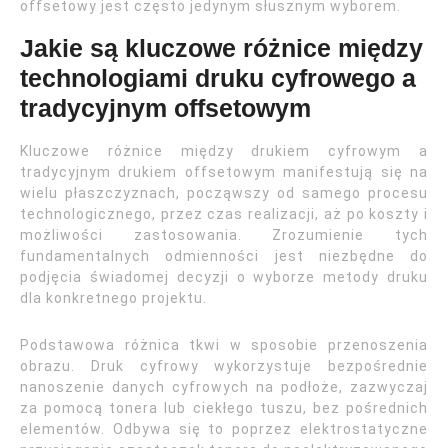
offsetowy jest często jedynym słusznym wyborem.
Jakie są kluczowe różnice między
technologiami druku cyfrowego a
tradycyjnym offsetowym
Kluczowe różnice między drukiem cyfrowym a
tradycyjnym drukiem offsetowym manifestują się na
wielu płaszczyznach, począwszy od samego procesu
technologicznego, przez czas realizacji, aż po koszty i
możliwości zastosowania. Zrozumienie tych
fundamentalnych odmienności jest niezbędne do
podjęcia świadomej decyzji o wyborze metody druku
dla konkretnego projektu.
Podstawowa różnica tkwi w sposobie przenoszenia
obrazu. Druk cyfrowy wykorzystuje bezpośrednie
nanoszenie danych cyfrowych na podłoże, zazwyczaj
za pomocą tonera lub ciekłego tuszu, bez pośrednich
elementów. Odbywa się to poprzez elektrostatyczne