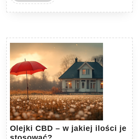
MORE
Olejki CBD – w jakiej ilości je
Olejki
stosować?