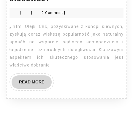
CBD
|
|
0 Comment
|
–
w
„`html Olejki CBD, pozyskiwane z konopi siewnych,
jakiej
zyskują coraz większą popularność jako naturalny
ilości
sposób na wsparcie ogólnego samopoczucia i
łagodzenie różnorodnych dolegliwości. Kluczowym
je
aspektem ich skutecznego stosowania jest
stosować?
właściwe dobranie
READ
READ MORE
MORE