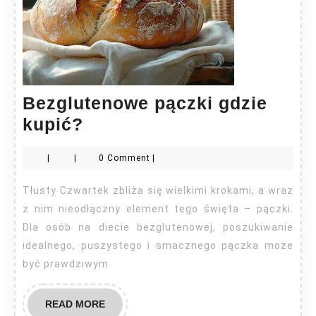
Bezglutenowe pączki gdzie
Bezglutenowe
kupić?
pączki
|
|
0 Comment
|
gdzie
kupić?
Tłusty Czwartek zbliża się wielkimi krokami, a wraz
z nim nieodłączny element tego święta – pączki.
Dla osób na diecie bezglutenowej, poszukiwanie
idealnego, puszystego i smacznego pączka może
być prawdziwym
READ
READ MORE