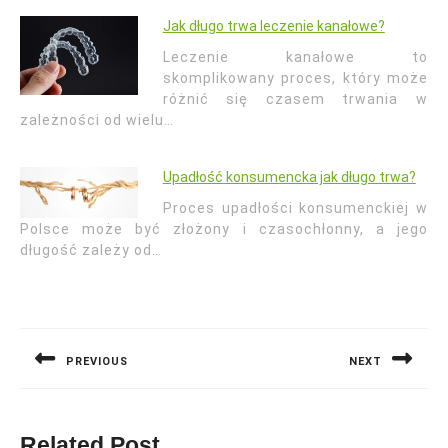
Jak długo trwa leczenie kanałowe?
Leczenie kanałowe to
skomplikowany proces, który może
różnić się czasem trwania w
zależności od wielu…
Upadłość konsumencka jak długo trwa?
Proces upadłości konsumenckiej w
Polsce może być złożony i czasochłonny, a jego
długość zależy od…
Nawigacja
wpisu
PREVIOUS
NEXT
Previous
Next
post:
post:
Related Post