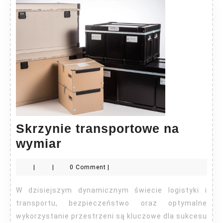
Skrzynie transportowe na
Skrzynie
wymiar
transportowe
|
|
0 Comment
|
na
wymiar
W dzisiejszym dynamicznym świecie logistyki i
transportu, bezpieczeństwo oraz optymalne
wykorzystanie przestrzeni są kluczowe dla sukcesu