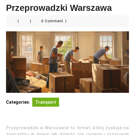
Przeprowadzki Warszawa
|
|
0 Comment
|
Categories:
Transport
Przeprowadzki w Warszawie to temat, który zyskuje na
znaczeniu w miarę jak miasto się rozwija i przyciąga