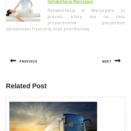
Rehabilitacja Warszawa
Rehabilitacja w Warszawie to
proces, który ma na celu
przywrócenie pacjentom
sprawności fizycznej oraz psychicznej…
Nawigacja
wpisu
PREVIOUS
NEXT
Previous
Next
post:
post:
Related Post