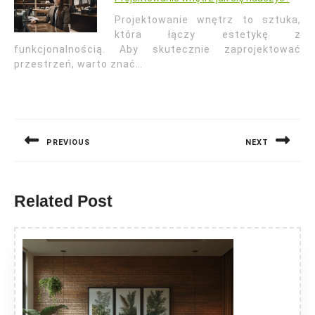
Projektowanie wnętrz to sztuka,
która łączy estetykę z
funkcjonalnością. Aby skutecznie zaprojektować
przestrzeń, warto znać…
Nawigacja
wpisu
PREVIOUS
NEXT
Previous
Next
post:
post:
Related Post