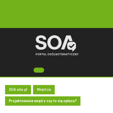
Skip
to
content
Open
Button
SOA.edu.pl
Wnętrza
Projektowanie wnętrz czy to się opłaca?