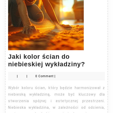
Jaki kolor ścian do
Jaki
niebieskiej wykładziny?
kolor
|
|
0 Comment
|
ścian
do
Wybór koloru ścian, który będzie harmonizował z
niebiesk
niebieską wykładziną, może być kluczowy dla
wykładz
stworzenia spójnej i estetycznej przestrzeni.
Niebieska wykładzina, w zależności od odcienia,