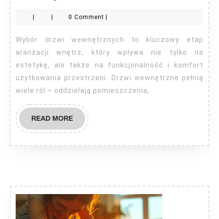
wybrać
|
|
0 Comment
|
drzwi
wewnętrzne?
Wybór drzwi wewnętrznych to kluczowy etap
aranżacji wnętrz, który wpływa nie tylko na
estetykę, ale także na funkcjonalność i komfort
użytkowania przestrzeni. Drzwi wewnętrzne pełnią
wiele ról – oddzielają pomieszczenia,
READ
READ MORE
MORE