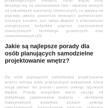
proekologicznych. Ponadto, coraz więcej osób
decyduje się na zastosowanie farb i lakierów wolnych
od szkodliwych substancji chemicznych, co wpływa na
poprawę jakości powietrza wewnątrz pomieszczeń.
Istotnym trendem jest także dbałość o efektywność
energetyczną budynków poprzez zastosowanie
nowoczesnych technologii grzewczych oraz
oświetleniowych LED.
Jakie są najlepsze porady dla
osób planujących samodzielne
projektowanie wnętrz?
Dla osób planujących samodzielne projektowanie
wnętrz istnieje wiele praktycznych wskazówek, które
mogą ułatwić ten proces i pomóc uniknąć typowych
błędów. Przede wszystkim warto zacząć od
dokładnego zaplanowania budżetu – określenie
maksymalnych wydatków pozwoli uniknąć
nieprzyjemnych niespodzianek podczas realizacji