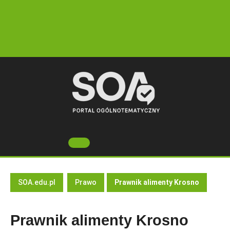
Skip
to
content
Open
Button
SOA.edu.pl
Prawo
Prawnik alimenty Krosno
Prawnik alimenty Krosno