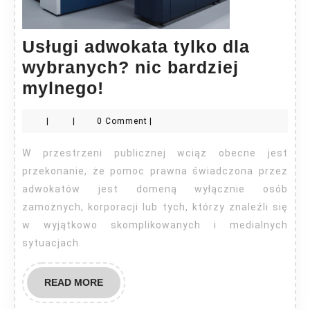
Usługi adwokata tylko dla
wybranych? nic bardziej
Usługi
mylnego!
adwokata
|
|
0 Comment
|
tylko
dla
W przestrzeni publicznej wciąż obecne jest
wybranych?
przekonanie, że pomoc prawna świadczona przez
nic
adwokatów jest domeną wyłącznie osób
zamożnych, korporacji lub tych, którzy znaleźli się
bardziej
w wyjątkowo skomplikowanych i medialnych
mylnego!
sytuacjach.
READ
READ MORE
MORE