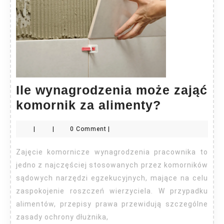
Ile wynagrodzenia może zająć
Ile
komornik za alimenty?
wynagrod
|
|
0 Comment
|
może
zająć
Zajęcie komornicze wynagrodzenia pracownika to
komornik
jedno z najczęściej stosowanych przez komorników
za
sądowych narzędzi egzekucyjnych, mające na celu
zaspokojenie roszczeń wierzyciela. W przypadku
alimenty?
alimentów, przepisy prawa przewidują szczególne
zasady ochrony dłużnika,