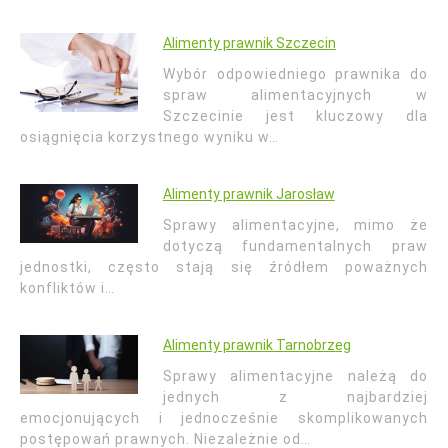
Alimenty prawnik Szczecin
Wybór odpowiedniego prawnika do
spraw alimentacyjnych w
Szczecinie jest kluczowy dla
osiągnięcia korzystnego wyniku w…
Alimenty prawnik Jarosław
Sprawy alimentacyjne, mimo że
dotyczą fundamentalnych praw
jednostki, często stają się źródłem poważnych
konfliktów i…
Alimenty prawnik Tarnobrzeg
Sprawy alimentacyjne należą do
jednych z najbardziej
emocjonujących i jednocześnie skomplikowanych
postępowań prawnych. Niezależnie od…