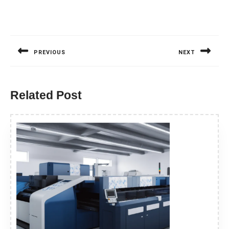
Nawigacja
wpisu
PREVIOUS
NEXT
Previous
Next
post:
post:
Related Post