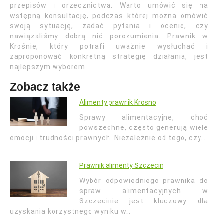
przepisów i orzecznictwa. Warto umówić się na
wstępną konsultację, podczas której można omówić
swoją sytuację, zadać pytania i ocenić, czy
nawiązaliśmy dobrą nić porozumienia. Prawnik w
Krośnie, który potrafi uważnie wysłuchać i
zaproponować konkretną strategię działania, jest
najlepszym wyborem.
Zobacz także
Alimenty prawnik Krosno
Sprawy alimentacyjne, choć
powszechne, często generują wiele
emocji i trudności prawnych. Niezależnie od tego, czy…
Prawnik alimenty Szczecin
Wybór odpowiedniego prawnika do
spraw alimentacyjnych w
Szczecinie jest kluczowy dla
uzyskania korzystnego wyniku w…