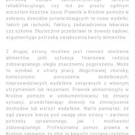
rehabilitacyjnego, czy też po prostu ogólnym
wzrostem kosztów życia. Prawnik w Krośnie pomoże w
zebraniu dowodów potwierdzających te nowe wydatki,
takich jak rachunki, faktury, zaświadczenia lekarskie
czy szkolne. Skutecznie przedstawi te dowody sądowi,
argumentując potrzebę zwiększenia kwoty alimentów.
Z drugiej strony, możliwe jest również obniżenie
alimentów, jeśli sytuacja finansowa rodzica
zobowiązanego uległa znacznemu pogorszeniu. Może
to wynikać z utraty pracy, długotrwałej choroby,
konieczności ponoszenia dodatkowych,
nieprzewidzianych wydatków związanych z własnym
utrzymaniem lub leczeniem. Prawnik alimentacyjny w
Krośnie pomoże w udokumentowaniu tej zmiany
sytuacji, przedstawiając dowody na zmniejszenie
dochodów lub wzrost wydatków. Warto pamiętać, że
sąd zawsze bierze pod uwagę obie strony – zarówno
potrzeby uprawnionego, jak i możliwości
zobowiązanego. Profesjonalna pomoc prawna w
Krośnie zapewnia, że obie te kwestie zostaną rzetelnie