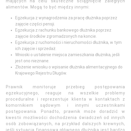
mających na celu skuteczne ściągnięcie zaległych
alimentów. Mogą to być między innymi:
Egzekucja z wynagrodzenia za pracę dłużnika poprzez
zajęcie części pensji.
Egzekucja z rachunku bankowego dłużnika poprzez
zajęcie środków zgromadzonych na koncie.
Egzekucja z ruchomości i nieruchomości dłużnika, w tym
ich zajęcie i sprzedaż.
Wnioski o ustalenie miejsca zamieszkania dłużnika, jeśli
jest ono nieznane.
Złożenie wniosku o wpisanie dłużnika alimentacyjnego do
Krajowego Rejestru Długów.
Prawnik monitoruje przebieg postępowania
egzekucyjnego, reaguje na wszelkie problemy
proceduralne i reprezentuje klienta w kontaktach z
komornikiem sądowym i innymi uczestnikami
postępowania. Ponadto, prawnik może doradzić w
kwestii możliwości dochodzenia świadczeń od innych
osób zobowiązanych, na przykład dalszych krewnych,
jeśli sytuacja finansowa głównego dłużnika jest bardzo