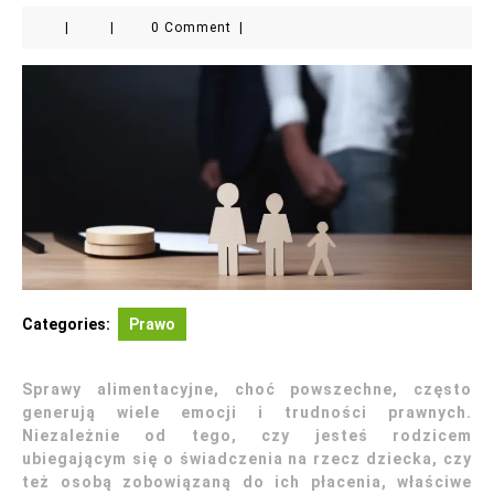
|
|
0 Comment
|
Categories:
Prawo
Sprawy alimentacyjne, choć powszechne, często
generują wiele emocji i trudności prawnych.
Niezależnie od tego, czy jesteś rodzicem
ubiegającym się o świadczenia na rzecz dziecka, czy
też osobą zobowiązaną do ich płacenia, właściwe