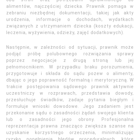
alimentów, najczęściej dziecka. Prawnik pomaga w
zebraniu niezbędnej dokumentacji, takiej jak akty
urodzenia, informacje o dochodach, wydatkach
związanych z utrzymaniem dziecka (koszty edukacji,
leczenia, wyżywienia, odzieży, zajęć dodatkowych).
Następnie, w zależności od sytuacji, prawnik może
podjąć próbę polubownego rozwiązania sprawy
poprzez negocjacje z drugą stroną lub jej
pełnomocnikiem. W przypadku braku porozumienia,
przygotowuje i składa do sądu pozew o alimenty,
dbając o jego poprawność formalną i merytoryczną. W
trakcie postępowania sądowego prawnik aktywnie
uczestniczy w rozprawach, przedstawia dowody,
przesłuchuje świadków, zadaje pytania biegłym i
formułuje wnioski dowodowe. Jego zadaniem jest
przekonanie sądu o zasadności żądań swojego klienta
lub o zasadności jego obrony. Profesjonalna
reprezentacja prawna znacząco zwiększa szanse na
uzyskanie korzystnego orzeczenia, minimalizując
ryzyko popełnienia błędów proceduralnych, które