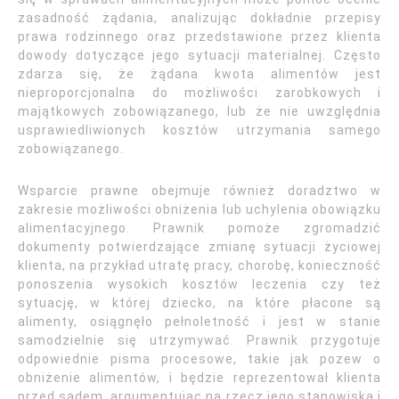
zasadność żądania, analizując dokładnie przepisy
prawa rodzinnego oraz przedstawione przez klienta
dowody dotyczące jego sytuacji materialnej. Często
zdarza się, że żądana kwota alimentów jest
nieproporcjonalna do możliwości zarobkowych i
majątkowych zobowiązanego, lub że nie uwzględnia
usprawiedliwionych kosztów utrzymania samego
zobowiązanego.
Wsparcie prawne obejmuje również doradztwo w
zakresie możliwości obniżenia lub uchylenia obowiązku
alimentacyjnego. Prawnik pomoże zgromadzić
dokumenty potwierdzające zmianę sytuacji życiowej
klienta, na przykład utratę pracy, chorobę, konieczność
ponoszenia wysokich kosztów leczenia czy też
sytuację, w której dziecko, na które płacone są
alimenty, osiągnęło pełnoletność i jest w stanie
samodzielnie się utrzymywać. Prawnik przygotuje
odpowiednie pisma procesowe, takie jak pozew o
obniżenie alimentów, i będzie reprezentował klienta
przed sądem, argumentując na rzecz jego stanowiska i