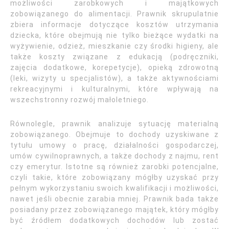
możliwości zarobkowych i majątkowych
zobowiązanego do alimentacji. Prawnik skrupulatnie
zbiera informacje dotyczące kosztów utrzymania
dziecka, które obejmują nie tylko bieżące wydatki na
wyżywienie, odzież, mieszkanie czy środki higieny, ale
także koszty związane z edukacją (podręczniki,
zajęcia dodatkowe, korepetycje), opieką zdrowotną
(leki, wizyty u specjalistów), a także aktywnościami
rekreacyjnymi i kulturalnymi, które wpływają na
wszechstronny rozwój małoletniego.
Równolegle, prawnik analizuje sytuację materialną
zobowiązanego. Obejmuje to dochody uzyskiwane z
tytułu umowy o pracę, działalności gospodarczej,
umów cywilnoprawnych, a także dochody z najmu, rent
czy emerytur. Istotne są również zarobki potencjalne,
czyli takie, które zobowiązany mógłby uzyskać przy
pełnym wykorzystaniu swoich kwalifikacji i możliwości,
nawet jeśli obecnie zarabia mniej. Prawnik bada także
posiadany przez zobowiązanego majątek, który mógłby
być źródłem dodatkowych dochodów lub zostać