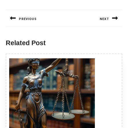
Nawigacja
wpisu
PREVIOUS
NEXT
Previous
Next
post:
post:
Related Post