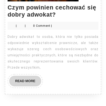
Czym powinien cechować się
Czym
dobry adwokat?
powinien
|
|
0 Comment
|
cechować
się
Dobry adwokat to osoba, która nie tylko posiada
dobry
odpowiednie wykształcenie prawnicze, ale także
adwokat?
wykazuje szereg cech osobowościowych oraz
umiejętności praktycznych, które są niezbędne do
skutecznego reprezentowania swoich klientów.
Przede wszystkim,
READ
READ MORE
MORE