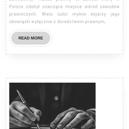
Polsce zdobył znaczące miejsce wśród zawodów
prawniczych. Wielu ludzi mylnie kojarzy jego
obowiązki wyłącznie z doradztwem prawnym,
READ
READ MORE
MORE