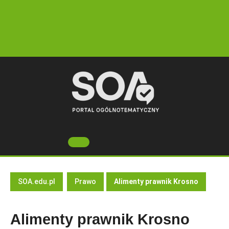
Skip
to
content
Open
Button
SOA.edu.pl
Prawo
Alimenty prawnik Krosno
Alimenty prawnik Krosno