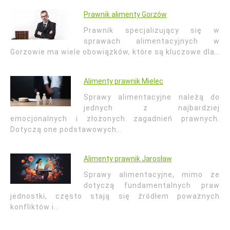
Prawnik alimenty Gorzów
Prawnik specjalizujący się w
sprawach alimentacyjnych w
Gorzowie ma wiele obowiązków, które są kluczowe dla…
Alimenty prawnik Mielec
Sprawy alimentacyjne należą do
jednych z najbardziej
emocjonalnych i złożonych zagadnień prawnych.
Dotyczą one podstawowych…
Alimenty prawnik Jarosław
Sprawy alimentacyjne, mimo że
dotyczą fundamentalnych praw
jednostki, często stają się źródłem poważnych
konfliktów i…