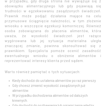
w przypadku, gdy druga strona nie wywiązuje się z
obowiązku alimentacyjnego lub gdy pojawiają się
trudności w egzekwowaniu zasądzonych świadczeń.
Prawnik może podjąć działania mające na celu
przymusowe ściągnięcie należności, w tym złożenie
wniosku o wszczęcie egzekucji komorniczej. Również
osoba zobowiązana do płacenia alimentów, która
uważa, że wysokość świadczeń jest rażąco
wygórowana lub jej sytuacja materialna uległa
znaczącej zmianie, powinna skonsultować się z
prawnikiem. Specjalista pomoże ocenić zasadność
ewentualnego wniosku o obniżenie alimentów i
reprezentować interesy klienta przed sądem.
Warto również pamiętać o tych sytuacjach:
Kiedy dochodzi do ustalenia alimentów po raz pierwszy.
Gdy chcesz zmienić wysokość zasądzonych już
alimentów.
W przypadku dochodzenia alimentów od dalszych
krewnych.
Gdy dochodzi do pozbawienia lub ograniczenia władzy