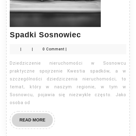
Spadki
Spadki Sosnowiec
Sosnowiec
|
|
0 Comment
|
Dziedziczenie nieruchomości w Sosnowcu
praktyczne spojrzenie Kwestia spadków, a w
szczególności dziedziczenia nieruchomości, to
temat, który w naszym regionie, w tym w
Sosnowcu, pojawia się niezwykle często. Jako
osoba od
READ
READ MORE
MORE