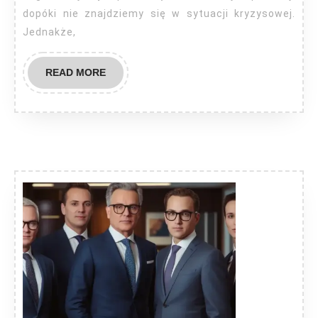
dopóki nie znajdziemy się w sytuacji kryzysowej.
Jednakże,
READ
READ MORE
MORE