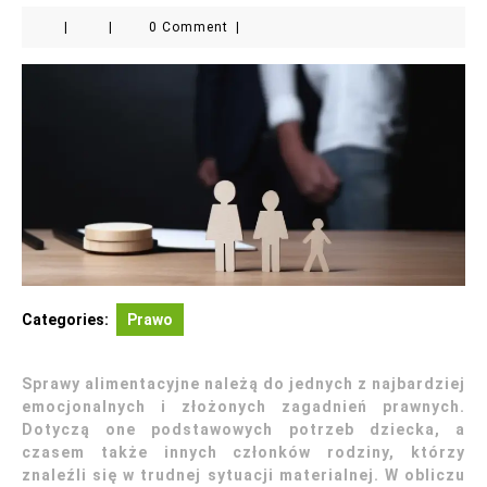
|
|
0 Comment
|
Categories:
Prawo
Sprawy alimentacyjne należą do jednych z najbardziej
emocjonalnych i złożonych zagadnień prawnych.
Dotyczą one podstawowych potrzeb dziecka, a
czasem także innych członków rodziny, którzy
znaleźli się w trudnej sytuacji materialnej. W obliczu