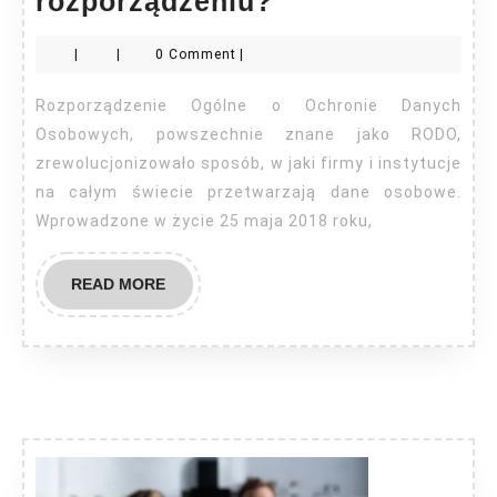
Doradztwo
rozporządzeniu?
RODO
|
|
0 Comment
|
–
co
Rozporządzenie Ogólne o Ochronie Danych
powinieneś
Osobowych, powszechnie znane jako RODO,
wiedzieć
zrewolucjonizowało sposób, w jaki firmy i instytucje
na całym świecie przetwarzają dane osobowe.
o
Wprowadzone w życie 25 maja 2018 roku,
nowym
unijnym
READ
READ MORE
rozporządzeniu
MORE