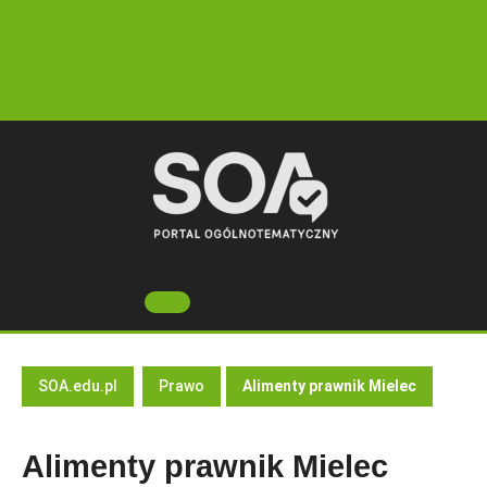
Skip
to
content
Open
Button
SOA.edu.pl
Prawo
Alimenty prawnik Mielec
Alimenty prawnik Mielec