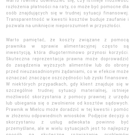
Warto również dowiedzieć się, czy istnieje możliwość
rozłożenia płatności na raty, co może być pomocne dla
osób znajdujących się w trudnej sytuacji finansowej.
Transparentność w kwestii kosztów buduje zaufanie i
pozwala na uniknięcie nieporozumień w przyszłości.
Warto pamiętać, że koszty związane z pomocą
prawnika w sprawie alimentacyjnej często są
inwestycją, która długoterminowo przynosi korzyści.
Skuteczna reprezentacja prawna może doprowadzić
do zasądzenia wyższych alimentów lub do obrony
przed nieuzasadnionymi żądaniami, co w efekcie może
oznaczać znaczące oszczędności lub zyski finansowe.
W niektórych przypadkach, gdy klient znajduje się w
szczególnie trudnej sytuacji materialnej, istnieje
możliwość skorzystania z pomocy prawnej z urzędu
lub ubiegania się o zwolnienie od kosztów sądowych.
Prawnik w Mielcu może doradzić w tej kwestii i pomóc
w złożeniu odpowiednich wniosków. Podjęcie decyzji o
skorzystaniu z usług adwokata powinno być
przemyślane, ale w wielu sytuacjach jest to najlepszy
sposób na skuteczne rozwiązanie problemów