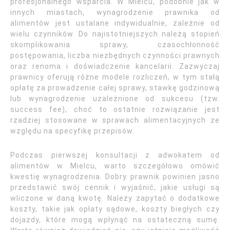
profesjonalnego wsparcia. W Mielcu, podobnie jak w
innych miastach, wynagrodzenie prawnika od
alimentów jest ustalane indywidualnie, zależnie od
wielu czynników. Do najistotniejszych należą stopień
skomplikowania sprawy, czasochłonność
postępowania, liczba niezbędnych czynności prawnych
oraz renoma i doświadczenie kancelarii. Zazwyczaj
prawnicy oferują różne modele rozliczeń, w tym stałą
opłatę za prowadzenie całej sprawy, stawkę godzinową
lub wynagrodzenie uzależnione od sukcesu (tzw.
success fee), choć to ostatnie rozwiązanie jest
rzadziej stosowane w sprawach alimentacyjnych ze
względu na specyfikę przepisów.
Podczas pierwszej konsultacji z adwokatem od
alimentów w Mielcu, warto szczegółowo omówić
kwestię wynagrodzenia. Dobry prawnik powinien jasno
przedstawić swój cennik i wyjaśnić, jakie usługi są
wliczone w daną kwotę. Należy zapytać o dodatkowe
koszty, takie jak opłaty sądowe, koszty biegłych czy
dojazdy, które mogą wpłynąć na ostateczną sumę.