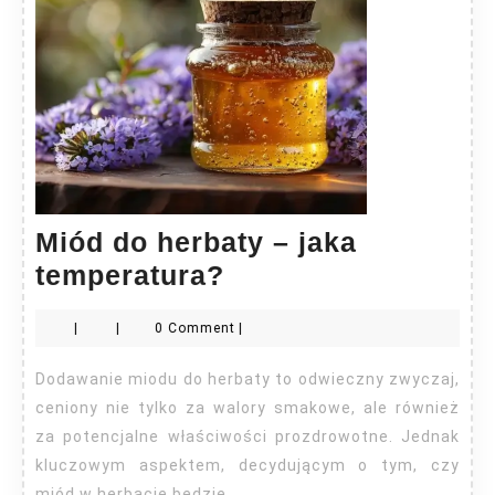
Miód do herbaty – jaka
Miód
temperatura?
do
|
|
0 Comment
|
herbaty
–
Dodawanie miodu do herbaty to odwieczny zwyczaj,
jaka
ceniony nie tylko za walory smakowe, ale również
temperatura?
za potencjalne właściwości prozdrowotne. Jednak
kluczowym aspektem, decydującym o tym, czy
miód w herbacie będzie