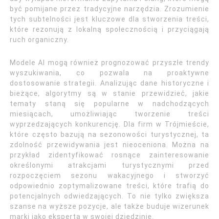
być pomijane przez tradycyjne narzędzia. Zrozumienie
tych subtelności jest kluczowe dla stworzenia treści,
które rezonują z lokalną społecznością i przyciągają
ruch organiczny.
Modele AI mogą również prognozować przyszłe trendy
wyszukiwania, co pozwala na proaktywne
dostosowanie strategii. Analizując dane historyczne i
bieżące, algorytmy są w stanie przewidzieć, jakie
tematy staną się popularne w nadchodzących
miesiącach, umożliwiając tworzenie treści
wyprzedzających konkurencję. Dla firm w Trójmieście,
które często bazują na sezonowości turystycznej, ta
zdolność przewidywania jest nieoceniona. Można na
przykład zidentyfikować rosnące zainteresowanie
określonymi atrakcjami turystycznymi przed
rozpoczęciem sezonu wakacyjnego i stworzyć
odpowiednio zoptymalizowane treści, które trafią do
potencjalnych odwiedzających. To nie tylko zwiększa
szanse na wyższe pozycje, ale także buduje wizerunek
marki jako eksperta w swojej dziedzinie.