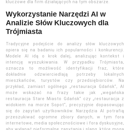
kluczowe dla firm działających na tym obszarze.
Wykorzystanie Narzędzi AI w
Analizie Słów Kluczowych dla
Trójmiasta
Tradycyjne podejście do analizy słów kluczowych
opiera się na badaniu ich popularności i konkurencji.
Modele AI idą o krok dalej, analizując kontekst i
intencję wyszukiwania. W przypadku Trójmiasta,
oznacza to możliwość identyfikacji fraz, które
dokładnie odzwierciedlają potrzeby lokalnych
mieszkańców, turystów czy przedsiębiorców. Na
przykład, zamiast ogólnego „restauracja Gdańsk”, AI
może wskazać na frazy takie jak „wegańska
restauracja Stare Miasto Gdańsk” czy „restauracja z
widokiem na morze Sopot”, precyzyjnie dopasowując
się do zapytań użytkowników. Narzędzia AI potrafią
przeszukiwać ogromne zbiory danych, w tym fora
internetowe, media społecznościowe i fora dyskusyjne,
aby wyłapać nieformalne zapytania i slang, które mogą