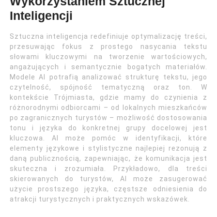
Wykorzystaniem Sztucznej
Inteligencji
Sztuczna inteligencja redefiniuje optymalizację treści,
przesuwając fokus z prostego nasycania tekstu
słowami kluczowymi na tworzenie wartościowych,
angażujących i semantycznie bogatych materiałów.
Modele AI potrafią analizować strukturę tekstu, jego
czytelność, spójność tematyczną oraz ton. W
kontekście Trójmiasta, gdzie mamy do czynienia z
różnorodnymi odbiorcami – od lokalnych mieszkańców
po zagranicznych turystów – możliwość dostosowania
tonu i języka do konkretnej grupy docelowej jest
kluczowa. AI może pomóc w identyfikacji, które
elementy językowe i stylistyczne najlepiej rezonują z
daną publicznością, zapewniając, że komunikacja jest
skuteczna i zrozumiała. Przykładowo, dla treści
skierowanych do turystów, AI może zasugerować
użycie prostszego języka, częstsze odniesienia do
atrakcji turystycznych i praktycznych wskazówek.