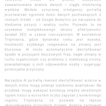
zaawansowana analiza danych i ciągły monitoring
wyników. Modele sztucznej inteligencji potrafią
przetwarzać ogromne ilości danych pochodzących z
różnych źródeł – od Google Analytics po narzędzia do
śledzenia pozycji i analizy ruchu. Pozwala to na
uzyskanie kompleksowego obrazu efektywności
działań SEO w czasie rzeczywistym. W kontekście
Trójmiasta, gdzie dynamika rynku jest wysoka,
możliwość szybkiego reagowania na zmiany jest
kluczowa. AI może automatycznie identyfikować
spadki w pozycjach kluczowych fraz, nagłe zmiany w
ruchu organicznym czy problemy z indeksacją strony,
powiadamiając o nich odpowiednie osoby i sugerując
potencjalne przyczyny.
Narzędzia AI potrafią również identyfikować wzorce w
danych, które mogą umknąć ludzkiemu analitykowi. Na
przykład, mogą wykazać korelację między określonym
typem treści a wzrostem liczby zapytań z konkretnego
regionu Trójmiasta, co pozwala na lepsze
ukierunkowanie przyszłych działań. Analiza zachowań