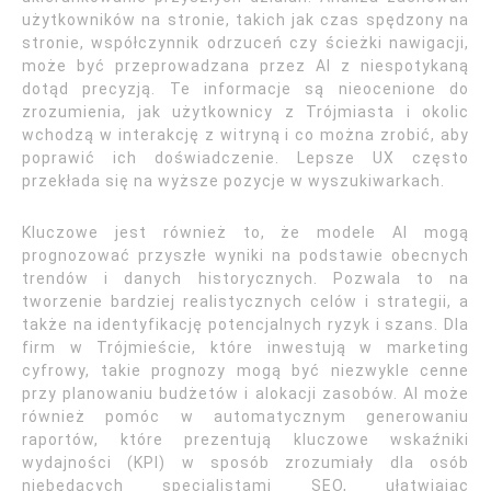
użytkowników na stronie, takich jak czas spędzony na
stronie, współczynnik odrzuceń czy ścieżki nawigacji,
może być przeprowadzana przez AI z niespotykaną
dotąd precyzją. Te informacje są nieocenione do
zrozumienia, jak użytkownicy z Trójmiasta i okolic
wchodzą w interakcję z witryną i co można zrobić, aby
poprawić ich doświadczenie. Lepsze UX często
przekłada się na wyższe pozycje w wyszukiwarkach.
Kluczowe jest również to, że modele AI mogą
prognozować przyszłe wyniki na podstawie obecnych
trendów i danych historycznych. Pozwala to na
tworzenie bardziej realistycznych celów i strategii, a
także na identyfikację potencjalnych ryzyk i szans. Dla
firm w Trójmieście, które inwestują w marketing
cyfrowy, takie prognozy mogą być niezwykle cenne
przy planowaniu budżetów i alokacji zasobów. AI może
również pomóc w automatycznym generowaniu
raportów, które prezentują kluczowe wskaźniki
wydajności (KPI) w sposób zrozumiały dla osób
niebędących specjalistami SEO, ułatwiając