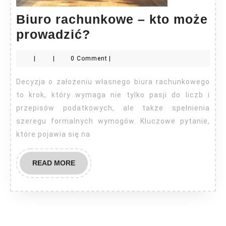
Biuro rachunkowe – kto może
Biuro
prowadzić?
rachunkowe
|
|
0 Comment
|
–
kto
Decyzja o założeniu własnego biura rachunkowego
może
to krok, który wymaga nie tylko pasji do liczb i
prowadzić?
przepisów podatkowych, ale także spełnienia
szeregu formalnych wymogów. Kluczowe pytanie,
które pojawia się na
READ
READ MORE
MORE