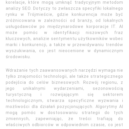
korelacje, które mogą umknąć tradycyjnym metodom
analizy SEO. Dotyczy to zwłaszcza specyfiki lokalnego
rynku w Trójmieście, gdzie konkurencja może być
zróżnicowana w zależności od branży, od lokalnych
usługodawców po międzynarodowe korporacje IT. AI
może pomóc w identyfikacji niszowych fraz
kluczowych, analizie sentymentu użytkowników wobec
marki i konkurencji, a także w przewidywaniu trendów
wyszukiwania, co jest nieocenione w dynamicznym
środowisku.
Wdrażanie tych zaawansowanych narzędzi wymaga nie
tylko znajomości technologii, ale także strategicznego
podejścia do celów biznesowych. Rozwój regionu, z
jego unikalnymi wydarzeniami, sezonowością
turystyczną i rozwijającym się sektorem
technologicznym, stwarza specyficzne wyzwania i
możliwości dla działań pozycjonujących. Algorytmy AI
mogą pomóc w dostosowaniu strategii do tych
zmiennych, zapewniając, że treści trafiają do
właściwych odbiorców w odpowiednim czasie, co jest