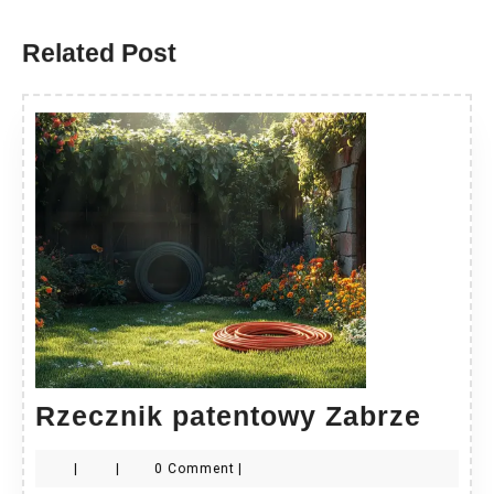
post:
post:
Related Post
Rzec
Rzecznik patentowy Zabrze
pate
|
|
0 Comment
|
Zabr