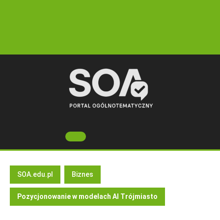
Skip
to
content
Open
Button
SOA.edu.pl
Biznes
Pozycjonowanie w modelach AI Trójmiasto