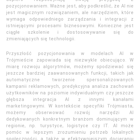
pozycjonowaniem. Ważne jest, aby podkreślić, że AI nie
jest magicznym rozwiązaniem, ale narzędziem, które
wymaga odpowiedniego zarządzania i integracji z
istniejącymi procesami biznesowymi. Konieczne jest
ciągłe szkolenie i dostosowywanie się do
zmieniających się technologii.
Przyszłość pozycjonowania w modelach AI w
Trójmieście zapowiada się niezwykle obiecująco. W
miarę rozwoju algorytmów, możemy spodziewać się
jeszcze bardziej zaawansowanych funkcji, takich jak
automatyczne tworzenie spersonalizowanych
kampanii reklamowych, predykcyjna analiza zachowań
użytkowników na poziomie indywidualnym czy jeszcze
głębsza integracja AI z innymi kanałami
marketingowymi. W kontekście specyfiki Trójmiasta,
możemy obserwować rozwój narzędzi AI
dedykowanych konkretnym branżom dominującym w
regionie, np. turystyce, logistyce czy IT. AI może
pomóc w lepszym zrozumieniu potrzeb lokalnych
społeczności, a także w efektywniejszym docieraniu