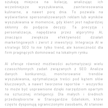
szukają miejsca na kolację, analizując ich
wcześniejsze wyszukiwania, zainteresowania
kulinarne, a nawet porę dnia. To pozwala na
wyświetlanie spersonalizowanych reklam lub wyników
wyszukiwania w momencie, gdy klient jest najbardziej
skłonny do podjęcia decyzji. Ta precyzja i
personalizacja, napędzana przez algorytmy AI,
znacząco zwiększa efektywność działań
marketingowych i zwrot z inwestycji. Integracja AI w
strategii SEO to nie tylko trend, ale konieczność dla
firm pragnących dominować na lokalnym rynku.
AI oferuje również możliwości automatyzacji wielu
czasochłonnych zadań związanych z SEO. Analiza
danych konkurencji, monitorowanie trendów
wyszukiwania, optymalizacja treści pod kątem słów
kluczowych, a nawet tworzenie raportów – wszystko
to może być usprawnione dzięki narzędziom opartym
na sztucznej inteligencji. Dla małych i średnich
przedsiębiorstw w Starogardzie Gdańskim, które
często dysponują ograniczonymi zasobami, AI stanowi