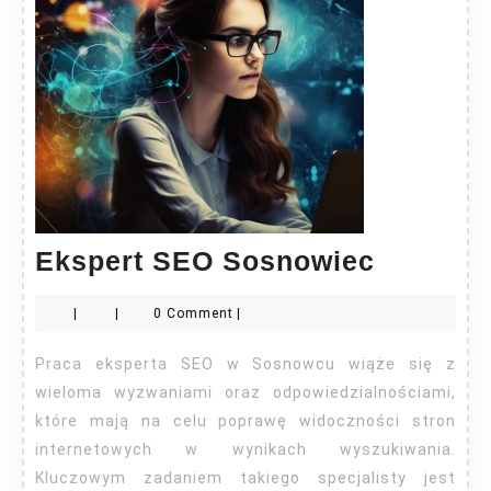
Ekspert
Ekspert SEO Sosnowiec
SEO
|
|
0 Comment
|
Sosnow
Praca eksperta SEO w Sosnowcu wiąże się z
wieloma wyzwaniami oraz odpowiedzialnościami,
które mają na celu poprawę widoczności stron
internetowych w wynikach wyszukiwania.
Kluczowym zadaniem takiego specjalisty jest