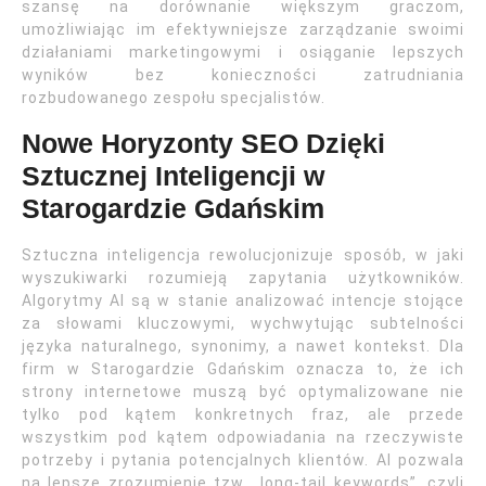
szansę na dorównanie większym graczom,
umożliwiając im efektywniejsze zarządzanie swoimi
działaniami marketingowymi i osiąganie lepszych
wyników bez konieczności zatrudniania
rozbudowanego zespołu specjalistów.
Nowe Horyzonty SEO Dzięki
Sztucznej Inteligencji w
Starogardzie Gdańskim
Sztuczna inteligencja rewolucjonizuje sposób, w jaki
wyszukiwarki rozumieją zapytania użytkowników.
Algorytmy AI są w stanie analizować intencje stojące
za słowami kluczowymi, wychwytując subtelności
języka naturalnego, synonimy, a nawet kontekst. Dla
firm w Starogardzie Gdańskim oznacza to, że ich
strony internetowe muszą być optymalizowane nie
tylko pod kątem konkretnych fraz, ale przede
wszystkim pod kątem odpowiadania na rzeczywiste
potrzeby i pytania potencjalnych klientów. AI pozwala
na lepsze zrozumienie tzw. „long-tail keywords”, czyli