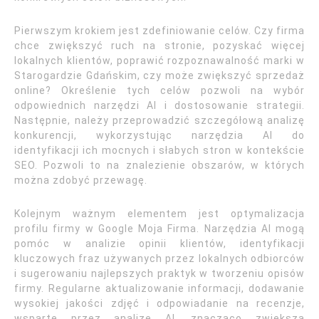
Pierwszym krokiem jest zdefiniowanie celów. Czy firma
chce zwiększyć ruch na stronie, pozyskać więcej
lokalnych klientów, poprawić rozpoznawalność marki w
Starogardzie Gdańskim, czy może zwiększyć sprzedaż
online? Określenie tych celów pozwoli na wybór
odpowiednich narzędzi AI i dostosowanie strategii.
Następnie, należy przeprowadzić szczegółową analizę
konkurencji, wykorzystując narzędzia AI do
identyfikacji ich mocnych i słabych stron w kontekście
SEO. Pozwoli to na znalezienie obszarów, w których
można zdobyć przewagę.
Kolejnym ważnym elementem jest optymalizacja
profilu firmy w Google Moja Firma. Narzędzia AI mogą
pomóc w analizie opinii klientów, identyfikacji
kluczowych fraz używanych przez lokalnych odbiorców
i sugerowaniu najlepszych praktyk w tworzeniu opisów
firmy. Regularne aktualizowanie informacji, dodawanie
wysokiej jakości zdjęć i odpowiadanie na recenzje,
wsparte przez analizę AI, znacząco zwiększa