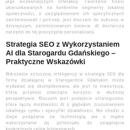
jego wcześniejszych interakcji. Tworzenie treści
ukierunkowanych na konkretne segmenty lokalnej
społeczności, z uwzględnieniem ich specyficznych
zainteresowań i potrzeb, jest kluczem do sukcesu w
dzisiejszym, zatomizowanym świecie. AI dostarcza
narzędzi do tej precyzyjnej personalizacji.
Strategia SEO z Wykorzystaniem
AI dla Starogardu Gdańskiego –
Praktyczne Wskazówki
Wdrożenie sztucznej inteligencji w strategię SEO dla
firmy działającej w Starogardzie Gdańskim może
wydawać się skomplikowane, ale jest to inwestycja,
która przynosi znaczące korzyści w dłuższej
perspektywie. Kluczem jest podejście strategiczne,
które łączy możliwości AI z głębokim zrozumieniem
lokalnego rynku i specyfiki działalności. Nie chodzi o
ślepe podążanie za technologią, ale o mądre
wykorzystanie jej potencjału do osiągnięcia
konkretnych celów biznesowych.