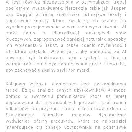
AI jest również niezastąpiona w optymalizacji treści
pod kątem wyszukiwarek. Narzędzia takie jak
Jasper
czy
Copy.ai
potrafią analizować istniejące teksty i
sugerować zmiany, które zwiększą ich szanse na
wysokie pozycjonowanie w wynikach wyszukiwania. AI
może pomóc w identyfikacji brakujących słów
kluczowych, zaproponować bardziej naturalne sposoby
ich wplecenia w tekst, a także ocenić czytelność i
strukturę artykułu. Ważne jest, aby pamiętać, że AI
powinno być traktowane jako asystent, a finalna
wersja treści musi być dopracowana przez człowieka,
aby zachować unikalny styl i ton marki.
Kolejnym ważnym elementem jest personalizacja
treści. Dzięki analizie danych użytkowników, AI może
pomóc w tworzeniu komunikatów, które są lepiej
dopasowane do indywidualnych potrzeb i preferencji
odbiorców. Na przykład, strona internetowa sklepu z
Starogardzie Gdańskim mogłaby dynamicznie
wyświetlać oferty produktów, które są najbardziej
interesujące dla danego użytkownika, na podstawie