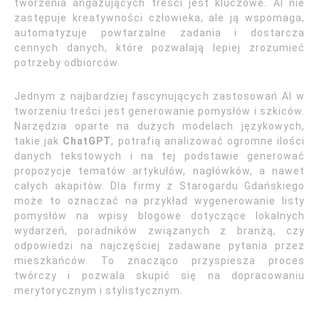
tworzenia angażujących treści jest kluczowe. AI nie
zastępuje kreatywności człowieka, ale ją wspomaga,
automatyzuje powtarzalne zadania i dostarcza
cennych danych, które pozwalają lepiej zrozumieć
potrzeby odbiorców.
Jednym z najbardziej fascynujących zastosowań AI w
tworzeniu treści jest generowanie pomysłów i szkiców.
Narzędzia oparte na dużych modelach językowych,
takie jak
ChatGPT
, potrafią analizować ogromne ilości
danych tekstowych i na tej podstawie generować
propozycje tematów artykułów, nagłówków, a nawet
całych akapitów. Dla firmy z Starogardu Gdańskiego
może to oznaczać na przykład wygenerowanie listy
pomysłów na wpisy blogowe dotyczące lokalnych
wydarzeń, poradników związanych z branżą, czy
odpowiedzi na najczęściej zadawane pytania przez
mieszkańców. To znacząco przyspiesza proces
twórczy i pozwala skupić się na dopracowaniu
merytorycznym i stylistycznym.