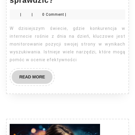
strony
|
|
0 Comment
|
jak
sprawdzić?
W dzisiejszym świecie, gdzie konkurencja w
internecie rośnie z dnia na dzień, kluczowe jest
monitorowanie pozycji swojej strony w wynikach
wyszukiwania. Istnieje wiele narzędzi, które mogą
pomóc w ocenie efektywności
READ
READ MORE
MORE