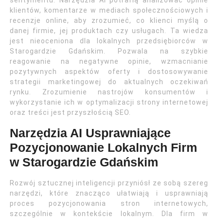
sentymentu. Narzędzia AI potrafią analizować opinie
klientów, komentarze w mediach społecznościowych i
recenzje online, aby zrozumieć, co klienci myślą o
danej firmie, jej produktach czy usługach. Ta wiedza
jest nieoceniona dla lokalnych przedsiębiorców w
Starogardzie Gdańskim. Pozwala na szybkie
reagowanie na negatywne opinie, wzmacnianie
pozytywnych aspektów oferty i dostosowywanie
strategii marketingowej do aktualnych oczekiwań
rynku. Zrozumienie nastrojów konsumentów i
wykorzystanie ich w optymalizacji strony internetowej
oraz treści jest przyszłością SEO.
Narzędzia AI Usprawniające
Pozycjonowanie Lokalnych Firm
w Starogardzie Gdańskim
Rozwój sztucznej inteligencji przyniósł ze sobą szereg
narzędzi, które znacząco ułatwiają i usprawniają
proces pozycjonowania stron internetowych,
szczególnie w kontekście lokalnym. Dla firm w