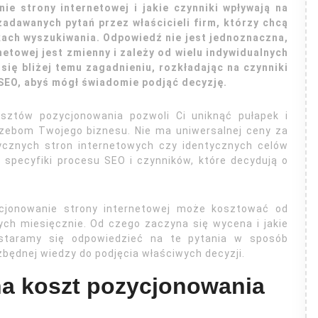
ie strony internetowej i jakie czynniki wpływają na
adawanych pytań przez właścicieli firm, którzy chcą
kach wyszukiwania. Odpowiedź nie jest jednoznaczna,
etowej jest zmienny i zależy od wielu indywidualnych
się bliżej temu zagadnieniu, rozkładając na czynniki
SEO, abyś mógł świadomie podjąć decyzję.
sztów pozycjonowania pozwoli Ci uniknąć pułapek i
trzebom Twojego biznesu. Nie ma uniwersalnej ceny za
ycznych stron internetowych czy identycznych celów
 specyfiki procesu SEO i czynników, które decydują o
ycjonowanie strony internetowej może kosztować od
tych miesięcznie. Od czego zaczyna się wycena i jakie
staramy się odpowiedzieć na te pytania w sposób
zbędnej wiedzy do podjęcia właściwych decyzji.
na koszt pozycjonowania