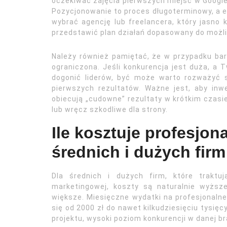
oczekiwać zajęcia pierwszych miejsc w Google 
Pozycjonowanie to proces długoterminowy, a e
wybrać agencję lub freelancera, który jasno 
przedstawić plan działań dopasowany do możli
Należy również pamiętać, że w przypadku ba
ograniczona. Jeśli konkurencja jest duża, a
dogonić liderów, być może warto rozważyć 
pierwszych rezultatów. Ważne jest, aby in
obiecują „cudowne” rezultaty w krótkim czasi
lub wręcz szkodliwe dla strony.
Ile kosztuje profesjo
średnich i dużych firm
Dla średnich i dużych firm, które traktu
marketingowej, koszty są naturalnie wyższe
większe. Miesięczne wydatki na profesjonal
się od 2000 zł do nawet kilkudziesięciu tysię
projektu, wysoki poziom konkurencji w danej br