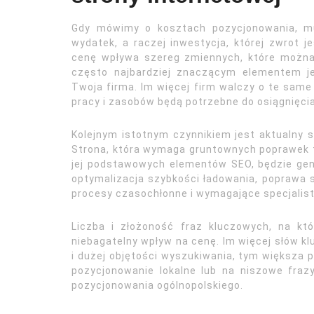
Gdy mówimy o kosztach pozycjonowania, mu
wydatek, a raczej inwestycja, której zwrot 
cenę wpływa szereg zmiennych, które można p
często najbardziej znaczącym elementem jes
Twoja firma. Im więcej firm walczy o te sam
pracy i zasobów będą potrzebne do osiągnięcia
Kolejnym istotnym czynnikiem jest aktualny s
Strona, która wymaga gruntownych poprawek t
jej podstawowych elementów SEO, będzie gene
optymalizacja szybkości ładowania, poprawa s
procesy czasochłonne i wymagające specjalist
Liczba i złożoność fraz kluczowych, na k
niebagatelny wpływ na cenę. Im więcej słów k
i dużej objętości wyszukiwania, tym większa p
pozycjonowanie lokalne lub na niszowe fraz
pozycjonowania ogólnopolskiego.