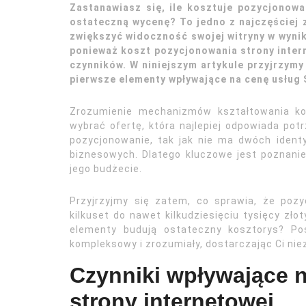
Zastanawiasz się, ile kosztuje pozycjonowan
ostateczną wycenę? To jedno z najczęściej z
zwiększyć widoczność swojej witryny w wyni
ponieważ koszt pozycjonowania strony intern
czynników. W niniejszym artykule przyjrzymy 
pierwsze elementy wpływające na cenę usług 
Zrozumienie mechanizmów kształtowania ko
wybrać ofertę, która najlepiej odpowiada po
pozycjonowanie, tak jak nie ma dwóch ident
biznesowych. Dlatego kluczowe jest poznanie
jego budżecie.
Przyjrzyjmy się zatem, co sprawia, że poz
kilkuset do nawet kilkudziesięciu tysięcy zło
elementy budują ostateczny kosztorys? Po
kompleksowy i zrozumiały, dostarczając Ci nie
Czynniki wpływające 
strony internetowej