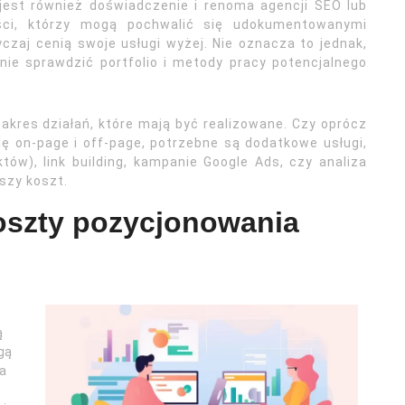
st również doświadczenie i renoma agencji SEO lub
liści, którzy mogą pochwalić się udokumentowanymi
zaj cenią swoje usługi wyżej. Nie oznacza to jednak,
nie sprawdzić portfolio i metody pracy potencjalnego
kres działań, które mają być realizowane. Czy oprócz
ę on-page i off-page, potrzebne są dodatkowe usługi,
któw), link building, kampanie Google Ads, czy analiza
szy koszt.
koszty pozycjonowania
ą
gą
ia