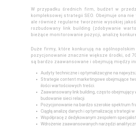
W przypadku średnich firm, budżet w przedz
kompleksowej strategii SEO. Obejmuje ona nie
ale również regularne tworzenie wysokiej jakośc
rozbudowany link building (zdobywanie wart
bieżące monitorowanie pozycji, analizę konkure
Duże firmy, które konkurują na ogólnopolski
pozycjonowanie znacznie większe środki, od 7
są bardzo zaawansowane i obejmują między in
Audyty techniczne i optymalizacyjne na najwyż
Strategie content marketingowe obejmujące two
ilości wartościowych treści.
Zaawansowany link building, często obejmujący 
budowanie sieci relacji.
Pozycjonowanie na bardzo szerokie spektrum fra
Ciągłą analizę danych i optymalizację strategii w 
Współpracę z dedykowanym zespołem specjalis
Wdrożenie zaawansowanych narzędzi analityczny