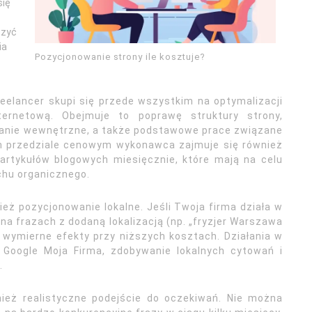
się
szyć
ia
Pozycjonowanie strony ile kosztuje?
eelancer skupi się przede wszystkim na optymalizacji
ernetową. Obejmuje to poprawę struktury strony,
wanie wewnętrzne, a także podstawowe prace związane
ym przedziale cenowym wykonawca zajmuje się również
ku artykułów blogowych miesięcznie, które mają na celu
chu organicznego.
ż pozycjonowanie lokalne. Jeśli Twoja firma działa w
 na frazach z dodaną lokalizacją (np. „fryzjer Warszawa
 wymierne efekty przy niższych kosztach. Działania w
u Google Moja Firma, zdobywanie lokalnych cytowań i
.
ież realistyczne podejście do oczekiwań. Nie można