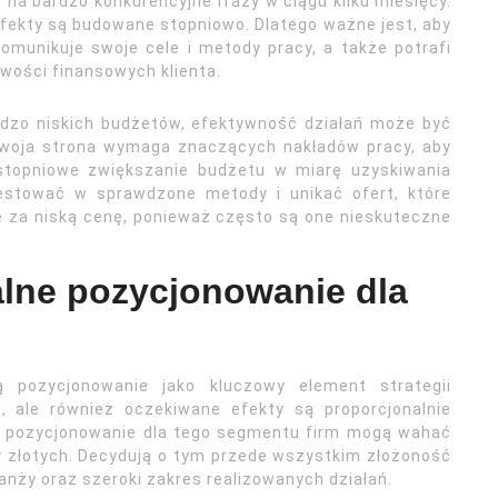
na bardzo konkurencyjne frazy w ciągu kilku miesięcy.
fekty są budowane stopniowo. Dlatego ważne jest, aby
komunikuje swoje cele i metody pracy, a także potrafi
wości finansowych klienta.
rdzo niskich budżetów, efektywność działań może być
 Twoja strona wymaga znaczących nakładów pracy, aby
stopniowe zwiększanie budżetu w miarę uzyskiwania
westować w sprawdzone metody i unikać ofert, które
e za niską cenę, ponieważ często są one nieskuteczne
nalne pozycjonowanie dla
ją pozycjonowanie jako kluczowy element strategii
, ale również oczekiwane efekty są proporcjonalnie
ne pozycjonowanie dla tego segmentu firm mogą wahać
cy złotych. Decydują o tym przede wszystkim złożoność
anży oraz szeroki zakres realizowanych działań.