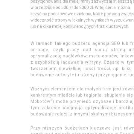
pozycjonowania dla małej firmy zazwyczaj mieszczą 
w przedziale od 500 zł do 2000 zł. W tej cenie można
liczyć na podstawowe działania, które pomogą zwięk
widoczność strony w lokalnych wynikach wyszukiwan
lub na kilka mniej konkurencyjnych fraz kluczowych.
W ramach takiego budżetu agencja SEO lub fr
on-page, czyli pracy nad samą stroną int
optymalizację nagłówków, meta opisów, linko
z szybkością ładowania witryny. Często w t
tworzeniem niewielkiej ilości treści, np. kil
budowanie autorytetu strony i przyciąganie ru
Ważnym elementem dla małych firm jest równie
konkretnym mieście lub regionie, skupienie się
Mokotów”) może przynieść szybsze i bardziej
tym zakresie obejmują optymalizację profil
budowanie relacji z innymi lokalnymi biznesami
Przy niższych budżetach kluczowe jest równ