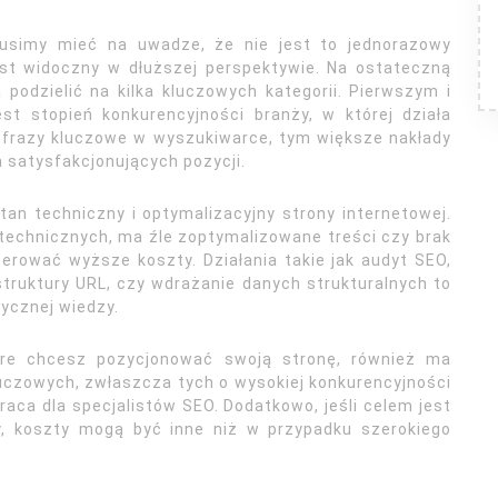
simy mieć na uwadze, że nie jest to jednorazowy
jest widoczny w dłuższej perspektywie. Na ostateczną
odzielić na kilka kluczowych kategorii. Pierwszym i
t stopień konkurencyjności branży, w której działa
e frazy kluczowe w wyszukiwarce, tym większe nakłady
 satysfakcjonujących pozycji.
tan techniczny i optymalizacyjny strony internetowej.
echnicznych, ma źle zoptymalizowane treści czy brak
rować wyższe koszty. Działania takie jak audyt SEO,
truktury URL, czy wdrażanie danych strukturalnych to
ycznej wiedzy.
tóre chcesz pozycjonować swoją stronę, również ma
luczowych, zwłaszcza tych o wysokiej konkurencyjności
raca dla specjalistów SEO. Dodatkowo, jeśli celem jest
y, koszty mogą być inne niż w przypadku szerokiego