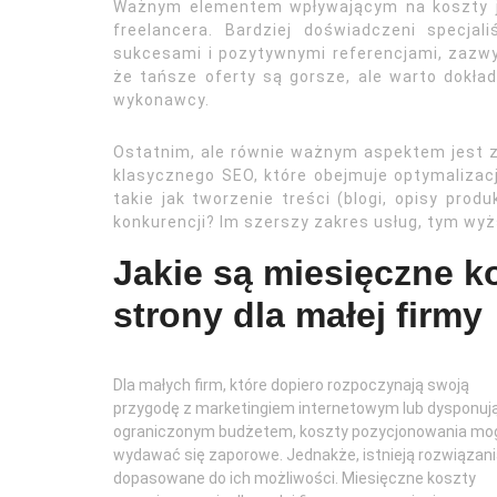
Ważnym elementem wpływającym na koszty je
freelancera. Bardziej doświadczeni specja
sukcesami i pozytywnymi referencjami, zazwyc
że tańsze oferty są gorsze, ale warto dokład
wykonawcy.
Ostatnim, ale równie ważnym aspektem jest za
klasycznego SEO, które obejmuje optymalizacj
takie jak tworzenie treści (blogi, opisy produ
konkurencji? Im szerszy zakres usług, tym wyż
Jakie są miesięczne 
strony dla małej firmy
Dla małych firm, które dopiero rozpoczynają swoją
przygodę z marketingiem internetowym lub dysponuj
ograniczonym budżetem, koszty pozycjonowania mo
wydawać się zaporowe. Jednakże, istnieją rozwiązan
dopasowane do ich możliwości. Miesięczne koszty