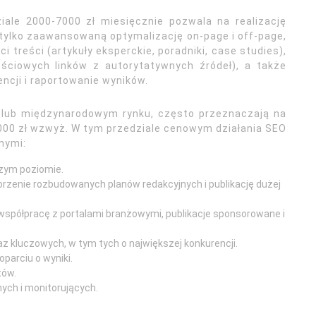
iale 2000-7000 zł miesięcznie pozwala na realizację
 tylko zaawansowaną optymalizację on-page i off-page,
i treści (artykuły eksperckie, poradniki, case studies),
ościowych linków z autorytatywnych źródeł), a także
ncji i raportowanie wyników.
m lub międzynarodowym rynku, często przeznaczają na
000 zł wzwyż. W tym przedziale cenowym działania SEO
nymi:
szym poziomie.
rzenie rozbudowanych planów redakcyjnych i publikację dużej
współpracę z portalami branżowymi, publikacje sponsorowane i
z kluczowych, w tym tych o największej konkurencji.
oparciu o wyniki.
tów.
ch i monitorujących.