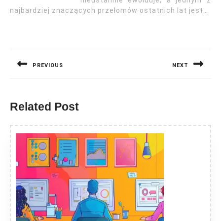
nieustannie ewoluuje, a jednym z
najbardziej znaczących przełomów ostatnich lat jest…
Nawigacja
wpisu
PREVIOUS
NEXT
Previous
Next
post:
post:
Related Post