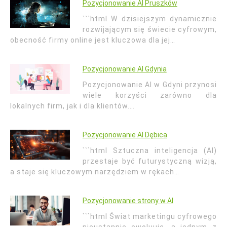
Pozycjonowanie AI Pruszków
```html W dzisiejszym dynamicznie
rozwijającym się świecie cyfrowym,
obecność firmy online jest kluczowa dla jej…
Pozycjonowanie AI Gdynia
Pozycjonowanie AI w Gdyni przynosi
wiele korzyści zarówno dla
lokalnych firm, jak i dla klientów.…
Pozycjonowanie AI Dębica
```html Sztuczna inteligencja (AI)
przestaje być futurystyczną wizją,
a staje się kluczowym narzędziem w rękach…
Pozycjonowanie strony w AI
```html Świat marketingu cyfrowego