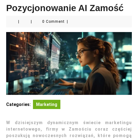
Pozycjonowanie AI Zamość
|
|
0 Comment
|
Categories:
Marketing
W dzisiejszym dynamicznym świecie marketingu
internetowego, firmy w Zamościu coraz częściej
poszukują nowoczesnych rozwiązań, które pomogą