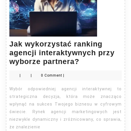
Jak wykorzystać ranking
agencji interaktywnych przy
Jak
wyborze partnera?
wykorzystać
|
|
0 Comment
|
ranking
agencji
Wybór odpowiedniej agencji interaktywnej to
interaktywny
strategiczna decyzja, która może znacząco
przy
wpłynąć na sukces Twojego biznesu w cyfrowym
świecie. Rynek agencji marketingowych jest
wyborze
niezwykle dynamiczny i zróżnicowany, co sprawia,
partnera?
że znalezienie