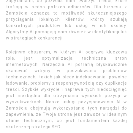
zapytaniami, co pozwala nam tworzyć treści, które
trafiają w sedno potrzeb odbiorców. Dla biznesu z
Zamościa oznacza to możliwość skuteczniejszego
przyciągania lokalnych klientów, którzy szukają
konkretnych produktów lub usług w ich okolicy.
Algorytmy AI pomagają nam również w identyfikacji luk
w strategiach konkurencji.
Kolejnym obszarem, w którym AI odgrywa kluczową
rolę, jest optymalizacja techniczna stron
internetowych. Narzędzia AI potrafią błyskawicznie
skanować witryny w poszukiwaniu problemów
technicznych, takich jak błędy indeksowania, powolne
ładowanie, problemy z responsywnością czy duplikacje
treści. Szybkie wykrycie i naprawa tych niedociągnięć
jest niezbędna dla utrzymania wysokich pozycji w
wyszukiwarkach. Nasze usługi pozycjonowania AI w
Zamościu obejmują wykorzystanie tych narzędzi do
zapewnienia, że Twoja strona jest zawsze w idealnym
stanie technicznym, co jest fundamentem każdej
skutecznej strategii SEO.