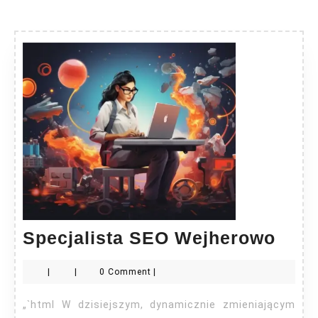
Spec
Specjalista SEO Wejherowo
SEO
|
|
0 Comment
|
Wej
„`html W dzisiejszym, dynamicznie zmieniającym