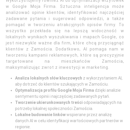
Wykorzystujemy również AI do optymalizacji wizytówek
w Google Moja Firma. Sztuczna inteligencja może
analizować opinie klientów, identyfikować najczęściej
zadawane pytania i sugerować odpowiedzi, a także
pomagać w tworzeniu atrakcyjnych opisów firmy. To
wszystko przekłada się na lepszą widoczność w
lokalnych wynikach wyszukiwania i mapach Google, co
jest niezwykle ważne dla firm, które chcą przyciągnąć
klientów z Zamościa. Dodatkowo, AI pomaga nam w
tworzeniu kampanii reklamowych, które są precyzyjnie
targetowane na mieszkańców Zamościa,
maksymalizując zwrot z inwestycji w marketing.
Analiza lokalnych słów kluczowych
z wykorzystaniem AI,
aby dotrzeć do klientów szukających w Zamościu.
Optymalizacja profilu Google Moja Firma
dzięki analizie
sentymentu opinii i najczęściej zadawanych pytań.
Tworzenie ukierunkowanych treści
odpowiadających na
potrzeby lokalnej społeczności Zamościa.
Lokalne budowanie linków
wspierane przez analizę
danych AI w celu identyfikacji wartościowych partnerów w
regionie.